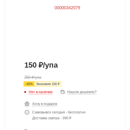
150
₽
/упа
250
₽
/упа
-
40
%
Экономия
100
₽
Нет в наличии
Нашли дешевле?
Хочу в подарок
Самовывоз сегодня - бесплатно
Доставка завтра - 390 ₽