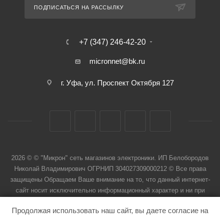
ПОДПИСАТЬСЯ НА РАССЫЛКУ
+7 (347) 246-42-20
micronnet@bk.ru
г. Уфа, ул. Проспект Октября 127
2026 © © "Микрон" сеть магазинов электроники. ИП Белобородов
Николай Владимирович ОГРНИП 304027309000212 © Все права
защищены Обращаем Ваше внимание на то, что данный интернет-
сайт носит исключительно информационный характер и ни при
каких условиях не является публичной офертой
Продолжая использовать наш сайт, вы даете согласие на