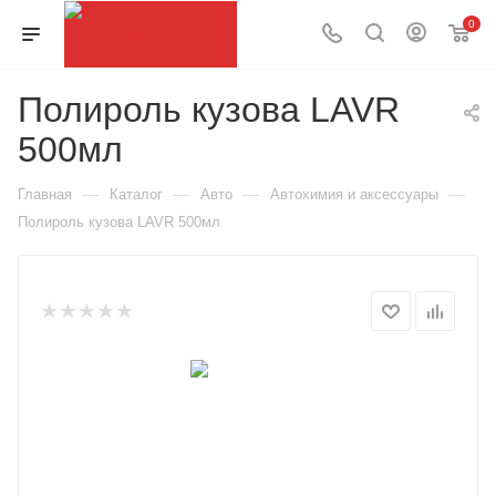
0
Полироль кузова LAVR
500мл
—
—
—
—
Главная
Каталог
Авто
Автохимия и аксессуары
Полироль кузова LAVR 500мл