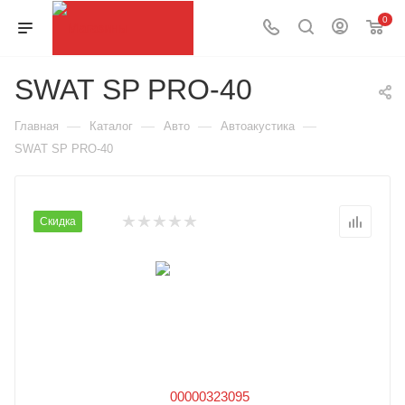
0
SWAT SP PRO-40
—
—
—
—
Главная
Каталог
Авто
Автоакустика
SWAT SP PRO-40
Скидка