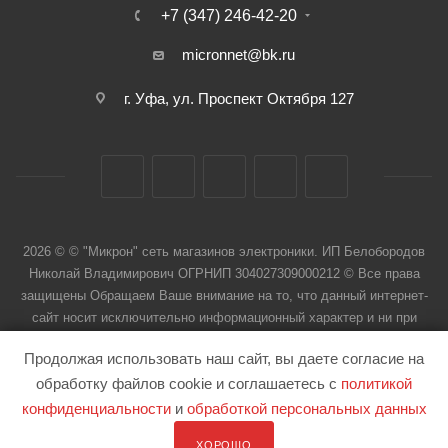
+7 (347) 246-42-20
micronnet@bk.ru
г. Уфа, ул. Проспект Октября 127
2026 © © "Микрон" сеть магазинов электроники. ИП Белобородов
Николай Владимирович ОГРНИП 304027309000212 © Все права
защищены Обращаем Ваше внимание на то, что данный интернет-
сайт носит исключительно информационный характер и ни при
каких условиях не является публичной офертой
Продолжая использовать наш сайт, вы даете согласие на
обработку файлов cookie и соглашаетесь с
политикой
конфиденциальности
и
обработкой персональных данных
ХОРОШО