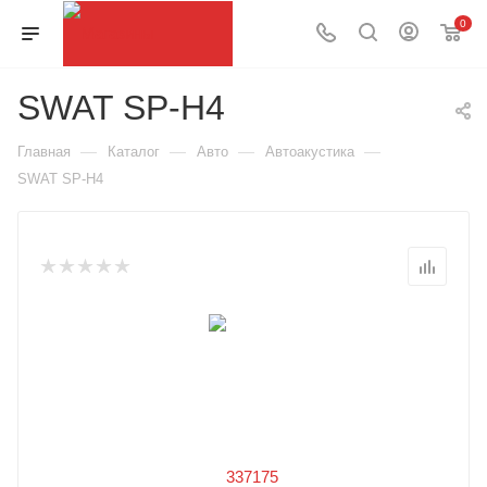
0
SWAT SP-H4
—
—
—
—
Главная
Каталог
Авто
Автоакустика
SWAT SP-H4