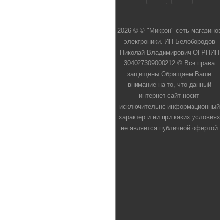
2026 © © "Микрон" сеть магазино
электроники. ИП Белобородов
Николай Владимирович ОГРНИП
304027309000212 © Все права
защищены Обращаем Ваше
внимание на то, что данный
интернет-сайт носит
исключительно информационный
характер и ни при каких условиях
не является публичной офертой