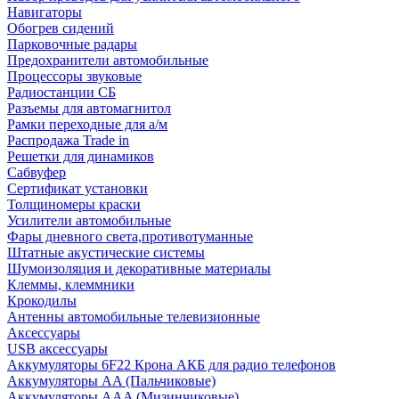
Навигаторы
Обогрев сидений
Парковочные радары
Предохранители автомобильные
Процессоры звуковые
Радиостанции СБ
Разъемы для автомагнитол
Рамки переходные для а/м
Распродажа Trade in
Решетки для динамиков
Сабвуфер
Сертификат установки
Толщиномеры краски
Усилители автомобильные
Фары дневного света,противотуманные
Штатные акустические системы
Шумоизоляция и декоративные материалы
Клеммы, клеммники
Крокодилы
Антенны автомобильные телевизионные
Аксессуары
USB аксессуары
Аккумуляторы 6F22 Крона АКБ для радио телефонов
Аккумуляторы AA (Пальчиковые)
Аккумуляторы AAA (Мизинчиковые)