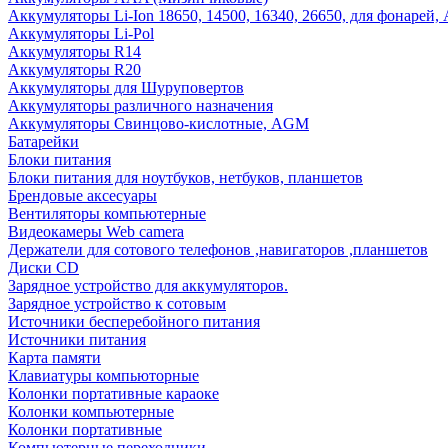
Аккумуляторы Li-Ion 18650, 14500, 16340, 26650, для фонарей,
Аккумуляторы Li-Pol
Аккумуляторы R14
Аккумуляторы R20
Аккумуляторы для Шуруповертов
Аккумуляторы различного назначения
Аккумуляторы Свинцово-кислотные, AGM
Батарейки
Блоки питания
Блоки питания для ноутбуков, нетбуков, планшетов
Брендовые аксесуары
Вентиляторы компьютерные
Видеокамеры Web camera
Держатели для сотового телефонов ,навигаторов ,планшетов
Диски CD
Зарядное устройство для аккумуляторов.
Зарядное устройство к сотовым
Источники бесперебойного питания
Источники питания
Карта памяти
Клавиатуры компьюторные
Колонки портативные караоке
Колонки компьютерные
Колонки портативные
Компьютерные переходники