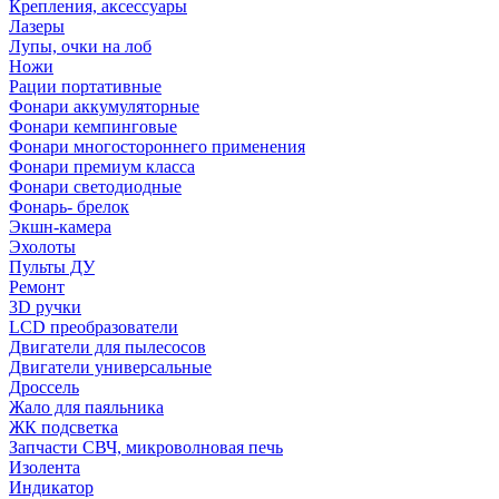
Крепления, аксессуары
Лазеры
Лупы, очки на лоб
Ножи
Рации портативные
Фонари аккумуляторные
Фонари кемпинговые
Фонари многостороннего применения
Фонари премиум класса
Фонари светодиодные
Фонарь- брелок
Экшн-камера
Эхолоты
Пульты ДУ
Ремонт
3D ручки
LCD преобразователи
Двигатели для пылесосов
Двигатели универсальные
Дроссель
Жало для паяльника
ЖК подсветка
Запчасти СВЧ, микроволновая печь
Изолента
Индикатор