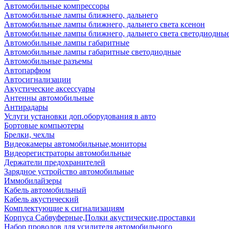
Автомобильные компрессоры
Автомобильные лампы ближнего, дальнего
Автомобильные лампы ближнего, дальнего света ксенон
Автомобильные лампы ближнего, дальнего света светодиодны
Автомобильные лампы габаритные
Автомобильные лампы габаритные светодиодные
Автомобильные разъемы
Автопарфюм
Автосигнализации
Акустические аксессуары
Антенны автомобильные
Антирадары
Услуги установки доп.оборудования в авто
Бортовые компьютеры
Брелки, чехлы
Видеокамеры автомобильные,мониторы
Видеорегистраторы автомобильные
Держатели предохранителей
Зарядное устройство автомобильные
Иммобилайзеры
Кабель автомобильный
Кабель акустический
Комплектующие к сигнализациям
Корпуса Сабвуферные,Полки акустические,проставки
Набор проводов для усилителя автомобильного