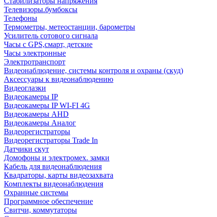
Стабилизаторы напряжения
Телевизоры.бумбоксы
Телефоны
Термометры, метеостанции, барометры
Усилитель сотового сигнала
Часы с GPS,смарт, детские
Часы электронные
Электротранспорт
Видеонаблюдение, системы контроля и охраны (скуд)
Аксессуары к видеонаблюдению
Видеоглазки
Видеокамеры IP
Видеокамеры IP WI-FI 4G
Видеокамеры AHD
Видеокамеры Аналог
Видеорегистраторы
Видеорегистраторы Trade In
Датчики скут
Домофоны и электромех. замки
Кабель для видеонаблюдения
Квадраторы, карты видеозахвата
Комплекты видеонаблюдения
Охранные системы
Программное обеспечение
Свитчи, коммутаторы