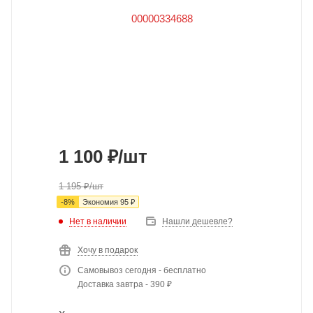
1 100
₽
/шт
1 195
₽
/шт
-
8
%
Экономия
95
₽
Нет в наличии
Нашли дешевле?
Хочу в подарок
Самовывоз сегодня - бесплатно
Доставка завтра - 390 ₽