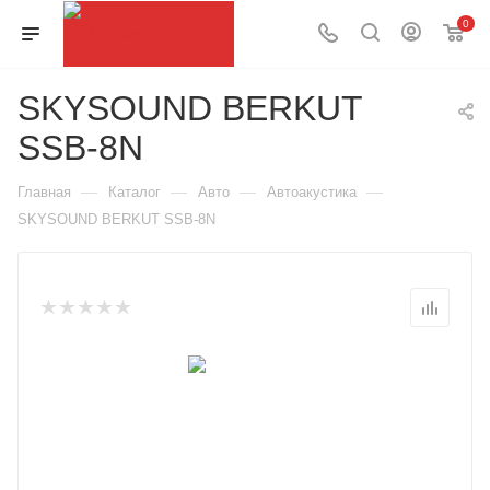
0
SKYSOUND BERKUT
SSB-8N
—
—
—
—
Главная
Каталог
Авто
Автоакустика
SKYSOUND BERKUT SSB-8N