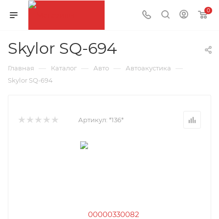
0
Skylor SQ-694
—
—
—
—
Главная
Каталог
Авто
Автоакустика
Skylor SQ-694
Артикул:
*136*