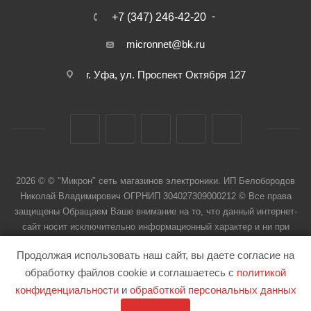
+7 (347) 246-42-20
micronnet@bk.ru
г. Уфа, ул. Проспект Октября 127
2026 © © "Микрон" сеть магазинов электроники. ИП Белобородов
Николай Владимирович ОГРНИП 304027309000212 © Все права
защищены Обращаем Ваше внимание на то, что данный интернет-
сайт носит исключительно информационный характер и ни при
каких условиях не является публичной офертой
Продолжая использовать наш сайт, вы даете согласие на
обработку файлов cookie и соглашаетесь с
политикой
конфиденциальности
и
обработкой персональных данных