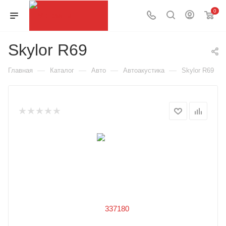
0
Skylor R69
—
—
—
—
Главная
Каталог
Авто
Автоакустика
Skylor R69