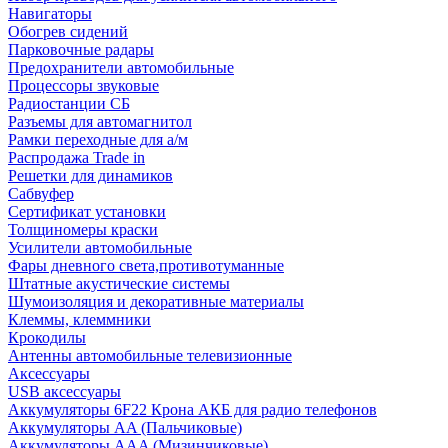
Навигаторы
Обогрев сидений
Парковочные радары
Предохранители автомобильные
Процессоры звуковые
Радиостанции СБ
Разъемы для автомагнитол
Рамки переходные для а/м
Распродажа Trade in
Решетки для динамиков
Сабвуфер
Сертификат установки
Толщиномеры краски
Усилители автомобильные
Фары дневного света,противотуманные
Штатные акустические системы
Шумоизоляция и декоративные материалы
Клеммы, клеммники
Крокодилы
Антенны автомобильные телевизионные
Аксессуары
USB аксессуары
Аккумуляторы 6F22 Крона АКБ для радио телефонов
Аккумуляторы AA (Пальчиковые)
Аккумуляторы AAA (Мизинчиковые)