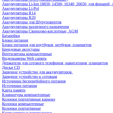
Аккумуляторы Li-Ion 18650, 14500, 16340, 26650, для фонарей,
Аккумуляторы Li-Pol
Аккумуляторы R14
Аккумуляторы R20
Аккумуляторы для Шуруповертов
Аккумуляторы различного назначения
Аккумуляторы Свинцово-кислотные, AGM
Батарейки
Блоки питания
Блоки питания для ноутбуков, нетбуков, планшетов
Брендовые аксесуары
Вентиляторы компьютерные
Видеокамеры Web camera
Держатели для сотового телефонов ,навигаторов ,планшетов
Диски CD
Зарядное устройство для аккумуляторов.
Зарядное устройство к сотовым
Источники бесперебойного питания
Источники питания
Карта памяти
Клавиатуры компьюторные
Колонки портативные караоке
Колонки компьютерные
Колонки портативные
Компьютерные переходники