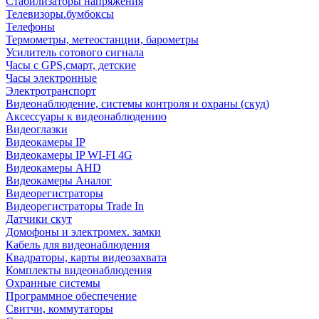
Стабилизаторы напряжения
Телевизоры.бумбоксы
Телефоны
Термометры, метеостанции, барометры
Усилитель сотового сигнала
Часы с GPS,смарт, детские
Часы электронные
Электротранспорт
Видеонаблюдение, системы контроля и охраны (скуд)
Аксессуары к видеонаблюдению
Видеоглазки
Видеокамеры IP
Видеокамеры IP WI-FI 4G
Видеокамеры AHD
Видеокамеры Аналог
Видеорегистраторы
Видеорегистраторы Trade In
Датчики скут
Домофоны и электромех. замки
Кабель для видеонаблюдения
Квадраторы, карты видеозахвата
Комплекты видеонаблюдения
Охранные системы
Программное обеспечение
Свитчи, коммутаторы