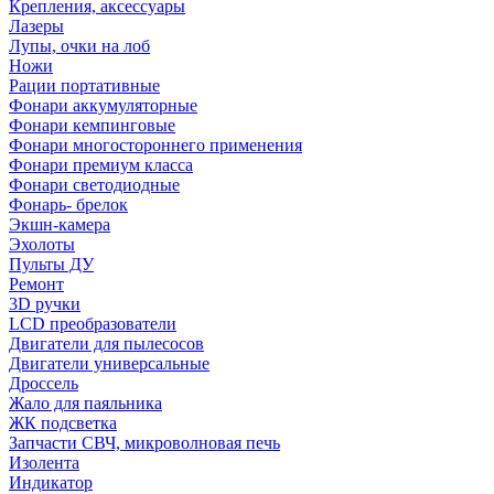
Крепления, аксессуары
Лазеры
Лупы, очки на лоб
Ножи
Рации портативные
Фонари аккумуляторные
Фонари кемпинговые
Фонари многостороннего применения
Фонари премиум класса
Фонари светодиодные
Фонарь- брелок
Экшн-камера
Эхолоты
Пульты ДУ
Ремонт
3D ручки
LCD преобразователи
Двигатели для пылесосов
Двигатели универсальные
Дроссель
Жало для паяльника
ЖК подсветка
Запчасти СВЧ, микроволновая печь
Изолента
Индикатор