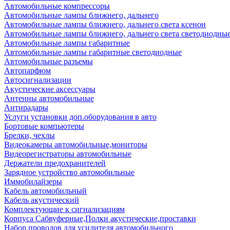
Автомобильные компрессоры
Автомобильные лампы ближнего, дальнего
Автомобильные лампы ближнего, дальнего света ксенон
Автомобильные лампы ближнего, дальнего света светодиодны
Автомобильные лампы габаритные
Автомобильные лампы габаритные светодиодные
Автомобильные разъемы
Автопарфюм
Автосигнализации
Акустические аксессуары
Антенны автомобильные
Антирадары
Услуги установки доп.оборудования в авто
Бортовые компьютеры
Брелки, чехлы
Видеокамеры автомобильные,мониторы
Видеорегистраторы автомобильные
Держатели предохранителей
Зарядное устройство автомобильные
Иммобилайзеры
Кабель автомобильный
Кабель акустический
Комплектующие к сигнализациям
Корпуса Сабвуферные,Полки акустические,проставки
Набор проводов для усилителя автомобильного