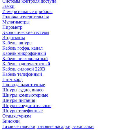
Системы контроля доступа
Замки
Измерительные приборы
Головка измерительная
Мультиметры
Пирометр
Экологические тестеры
Эндоскопы
Кабель, шнуры
Кабель гофра, канал
Кабель микрофонный
Кабель низковольтный
Кабель радиочастотный
Кабель силовой 220В
Кабель телефонный
Патч-корд
Провода намоточные
Шнуры аудио, видео
Шнуры компьютерные
Шнуры питания
Шнуры соединительные
Шнуры телефонные
Отдых,туризм
Бинокли
Газовые гарелки, газовые насадки, зажигалки