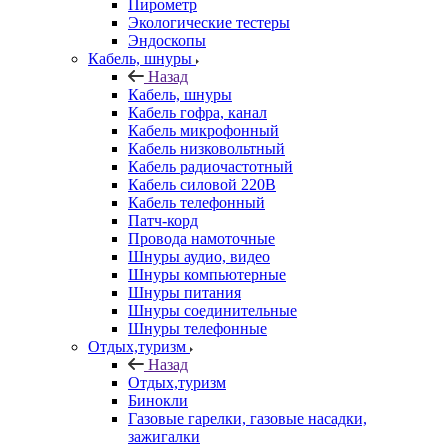
Пирометр
Экологические тестеры
Эндоскопы
Кабель, шнуры
Назад
Кабель, шнуры
Кабель гофра, канал
Кабель микрофонный
Кабель низковольтный
Кабель радиочастотный
Кабель силовой 220В
Кабель телефонный
Патч-корд
Провода намоточные
Шнуры аудио, видео
Шнуры компьютерные
Шнуры питания
Шнуры соединительные
Шнуры телефонные
Отдых,туризм
Назад
Отдых,туризм
Бинокли
Газовые гарелки, газовые насадки,
зажигалки