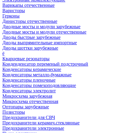
Варикапы отечественные
Варисторы
Герконы
Динисторы отечественные
Диодные мосты и модули зарубежные
Диодные мосты и модули отечественные
Диоды быстрые зарубежные
Диоды выпрямительные импортные
Диоды шоттки зарубежные
ё
Кварцевые резонаторы
Конденденсатор переменый подстрочный
Конденсаторы керамические
Конденсаторы металло-бумажные
Конденсаторы пленочные
Конденсаторы помехоподовляющие
Конденсаторы электролит
Микросхема зарубежная
Микросхема отечественная
Оптопары зарубежные
Позисторы
Предохранители для СВЧ
Предохранители керамич.стеклянные
Предохранители электронные