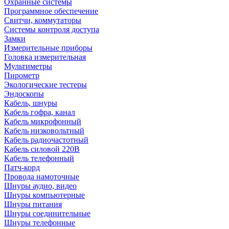
Охранные системы
Программное обеспечение
Свитчи, коммутаторы
Системы контроля доступа
Замки
Измерительные приборы
Головка измерительная
Мультиметры
Пирометр
Экологические тестеры
Эндоскопы
Кабель, шнуры
Кабель гофра, канал
Кабель микрофонный
Кабель низковольтный
Кабель радиочастотный
Кабель силовой 220В
Кабель телефонный
Патч-корд
Провода намоточные
Шнуры аудио, видео
Шнуры компьютерные
Шнуры питания
Шнуры соединительные
Шнуры телефонные