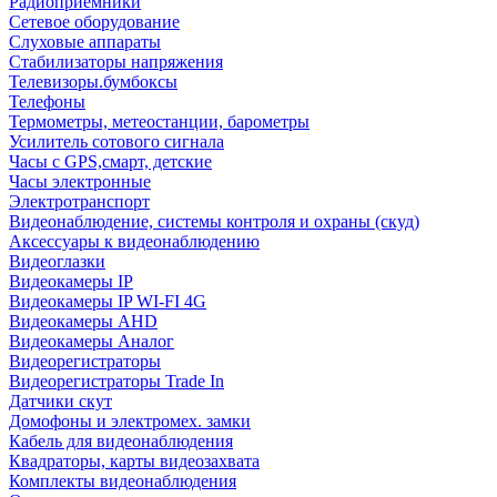
Радиоприемники
Сетевое оборудование
Слуховые аппараты
Стабилизаторы напряжения
Телевизоры.бумбоксы
Телефоны
Термометры, метеостанции, барометры
Усилитель сотового сигнала
Часы с GPS,смарт, детские
Часы электронные
Электротранспорт
Видеонаблюдение, системы контроля и охраны (скуд)
Аксессуары к видеонаблюдению
Видеоглазки
Видеокамеры IP
Видеокамеры IP WI-FI 4G
Видеокамеры AHD
Видеокамеры Аналог
Видеорегистраторы
Видеорегистраторы Trade In
Датчики скут
Домофоны и электромех. замки
Кабель для видеонаблюдения
Квадраторы, карты видеозахвата
Комплекты видеонаблюдения