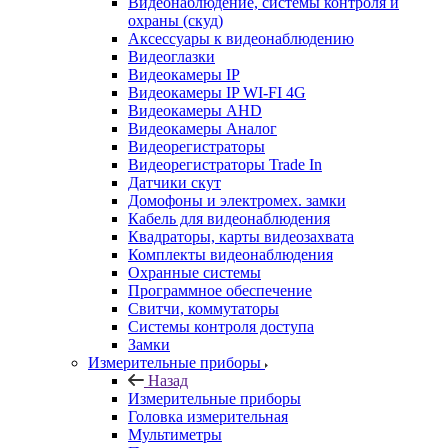
Видеонаблюдение, системы контроля и
охраны (скуд)
Аксессуары к видеонаблюдению
Видеоглазки
Видеокамеры IP
Видеокамеры IP WI-FI 4G
Видеокамеры AHD
Видеокамеры Аналог
Видеорегистраторы
Видеорегистраторы Trade In
Датчики скут
Домофоны и электромех. замки
Кабель для видеонаблюдения
Квадраторы, карты видеозахвата
Комплекты видеонаблюдения
Охранные системы
Программное обеспечение
Свитчи, коммутаторы
Системы контроля доступа
Замки
Измерительные приборы
Назад
Измерительные приборы
Головка измерительная
Мультиметры