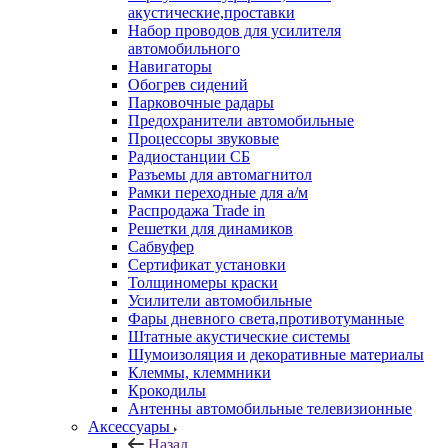
акустические,проставки
Набор проводов для усилителя
автомобильного
Навигаторы
Обогрев сидений
Парковочные радары
Предохранители автомобильные
Процессоры звуковые
Радиостанции СБ
Разъемы для автомагнитол
Рамки переходные для а/м
Распродажа Trade in
Решетки для динамиков
Сабвуфер
Сертификат установки
Толщиномеры краски
Усилители автомобильные
Фары дневного света,противотуманные
Штатные акустические системы
Шумоизоляция и декоративные материалы
Клеммы, клеммники
Крокодилы
Антенны автомобильные телевизионные
Аксессуары
Назад