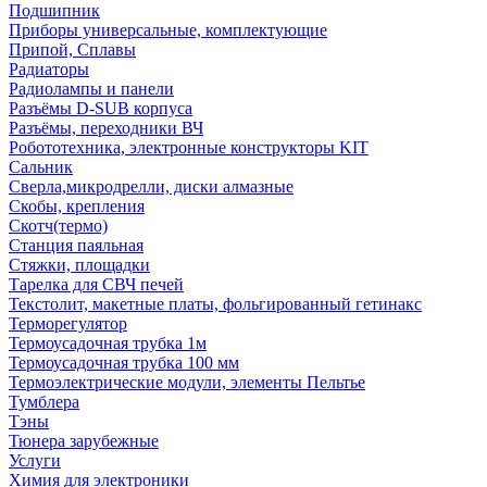
Подшипник
Приборы универсальные, комплектующие
Припой, Сплавы
Радиаторы
Радиолампы и панели
Разъёмы D-SUB корпуса
Разъёмы, переходники ВЧ
Робототехника, электронные конструкторы KIT
Сальник
Сверла,микродрелли, диски алмазные
Скобы, крепления
Скотч(термо)
Станция паяльная
Стяжки, площадки
Тарелка для СВЧ печей
Текстолит, макетные платы, фольгированный гетинакс
Терморегулятор
Термоусадочная трубка 1м
Термоусадочная трубка 100 мм
Термоэлектрические модули, элементы Пельтье
Тумблера
Тэны
Тюнера зарубежные
Услуги
Химия для электроники