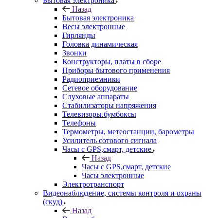
Бытовая электроника
Назад
Бытовая электроника
Весы электронные
Гирлянды
Головка динамическая
Звонки
Конструкторы, платы в сборе
Приборы бытового применения
Радиоприемники
Сетевое оборудование
Слуховые аппараты
Стабилизаторы напряжения
Телевизоры.бумбоксы
Телефоны
Термометры, метеостанции, барометры
Усилитель сотового сигнала
Часы с GPS,смарт, детские
Назад
Часы с GPS,смарт, детские
Часы электронные
Электротранспорт
Видеонаблюдение, системы контроля и охраны
(скуд)
Назад