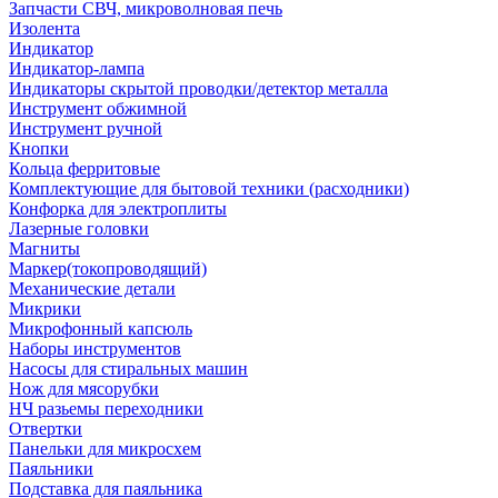
Запчасти СВЧ, микроволновая печь
Изолента
Индикатор
Индикатор-лампа
Индикаторы скрытой проводки/детектор металла
Инструмент обжимной
Инструмент ручной
Кнопки
Кольца ферритовые
Комплектующие для бытовой техники (расходники)
Конфорка для электроплиты
Лазерные головки
Магниты
Маркер(токопроводящий)
Механические детали
Микрики
Микрофонный капсюль
Наборы инструментов
Насосы для стиральных машин
Нож для мясорубки
НЧ разьемы переходники
Отвертки
Панельки для микросхем
Паяльники
Подставка для паяльника