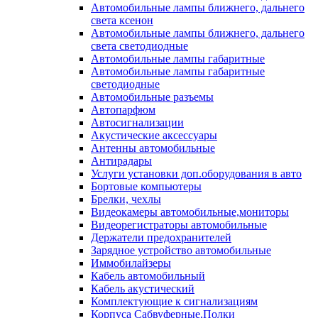
Автомобильные лампы ближнего, дальнего
света ксенон
Автомобильные лампы ближнего, дальнего
света светодиодные
Автомобильные лампы габаритные
Автомобильные лампы габаритные
светодиодные
Автомобильные разъемы
Автопарфюм
Автосигнализации
Акустические аксессуары
Антенны автомобильные
Антирадары
Услуги установки доп.оборудования в авто
Бортовые компьютеры
Брелки, чехлы
Видеокамеры автомобильные,мониторы
Видеорегистраторы автомобильные
Держатели предохранителей
Зарядное устройство автомобильные
Иммобилайзеры
Кабель автомобильный
Кабель акустический
Комплектующие к сигнализациям
Корпуса Сабвуферные,Полки