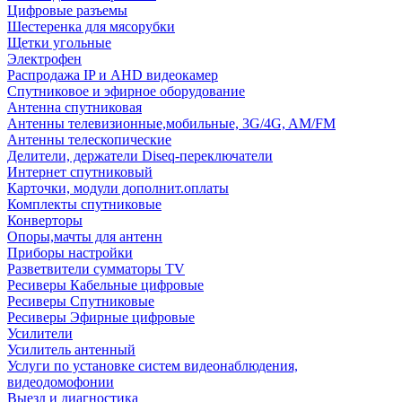
Цифровые разъемы
Шестеренка для мясорубки
Щетки угольные
Электрофен
Распродажа IP и AHD видеокамер
Спутниковое и эфирное оборудование
Антенна спутниковая
Антенны телевизионные,мобильные, 3G/4G, AM/FM
Антенны телескопические
Делители, держатели Diseq-переключатели
Интернет спутниковый
Карточки, модули дополнит.оплаты
Комплекты спутниковые
Конверторы
Опоры,мачты для антенн
Приборы настройки
Разветвители сумматоры TV
Ресиверы Кабельные цифровые
Ресиверы Спутниковые
Ресиверы Эфирные цифровые
Усилители
Усилитель антенный
Услуги по установке систем видеонаблюдения,
видеодомофонии
Выезд и диагностика