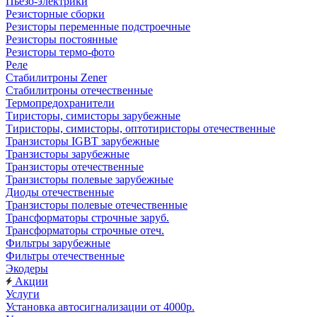
Пьезо-электрики
Резисторные сборки
Резисторы переменные подстроечные
Резисторы постоянные
Резисторы термо-фото
Реле
Стабилитроны Zener
Стабилитроны отечественные
Термопредохранители
Тиристоры, симисторы зарубежные
Тиристоры, симисторы, оптотиристоры отечественные
Транзисторы IGBT зарубежные
Транзисторы зарубежные
Транзисторы отечественные
Транзисторы полевые зарубежные
Диоды отечественные
Транзисторы полевые отечественные
Трансформаторы строчные заруб.
Трансформаторы строчные отеч.
Фильтры зарубежные
Фильтры отечественные
Экодеры
Акции
Услуги
Установка автосигнализации от 4000р.