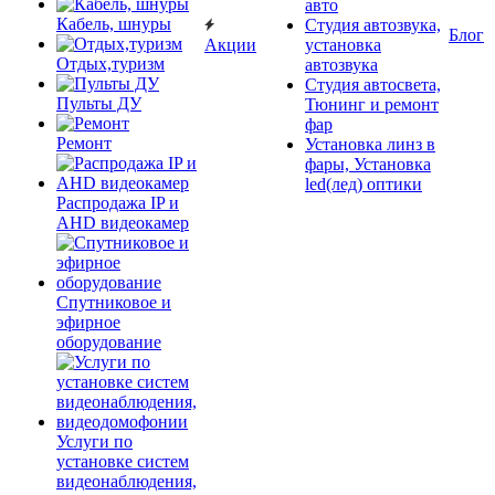
авто
Кабель, шнуры
Студия автозвука,
Блог
Акции
установка
Отдых,туризм
автозвука
Студия автосвета,
Пульты ДУ
Тюнинг и ремонт
фар
Ремонт
Установка линз в
фары, Установка
led(лед) оптики
Распродажа IP и
AHD видеокамер
Спутниковое и
эфирное
оборудование
Услуги по
установке систем
видеонаблюдения,