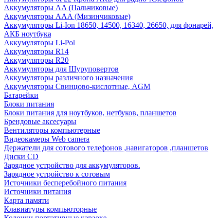
Аккумуляторы AA (Пальчиковые)
Аккумуляторы AAA (Мизинчиковые)
Аккумуляторы Li-Ion 18650, 14500, 16340, 26650, для фонарей,
АКБ ноутбука
Аккумуляторы Li-Pol
Аккумуляторы R14
Аккумуляторы R20
Аккумуляторы для Шуруповертов
Аккумуляторы различного назначения
Аккумуляторы Свинцово-кислотные, AGM
Батарейки
Блоки питания
Блоки питания для ноутбуков, нетбуков, планшетов
Брендовые аксесуары
Вентиляторы компьютерные
Видеокамеры Web camera
Держатели для сотового телефонов ,навигаторов ,планшетов
Диски CD
Зарядное устройство для аккумуляторов.
Зарядное устройство к сотовым
Источники бесперебойного питания
Источники питания
Карта памяти
Клавиатуры компьюторные
Колонки портативные караоке