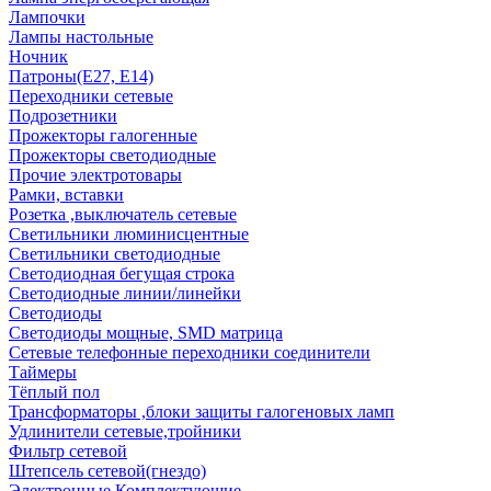
Лампочки
Лампы настольные
Ночник
Патроны(Е27, Е14)
Переходники сетевые
Подрозетники
Прожекторы галогенные
Прожекторы светодиодные
Прочие электротовары
Рамки, вставки
Розетка ,выключатель сетевые
Светильники люминисцентные
Светильники светодиодные
Светодиодная бегущая строка
Светодиодные линии/линейки
Светодиоды
Светодиоды мощные, SMD матрица
Сетевые телефонные переходники соединители
Таймеры
Тёплый пол
Трансформаторы ,блоки защиты галогеновых ламп
Удлинители сетевые,тройники
Фильтр сетевой
Штепсель сетевой(гнездо)
Электронные Комплектующие