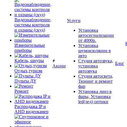
Видеонаблюдение,
Услуги
системы контроля
и охраны (скуд)
Установка
автосигнализации
от 4000р.
Измерительные
Установка
приборы
шумоизоляции в
авто
Кабель, шнуры
Студия автозвука,
Блог
Акции
установка
Отдых,туризм
автозвука
Студия автосвета,
Пульты ДУ
Тюнинг и ремонт
фар
Ремонт
Установка линз в
фары, Установка
led(лед) оптики
Распродажа IP и
AHD видеокамер