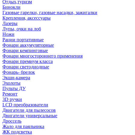
Отдых,туризм
Бинокли
Газовые гарелки, газовые насадки, зажигалки
Крепления, аксессуары
Лазеры
Лупы, очки на лоб
Ножи
Рации портативные
Фонари аккумуляторные
Фонари кемпинговые
Фонари многостороннего применения
Фонари премиум класса
Фонари светодиодные
Фонарь- брелок
Экшн-камера
Эхолоты
Пульты ДУ
Ремонт
3D ручки
LCD преобразователи
Двигатели для пылесосов
Двигатели универсальные
Дроссель
Жало для паяльника
ЖК подсветка