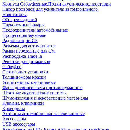
Корпуса Сабвуферные,Полки акустические,проставки
Набор проводов для усилителя автомобильного
Навигаторы
Обогрев сидений
Парковочные радары
Предохранители автомобильные
Процессоры звуковые
Радиостанции СБ
Разъемы для автомагнитол
Рамки переходные для а/м
Распродажа Trade in
Решетки для динамиков
Сабвуфер
Сертификат установки
Толщиномеры краски
Усилители автомобильные
Фары дневного света,противотуманные
Штатные акустические системы
Шумоизоляция и декоративные материалы
Клеммы, клеммники
Крокодилы
Антенны автомобильные телевизионные
Аксессуары
USB аксессуары
Аккумуляторы 6F22 Крона АКБ для радио телефонов