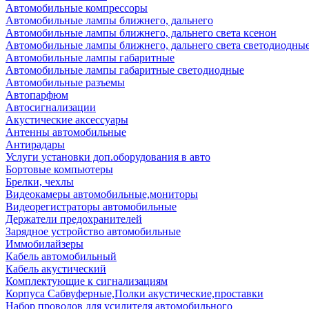
Автомобильные компрессоры
Автомобильные лампы ближнего, дальнего
Автомобильные лампы ближнего, дальнего света ксенон
Автомобильные лампы ближнего, дальнего света светодиодны
Автомобильные лампы габаритные
Автомобильные лампы габаритные светодиодные
Автомобильные разъемы
Автопарфюм
Автосигнализации
Акустические аксессуары
Антенны автомобильные
Антирадары
Услуги установки доп.оборудования в авто
Бортовые компьютеры
Брелки, чехлы
Видеокамеры автомобильные,мониторы
Видеорегистраторы автомобильные
Держатели предохранителей
Зарядное устройство автомобильные
Иммобилайзеры
Кабель автомобильный
Кабель акустический
Комплектующие к сигнализациям
Корпуса Сабвуферные,Полки акустические,проставки
Набор проводов для усилителя автомобильного