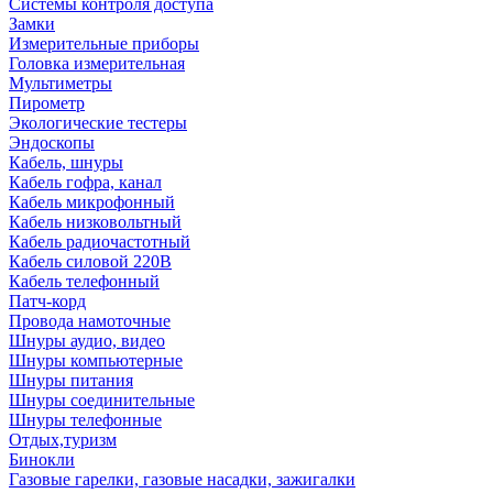
Системы контроля доступа
Замки
Измерительные приборы
Головка измерительная
Мультиметры
Пирометр
Экологические тестеры
Эндоскопы
Кабель, шнуры
Кабель гофра, канал
Кабель микрофонный
Кабель низковольтный
Кабель радиочастотный
Кабель силовой 220В
Кабель телефонный
Патч-корд
Провода намоточные
Шнуры аудио, видео
Шнуры компьютерные
Шнуры питания
Шнуры соединительные
Шнуры телефонные
Отдых,туризм
Бинокли
Газовые гарелки, газовые насадки, зажигалки