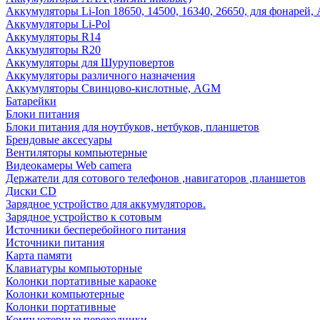
Аккумуляторы Li-Ion 18650, 14500, 16340, 26650, для фонарей,
Аккумуляторы Li-Pol
Аккумуляторы R14
Аккумуляторы R20
Аккумуляторы для Шуруповертов
Аккумуляторы различного назначения
Аккумуляторы Свинцово-кислотные, AGM
Батарейки
Блоки питания
Блоки питания для ноутбуков, нетбуков, планшетов
Брендовые аксесуары
Вентиляторы компьютерные
Видеокамеры Web camera
Держатели для сотового телефонов ,навигаторов ,планшетов
Диски CD
Зарядное устройство для аккумуляторов.
Зарядное устройство к сотовым
Источники бесперебойного питания
Источники питания
Карта памяти
Клавиатуры компьюторные
Колонки портативные караоке
Колонки компьютерные
Колонки портативные
Компьютерные переходники