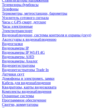
Стабилизаторы напряжения
Телевизоры.бумбоксы
Телефоны
Термометры, метеостанции, барометры
Усилитель сотового сигнала
Часы с GPS,смарт, детские
Часы электронные
Электротранспорт
Видеонаблюдение, системы контроля и охраны (скуд)
Аксессуары к видеонаблюдению
Видеоглазки
Видеокамеры IP
Видеокамеры IP WI-FI 4G
Видеокамеры AHD
Видеокамеры Аналог
Видеорегистраторы
Видеорегистраторы Trade In
Датчики скут
Домофоны и электромех. замки
Кабель для видеонаблюдения
Квадраторы, карты видеозахвата
Комплекты видеонаблюдения
Охранные системы
Программное обеспечение
Свитчи, коммутаторы