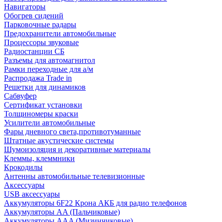
Навигаторы
Обогрев сидений
Парковочные радары
Предохранители автомобильные
Процессоры звуковые
Радиостанции СБ
Разъемы для автомагнитол
Рамки переходные для а/м
Распродажа Trade in
Решетки для динамиков
Сабвуфер
Сертификат установки
Толщиномеры краски
Усилители автомобильные
Фары дневного света,противотуманные
Штатные акустические системы
Шумоизоляция и декоративные материалы
Клеммы, клеммники
Крокодилы
Антенны автомобильные телевизионные
Аксессуары
USB аксессуары
Аккумуляторы 6F22 Крона АКБ для радио телефонов
Аккумуляторы AA (Пальчиковые)
Аккумуляторы AAA (Мизинчиковые)