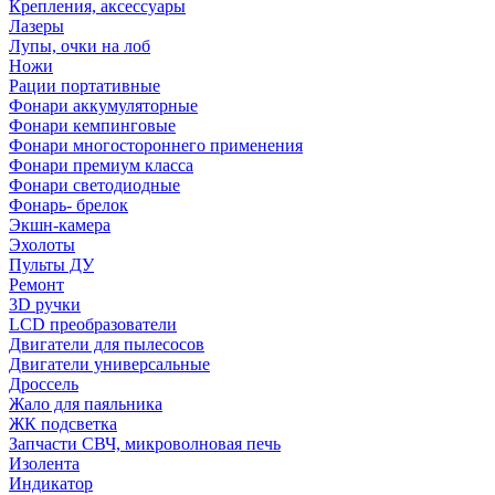
Крепления, аксессуары
Лазеры
Лупы, очки на лоб
Ножи
Рации портативные
Фонари аккумуляторные
Фонари кемпинговые
Фонари многостороннего применения
Фонари премиум класса
Фонари светодиодные
Фонарь- брелок
Экшн-камера
Эхолоты
Пульты ДУ
Ремонт
3D ручки
LCD преобразователи
Двигатели для пылесосов
Двигатели универсальные
Дроссель
Жало для паяльника
ЖК подсветка
Запчасти СВЧ, микроволновая печь
Изолента
Индикатор