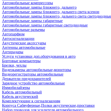
Автомобильные компрессоры
Автомобильные лампы ближнего, дальнего
Автомобильные лампы ближнего, дальнего света ксенон
Автомобильные лампы ближнего, дальнего света светодиодны
Автомобильные лампы габаритные
Автомобильные лампы габаритные светодиодные
Автомобильные разъемы
Автопарфюм
Автосигнализации
Акустические аксессуары
Антенны автомобильные
Антирадары
Услуги установки доп.оборудования в авто
Бортовые компьютеры
Брелки, чехлы
Видеокамеры автомобильные,мониторы
Видеорегистраторы автомобильные
Держатели предохранителей
Зарядное устройство автомобильные
Иммобилайзеры
Кабель автомобильный
Кабель акустический
Комплектующие к сигнализациям
Корпуса Сабвуферные,Полки акустические,проставки
Набор проводов для усилителя автомобильного