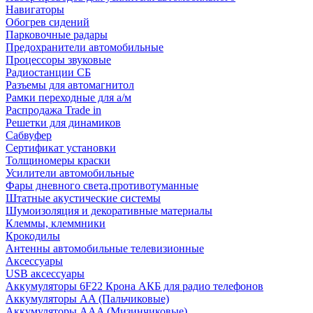
Навигаторы
Обогрев сидений
Парковочные радары
Предохранители автомобильные
Процессоры звуковые
Радиостанции СБ
Разъемы для автомагнитол
Рамки переходные для а/м
Распродажа Trade in
Решетки для динамиков
Сабвуфер
Сертификат установки
Толщиномеры краски
Усилители автомобильные
Фары дневного света,противотуманные
Штатные акустические системы
Шумоизоляция и декоративные материалы
Клеммы, клеммники
Крокодилы
Антенны автомобильные телевизионные
Аксессуары
USB аксессуары
Аккумуляторы 6F22 Крона АКБ для радио телефонов
Аккумуляторы AA (Пальчиковые)
Аккумуляторы AAA (Мизинчиковые)