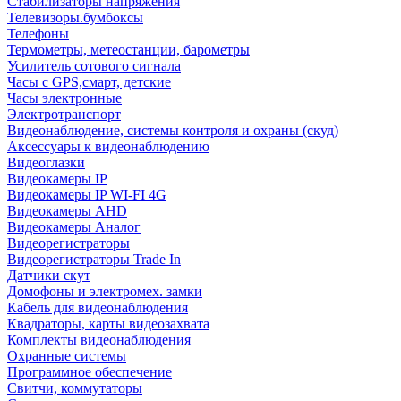
Стабилизаторы напряжения
Телевизоры.бумбоксы
Телефоны
Термометры, метеостанции, барометры
Усилитель сотового сигнала
Часы с GPS,смарт, детские
Часы электронные
Электротранспорт
Видеонаблюдение, системы контроля и охраны (скуд)
Аксессуары к видеонаблюдению
Видеоглазки
Видеокамеры IP
Видеокамеры IP WI-FI 4G
Видеокамеры AHD
Видеокамеры Аналог
Видеорегистраторы
Видеорегистраторы Trade In
Датчики скут
Домофоны и электромех. замки
Кабель для видеонаблюдения
Квадраторы, карты видеозахвата
Комплекты видеонаблюдения
Охранные системы
Программное обеспечение
Свитчи, коммутаторы