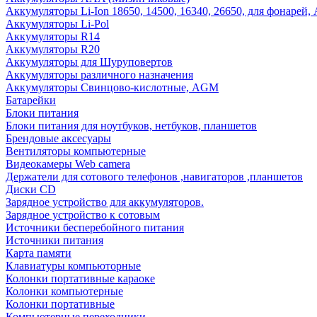
Аккумуляторы Li-Ion 18650, 14500, 16340, 26650, для фонарей,
Аккумуляторы Li-Pol
Аккумуляторы R14
Аккумуляторы R20
Аккумуляторы для Шуруповертов
Аккумуляторы различного назначения
Аккумуляторы Свинцово-кислотные, AGM
Батарейки
Блоки питания
Блоки питания для ноутбуков, нетбуков, планшетов
Брендовые аксесуары
Вентиляторы компьютерные
Видеокамеры Web camera
Держатели для сотового телефонов ,навигаторов ,планшетов
Диски CD
Зарядное устройство для аккумуляторов.
Зарядное устройство к сотовым
Источники бесперебойного питания
Источники питания
Карта памяти
Клавиатуры компьюторные
Колонки портативные караоке
Колонки компьютерные
Колонки портативные
Компьютерные переходники