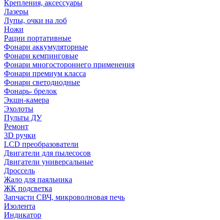
Крепления, аксессуары
Лазеры
Лупы, очки на лоб
Ножи
Рации портативные
Фонари аккумуляторные
Фонари кемпинговые
Фонари многостороннего применения
Фонари премиум класса
Фонари светодиодные
Фонарь- брелок
Экшн-камера
Эхолоты
Пульты ДУ
Ремонт
3D ручки
LCD преобразователи
Двигатели для пылесосов
Двигатели универсальные
Дроссель
Жало для паяльника
ЖК подсветка
Запчасти СВЧ, микроволновая печь
Изолента
Индикатор