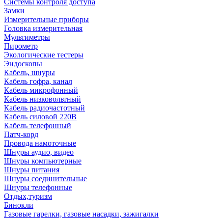
Системы контроля доступа
Замки
Измерительные приборы
Головка измерительная
Мультиметры
Пирометр
Экологические тестеры
Эндоскопы
Кабель, шнуры
Кабель гофра, канал
Кабель микрофонный
Кабель низковольтный
Кабель радиочастотный
Кабель силовой 220В
Кабель телефонный
Патч-корд
Провода намоточные
Шнуры аудио, видео
Шнуры компьютерные
Шнуры питания
Шнуры соединительные
Шнуры телефонные
Отдых,туризм
Бинокли
Газовые гарелки, газовые насадки, зажигалки