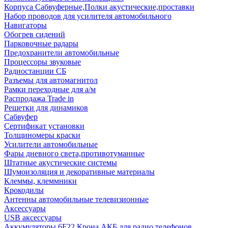
Корпуса Сабвуферные,Полки акустические,проставки
Набор проводов для усилителя автомобильного
Навигаторы
Обогрев сидений
Парковочные радары
Предохранители автомобильные
Процессоры звуковые
Радиостанции СБ
Разъемы для автомагнитол
Рамки переходные для а/м
Распродажа Trade in
Решетки для динамиков
Сабвуфер
Сертификат установки
Толщиномеры краски
Усилители автомобильные
Фары дневного света,противотуманные
Штатные акустические системы
Шумоизоляция и декоративные материалы
Клеммы, клеммники
Крокодилы
Антенны автомобильные телевизионные
Аксессуары
USB аксессуары
Аккумуляторы 6F22 Крона АКБ для радио телефонов