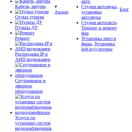
авто
Кабель, шнуры
Студия автозвука,
Блог
Акции
установка
Отдых,туризм
автозвука
Студия автосвета,
Пульты ДУ
Тюнинг и ремонт
фар
Ремонт
Установка линз в
фары, Установка
led(лед) оптики
Распродажа IP и
AHD видеокамер
Спутниковое и
эфирное
оборудование
Услуги по
установке систем
видеонаблюдения,