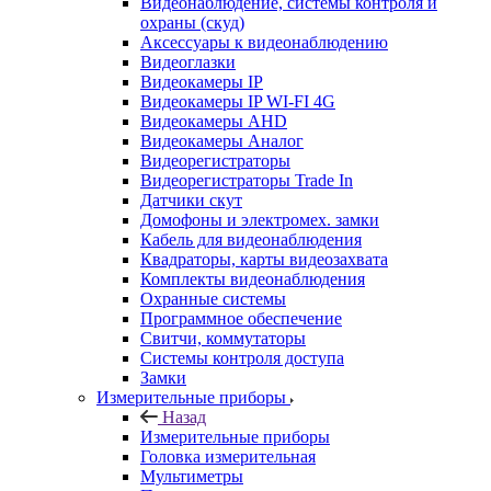
Видеонаблюдение, системы контроля и
охраны (скуд)
Аксессуары к видеонаблюдению
Видеоглазки
Видеокамеры IP
Видеокамеры IP WI-FI 4G
Видеокамеры AHD
Видеокамеры Аналог
Видеорегистраторы
Видеорегистраторы Trade In
Датчики скут
Домофоны и электромех. замки
Кабель для видеонаблюдения
Квадраторы, карты видеозахвата
Комплекты видеонаблюдения
Охранные системы
Программное обеспечение
Свитчи, коммутаторы
Системы контроля доступа
Замки
Измерительные приборы
Назад
Измерительные приборы
Головка измерительная
Мультиметры