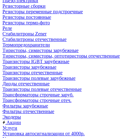
Пьезо-электрики
Резисторные сборки
Резисторы переменные подстроечные
Резисторы постоянные
Резисторы термо-фото
Реле
Стабилитроны Zener
Стабилитроны отечественные
Термопредохранители
Тиристоры, симисторы зарубежные
Тиристоры, симисторы, оптотиристоры отечественные
Транзисторы IGBT зарубежные
Транзисторы зарубежные
Транзисторы отечественные
Транзисторы полевые зарубежные
Диоды отечественные
Транзисторы полевые отечественные
Трансформаторы строчные заруб.
Трансформаторы строчные отеч.
Фильтры зарубежные
Фильтры отечественные
Экодеры
Акции
Услуги
Установка автосигнализации от 4000р.