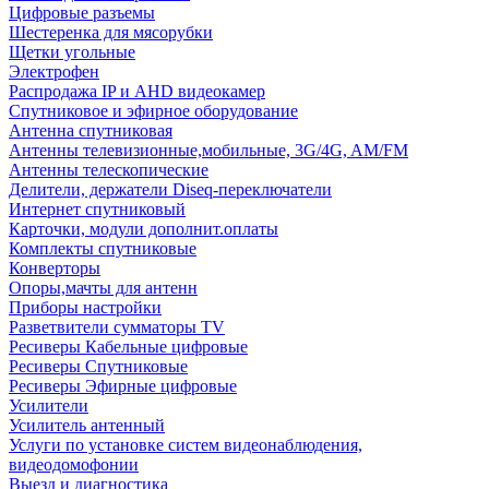
Цифровые разъемы
Шестеренка для мясорубки
Щетки угольные
Электрофен
Распродажа IP и AHD видеокамер
Спутниковое и эфирное оборудование
Антенна спутниковая
Антенны телевизионные,мобильные, 3G/4G, AM/FM
Антенны телескопические
Делители, держатели Diseq-переключатели
Интернет спутниковый
Карточки, модули дополнит.оплаты
Комплекты спутниковые
Конверторы
Опоры,мачты для антенн
Приборы настройки
Разветвители сумматоры TV
Ресиверы Кабельные цифровые
Ресиверы Спутниковые
Ресиверы Эфирные цифровые
Усилители
Усилитель антенный
Услуги по установке систем видеонаблюдения,
видеодомофонии
Выезд и диагностика