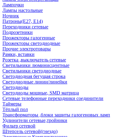
Лампочки
Лампы настольные
Ночник
Патроны(Е27, Е14)
Переходники сетевые
Подрозетники
Прожекторы галогенные
Прожекторы светодиодные
Прочие электротовары
Рамки, вставки
Розетка ,выключатель сетевые
Светильники люминисцентные
Светильники светодиодные
Светодиодная бегущая строка
Светодиодные линии/линейки
Светодиоды
Светодиоды мощные, SMD матрица
Сетевые телефонные переходники соединители
Таймеры
Тёплый пол
Трансформаторы ,блоки защиты галогеновых ламп
Удлинители сетевые,тройники
Фильтр сетевой
Штепсель сетевой(гнездо)
Электронные Комплектующие