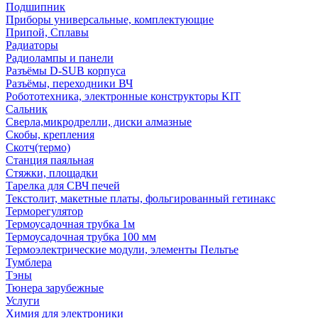
Подшипник
Приборы универсальные, комплектующие
Припой, Сплавы
Радиаторы
Радиолампы и панели
Разъёмы D-SUB корпуса
Разъёмы, переходники ВЧ
Робототехника, электронные конструкторы KIT
Сальник
Сверла,микродрелли, диски алмазные
Скобы, крепления
Скотч(термо)
Станция паяльная
Стяжки, площадки
Тарелка для СВЧ печей
Текстолит, макетные платы, фольгированный гетинакс
Терморегулятор
Термоусадочная трубка 1м
Термоусадочная трубка 100 мм
Термоэлектрические модули, элементы Пельтье
Тумблера
Тэны
Тюнера зарубежные
Услуги
Химия для электроники