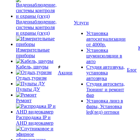
Видеонаблюдение,
Услуги
системы контроля
и охраны (скуд)
Установка
автосигнализации
от 4000р.
Измерительные
Установка
приборы
шумоизоляции в
авто
Кабель, шнуры
Студия автозвука,
Блог
Акции
установка
Отдых,туризм
автозвука
Студия автосвета,
Пульты ДУ
Тюнинг и ремонт
фар
Ремонт
Установка линз в
фары, Установка
led(лед) оптики
Распродажа IP и
AHD видеокамер