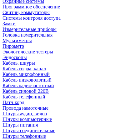
Охранные системы
Программное обеспечение
Свитчи, коммутаторы
Системы контроля доступа
Замки
Измерительные приборы
Головка измерительная
Мультиметры
Пирометр
Экологические тестеры
Эндоскопы
Кабель, шнуры
Кабель гофра, канал
Кабель микрофонный
Кабель низковольтный
Кабель радиочастотный
Кабель силовой 220В
Кабель телефонный
Патч-корд
Провода намоточные
Шнуры аудио, видео
Шнуры компьютерные
Шнуры питания
Шнуры соединительные
Шнуры телефонные