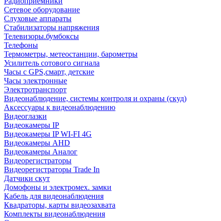
Радиоприемники
Сетевое оборудование
Слуховые аппараты
Стабилизаторы напряжения
Телевизоры.бумбоксы
Телефоны
Термометры, метеостанции, барометры
Усилитель сотового сигнала
Часы с GPS,смарт, детские
Часы электронные
Электротранспорт
Видеонаблюдение, системы контроля и охраны (скуд)
Аксессуары к видеонаблюдению
Видеоглазки
Видеокамеры IP
Видеокамеры IP WI-FI 4G
Видеокамеры AHD
Видеокамеры Аналог
Видеорегистраторы
Видеорегистраторы Trade In
Датчики скут
Домофоны и электромех. замки
Кабель для видеонаблюдения
Квадраторы, карты видеозахвата
Комплекты видеонаблюдения