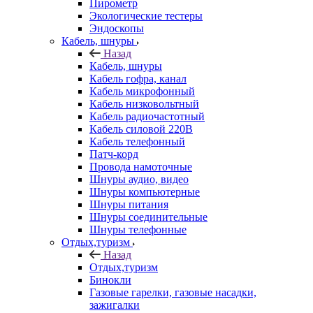
Пирометр
Экологические тестеры
Эндоскопы
Кабель, шнуры
Назад
Кабель, шнуры
Кабель гофра, канал
Кабель микрофонный
Кабель низковольтный
Кабель радиочастотный
Кабель силовой 220В
Кабель телефонный
Патч-корд
Провода намоточные
Шнуры аудио, видео
Шнуры компьютерные
Шнуры питания
Шнуры соединительные
Шнуры телефонные
Отдых,туризм
Назад
Отдых,туризм
Бинокли
Газовые гарелки, газовые насадки,
зажигалки