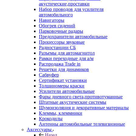
акустические,проставки
Набор проводов для усилителя
автомобильного
Навигаторы
Обогрев сидений
Парковочные радары
Предохранители автомобильные
Процессоры звуковые
Радиостанции СБ
Разъемы для автомагнитол
Рамки переходные для а/м
Распродажа Trade in
Решетки для динамиков
Сабвуфер
Сертификат установки
Толщиномеры краски
Усилители автомобильные
Фары дневного света,противотуманные
Штатные акустические системы
Шумоизоляция и декоративные материалы
Клеммы, клеммники
Крокодилы
Антенны автомобильные телевизионные
Аксессуары
Назад