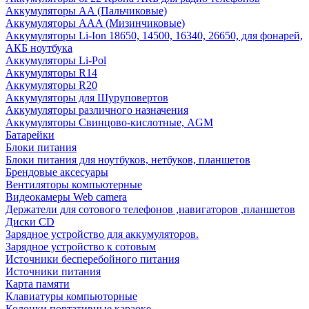
Аккумуляторы AA (Пальчиковые)
Аккумуляторы AAA (Мизинчиковые)
Аккумуляторы Li-Ion 18650, 14500, 16340, 26650, для фонарей,
АКБ ноутбука
Аккумуляторы Li-Pol
Аккумуляторы R14
Аккумуляторы R20
Аккумуляторы для Шуруповертов
Аккумуляторы различного назначения
Аккумуляторы Свинцово-кислотные, AGM
Батарейки
Блоки питания
Блоки питания для ноутбуков, нетбуков, планшетов
Брендовые аксесуары
Вентиляторы компьютерные
Видеокамеры Web camera
Держатели для сотового телефонов ,навигаторов ,планшетов
Диски CD
Зарядное устройство для аккумуляторов.
Зарядное устройство к сотовым
Источники бесперебойного питания
Источники питания
Карта памяти
Клавиатуры компьюторные
Колонки портативные караоке