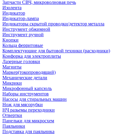
Запчасти СВЧ, микроволновая печь
Изолента
Индикатор
Индикатор-лампа
Индикаторы скрытой проводки/детектор металла
Инструмент обжимной
Инструмент ручной
Кнопки
Кольца ферритовые
Комплектующие для бытовой техники (расходники)
Конфорка для электроплиты
Лазерные головки
Магниты
Маркер(токопроводящий)
Механические детали
Микрики
Микрофонный капсюль
Наборы инструментов
Насосы для стиральных машин
Нож для мясорубки
НЧ разьемы переходники
Отвертки
Панельки для микросхем
Паяльники
Подставка для паяльника