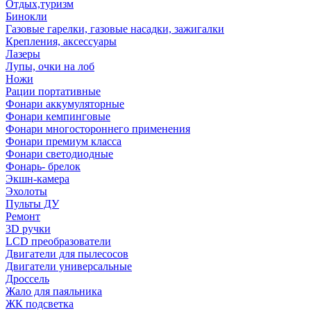
Отдых,туризм
Бинокли
Газовые гарелки, газовые насадки, зажигалки
Крепления, аксессуары
Лазеры
Лупы, очки на лоб
Ножи
Рации портативные
Фонари аккумуляторные
Фонари кемпинговые
Фонари многостороннего применения
Фонари премиум класса
Фонари светодиодные
Фонарь- брелок
Экшн-камера
Эхолоты
Пульты ДУ
Ремонт
3D ручки
LCD преобразователи
Двигатели для пылесосов
Двигатели универсальные
Дроссель
Жало для паяльника
ЖК подсветка