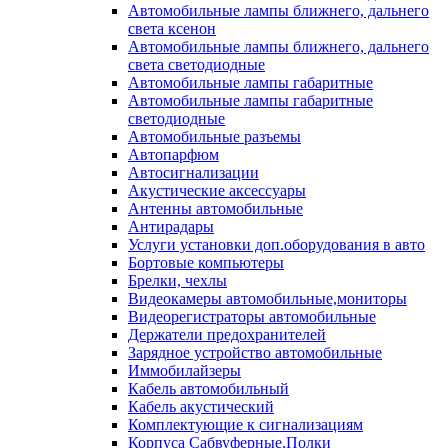
Автомобильные лампы ближнего, дальнего
света ксенон
Автомобильные лампы ближнего, дальнего
света светодиодные
Автомобильные лампы габаритные
Автомобильные лампы габаритные
светодиодные
Автомобильные разъемы
Автопарфюм
Автосигнализации
Акустические аксессуары
Антенны автомобильные
Антирадары
Услуги установки доп.оборудования в авто
Бортовые компьютеры
Брелки, чехлы
Видеокамеры автомобильные,мониторы
Видеорегистраторы автомобильные
Держатели предохранителей
Зарядное устройство автомобильные
Иммобилайзеры
Кабель автомобильный
Кабель акустический
Комплектующие к сигнализациям
Корпуса Сабвуферные,Полки