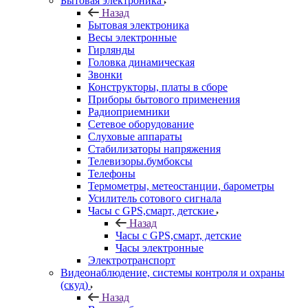
Бытовая электроника
Назад
Бытовая электроника
Весы электронные
Гирлянды
Головка динамическая
Звонки
Конструкторы, платы в сборе
Приборы бытового применения
Радиоприемники
Сетевое оборудование
Слуховые аппараты
Стабилизаторы напряжения
Телевизоры.бумбоксы
Телефоны
Термометры, метеостанции, барометры
Усилитель сотового сигнала
Часы с GPS,смарт, детские
Назад
Часы с GPS,смарт, детские
Часы электронные
Электротранспорт
Видеонаблюдение, системы контроля и охраны
(скуд)
Назад