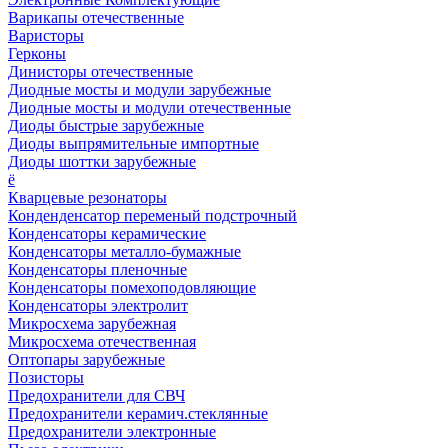
Варикапы отечественные
Варисторы
Герконы
Динисторы отечественные
Диодные мосты и модули зарубежные
Диодные мосты и модули отечественные
Диоды быстрые зарубежные
Диоды выпрямительные импортные
Диоды шоттки зарубежные
ё
Кварцевые резонаторы
Конденденсатор переменый подстрочный
Конденсаторы керамические
Конденсаторы металло-бумажные
Конденсаторы пленочные
Конденсаторы помехоподовляющие
Конденсаторы электролит
Микросхема зарубежная
Микросхема отечественная
Оптопары зарубежные
Позисторы
Предохранители для СВЧ
Предохранители керамич.стеклянные
Предохранители электронные