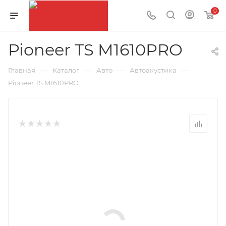
0
Pioneer TS M1610PRO
—
—
—
—
Главная
Каталог
Авто
Автоакустика
Pioneer TS M1610PRO