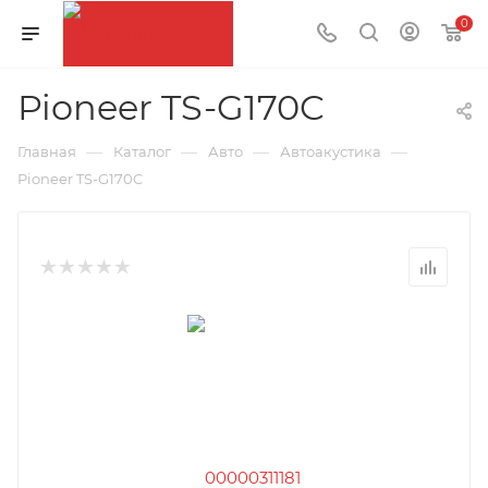
0
Pioneer TS-G170C
—
—
—
—
Главная
Каталог
Авто
Автоакустика
Pioneer TS-G170C