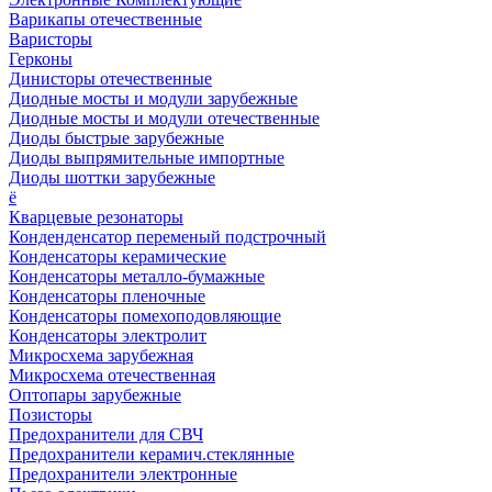
Варикапы отечественные
Варисторы
Герконы
Динисторы отечественные
Диодные мосты и модули зарубежные
Диодные мосты и модули отечественные
Диоды быстрые зарубежные
Диоды выпрямительные импортные
Диоды шоттки зарубежные
ё
Кварцевые резонаторы
Конденденсатор переменый подстрочный
Конденсаторы керамические
Конденсаторы металло-бумажные
Конденсаторы пленочные
Конденсаторы помехоподовляющие
Конденсаторы электролит
Микросхема зарубежная
Микросхема отечественная
Оптопары зарубежные
Позисторы
Предохранители для СВЧ
Предохранители керамич.стеклянные
Предохранители электронные