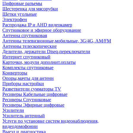
Цифровые разъемы
Шестеренка для мясорубки
Щетки угольные
Электрофен
Распродажа IP и AHD видеокамер
Спутниковое и эфирное оборудование
Антенна спутниковая
Антенны телевизионные,мобильные, 3G/4G, AM/FM
Антенны телескопические
Делители, держатели Diseq-переключатели
Интернет спутниковый
Карточки, модули дополнит.оплаты
Комплекты спутниковые
Конверторы
Опоры,мачты для антенн
Приборы настройки
Разветвители сумматоры TV
Ресиверы Кабельные цифровые
Ресиверы Спутниковые
Ресиверы Эфирные цифровые
Усилители
Усилитель антенный
Услуги по установке систем видеонаблюдения,
видеодомофонии
Выезд и диагностика