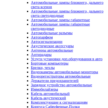
Автомобильные лампы ближнего, дальнего
света ксенон
Автомобильные лампы ближнего, дальнего
света светодиодные
Автомобильные лампы габаритные
Автомобильные лампы габаритные
светодиодные
Автомобильные разъемы
Автопарфюм
Автосигнализации
Акустические аксессуары
Антенны автомобильные
Антирадары
Услуги установки доп.оборудования в авто
Бортовые компьютеры
Брелки, чехлы
Видеокамеры автомобильные,мониторы
Видеорегистраторы автомобильные
Держатели предохранителей
Зарядное устройство автомобильные
Иммобилайзеры
Кабель автомобильный
Кабель акустический
Комплектующие к сигнализациям
Корпуса Сабвуферные,Полки