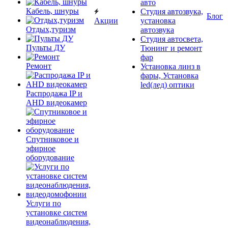
авто
Кабель, шнуры
Студия автозвука,
Блог
Акции
установка
Отдых,туризм
автозвука
Студия автосвета,
Пульты ДУ
Тюнинг и ремонт
фар
Ремонт
Установка линз в
фары, Установка
led(лед) оптики
Распродажа IP и
AHD видеокамер
Спутниковое и
эфирное
оборудование
Услуги по
установке систем
видеонаблюдения,