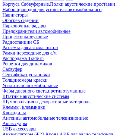
Корпуса Сабвуферные,Полки акустические,проставки
Набор проводов для усилителя автомобильного
Навигаторы
Обогрев сидений
Парковочные радары
Предохранители автомобильные
Процессоры звуковые
Радиостанции СБ
Разъемы для автомагнитол
Рамки переходные для а/м
Распродажа Trade in
Решетки для динамиков
Сабвуфер
Сертификат установки
Толщиномеры краски
Усилители автомобильные
Фары дневного света,противотуманные
Штатные акустические системы
Шумоизоляция и декоративные материалы
Клеммы, клеммники
Крокодилы
Антенны автомобильные телевизионные
Аксессуары
USB аксессуары
Аккумуляторы 6F22 Крона АКБ для радио телефонов