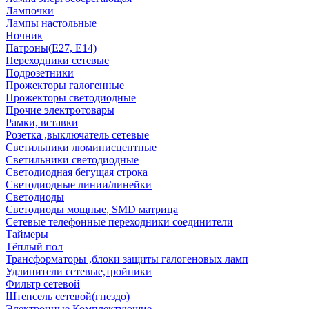
Лампочки
Лампы настольные
Ночник
Патроны(Е27, Е14)
Переходники сетевые
Подрозетники
Прожекторы галогенные
Прожекторы светодиодные
Прочие электротовары
Рамки, вставки
Розетка ,выключатель сетевые
Светильники люминисцентные
Светильники светодиодные
Светодиодная бегущая строка
Светодиодные линии/линейки
Светодиоды
Светодиоды мощные, SMD матрица
Сетевые телефонные переходники соединители
Таймеры
Тёплый пол
Трансформаторы ,блоки защиты галогеновых ламп
Удлинители сетевые,тройники
Фильтр сетевой
Штепсель сетевой(гнездо)
Электронные Комплектующие