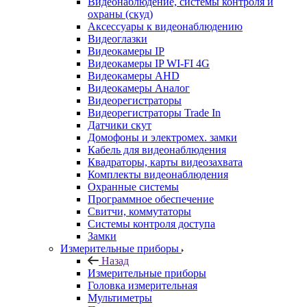
Видеонаблюдение, системы контроля и
охраны (скуд)
Аксессуары к видеонаблюдению
Видеоглазки
Видеокамеры IP
Видеокамеры IP WI-FI 4G
Видеокамеры AHD
Видеокамеры Аналог
Видеорегистраторы
Видеорегистраторы Trade In
Датчики скут
Домофоны и электромех. замки
Кабель для видеонаблюдения
Квадраторы, карты видеозахвата
Комплекты видеонаблюдения
Охранные системы
Программное обеспечение
Свитчи, коммутаторы
Системы контроля доступа
Замки
Измерительные приборы
Назад
Измерительные приборы
Головка измерительная
Мультиметры