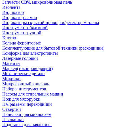
Запчасти СВЧ, микроволновая печь
Изолента
Индикатор
Индикатор-лампа
Индикаторы скрытой проводки/детектор металла
Инструмент обжимной
Инструмент ручной
Кнопки
Кольца ферритовые
Комплектующие для бытовой техники (расходники)
Конфорка для электроплиты
Лазерные головки
Магниты
Маркер(токопроводящий)
Механические детали
Микрики
Микрофонный капсюль
Наборы инструментов
Насосы для стиральных машин
Нож для мясорубки
НЧ разьемы переходники
Отвертки
Панельки для микросхем
Паяльники
Подставка для паяльника