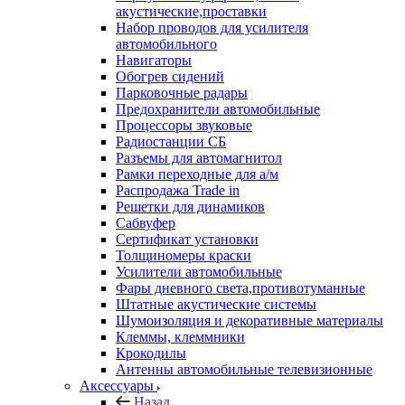
акустические,проставки
Набор проводов для усилителя
автомобильного
Навигаторы
Обогрев сидений
Парковочные радары
Предохранители автомобильные
Процессоры звуковые
Радиостанции СБ
Разъемы для автомагнитол
Рамки переходные для а/м
Распродажа Trade in
Решетки для динамиков
Сабвуфер
Сертификат установки
Толщиномеры краски
Усилители автомобильные
Фары дневного света,противотуманные
Штатные акустические системы
Шумоизоляция и декоративные материалы
Клеммы, клеммники
Крокодилы
Антенны автомобильные телевизионные
Аксессуары
Назад