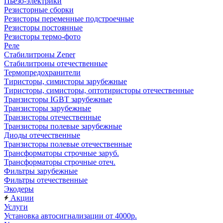
Пьезо-электрики
Резисторные сборки
Резисторы переменные подстроечные
Резисторы постоянные
Резисторы термо-фото
Реле
Стабилитроны Zener
Стабилитроны отечественные
Термопредохранители
Тиристоры, симисторы зарубежные
Тиристоры, симисторы, оптотиристоры отечественные
Транзисторы IGBT зарубежные
Транзисторы зарубежные
Транзисторы отечественные
Транзисторы полевые зарубежные
Диоды отечественные
Транзисторы полевые отечественные
Трансформаторы строчные заруб.
Трансформаторы строчные отеч.
Фильтры зарубежные
Фильтры отечественные
Экодеры
Акции
Услуги
Установка автосигнализации от 4000р.