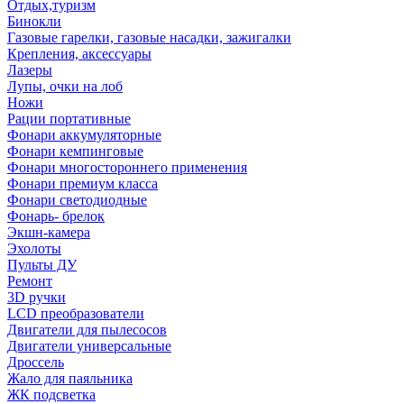
Отдых,туризм
Бинокли
Газовые гарелки, газовые насадки, зажигалки
Крепления, аксессуары
Лазеры
Лупы, очки на лоб
Ножи
Рации портативные
Фонари аккумуляторные
Фонари кемпинговые
Фонари многостороннего применения
Фонари премиум класса
Фонари светодиодные
Фонарь- брелок
Экшн-камера
Эхолоты
Пульты ДУ
Ремонт
3D ручки
LCD преобразователи
Двигатели для пылесосов
Двигатели универсальные
Дроссель
Жало для паяльника
ЖК подсветка