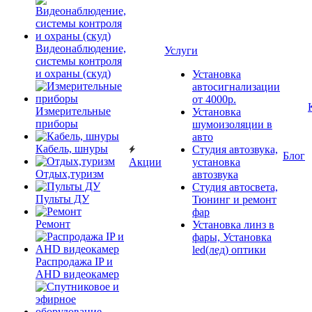
Видеонаблюдение,
Услуги
системы контроля
и охраны (скуд)
Установка
автосигнализации
от 4000р.
Измерительные
Установка
приборы
шумоизоляции в
авто
Кабель, шнуры
Студия автозвука,
Блог
Акции
установка
Отдых,туризм
автозвука
Студия автосвета,
Пульты ДУ
Тюнинг и ремонт
фар
Ремонт
Установка линз в
фары, Установка
led(лед) оптики
Распродажа IP и
AHD видеокамер