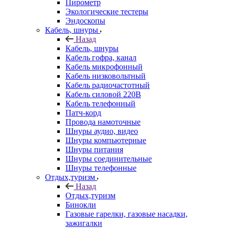
Пирометр
Экологические тестеры
Эндоскопы
Кабель, шнуры
Назад
Кабель, шнуры
Кабель гофра, канал
Кабель микрофонный
Кабель низковольтный
Кабель радиочастотный
Кабель силовой 220В
Кабель телефонный
Патч-корд
Провода намоточные
Шнуры аудио, видео
Шнуры компьютерные
Шнуры питания
Шнуры соединительные
Шнуры телефонные
Отдых,туризм
Назад
Отдых,туризм
Бинокли
Газовые гарелки, газовые насадки,
зажигалки