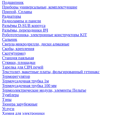
Подшипник
Приборы универсальные, комплектующие
Припой, Сплавы
Радиаторы
Радиолампы и панели
Разъёмы D-SUB корпуса
Разъёмы, переходники ВЧ
Робототехника, электронные конструкторы KIT
Сальник
Сверла,микродрелли, диски алмазные
Скобы, крепления
Скотч(термо)
Станция паяльная
Стяжки, площадки
Тарелка для СВЧ печей
Текстолит, макетные платы, фольгированный гетинакс
Терморегулятор
Термоусадочная трубка 1м
Термоусадочная трубка 100 мм
Термоэлектрические модули, элементы Пельтье
Тумблера
Тэны
Тюнера зарубежные
Услуги
Химия для электроники