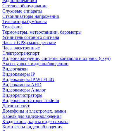
Радиоприемники
Сетевое оборудование
Слуховые аппараты
Стабилизаторы напряжения
Телевизоры.бумбоксы
Телефоны
Термометры, метеостанции, барометры
Усилитель сотового сигнала
Часы с GPS,смарт, детские
Часы электронные
Электротранспорт
Видеонаблюдение, системы контроля и охраны (скуд)
Аксессуары к видеонаблюдению
Видеоглазки
Видеокамеры IP
Видеокамеры IP WI-FI 4G
Видеокамеры AHD
Видеокамеры Аналог
Видеорегистраторы
Видеорегистраторы Trade In
Датчики скут
Домофоны и электромех. замки
Кабель для видеонаблюдения
Квадраторы, карты видеозахвата
Комплекты видеонаблюдения