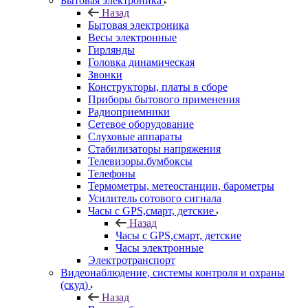
Бытовая электроника
Назад
Бытовая электроника
Весы электронные
Гирлянды
Головка динамическая
Звонки
Конструкторы, платы в сборе
Приборы бытового применения
Радиоприемники
Сетевое оборудование
Слуховые аппараты
Стабилизаторы напряжения
Телевизоры.бумбоксы
Телефоны
Термометры, метеостанции, барометры
Усилитель сотового сигнала
Часы с GPS,смарт, детские
Назад
Часы с GPS,смарт, детские
Часы электронные
Электротранспорт
Видеонаблюдение, системы контроля и охраны
(скуд)
Назад