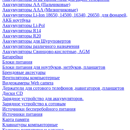
Аккумуляторы AA (Пальчиковые)
Аккумуляторы AAA (Мизинчиковые)
Аккумуляторы Li-Ion 18650, 14500, 16340, 26650, для фонарей,
АКБ ноутбука
Аккумуляторы Li-Pol
Аккумуляторы R14
Аккумуляторы R20
Аккумуляторы для Шуруповертов
Аккумуляторы различного назначения
Аккумуляторы Свинцово-кислотные, AGM
Батарейки
Блоки питания
Блоки питания для ноутбуков, нетбуков, планшетов
Брендовые аксесуары
Вентиляторы компьютерные
Видеокамеры Web camera
Держатели для сотового телефонов ,навигаторов ,планшетов
Диски CD
Зарядное устройство для аккумуляторов.
Зарядное устройство к сотовым
Источники бесперебойного питания
Источники питания
Карта памяти
Клавиатуры компьюторные
Колонки портативные караоке