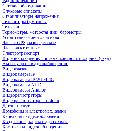
Радиоприемники
Сетевое оборудование
Слуховые аппараты
Стабилизаторы напряжения
Телевизоры.бумбоксы
Телефоны
Термометры, метеостанции, барометры
Усилитель сотового сигнала
Часы с GPS,смарт, детские
Часы электронные
Электротранспорт
Видеонаблюдение, системы контроля и охраны (скуд)
Аксессуары к видеонаблюдению
Видеоглазки
Видеокамеры IP
Видеокамеры IP WI-FI 4G
Видеокамеры AHD
Видеокамеры Аналог
Видеорегистраторы
Видеорегистраторы Trade In
Датчики скут
Домофоны и электромех. замки
Кабель для видеонаблюдения
Квадраторы, карты видеозахвата
Комплекты видеонаблюдения