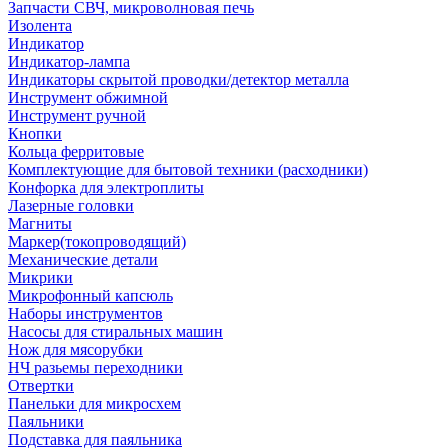
Запчасти СВЧ, микроволновая печь
Изолента
Индикатор
Индикатор-лампа
Индикаторы скрытой проводки/детектор металла
Инструмент обжимной
Инструмент ручной
Кнопки
Кольца ферритовые
Комплектующие для бытовой техники (расходники)
Конфорка для электроплиты
Лазерные головки
Магниты
Маркер(токопроводящий)
Механические детали
Микрики
Микрофонный капсюль
Наборы инструментов
Насосы для стиральных машин
Нож для мясорубки
НЧ разьемы переходники
Отвертки
Панельки для микросхем
Паяльники
Подставка для паяльника