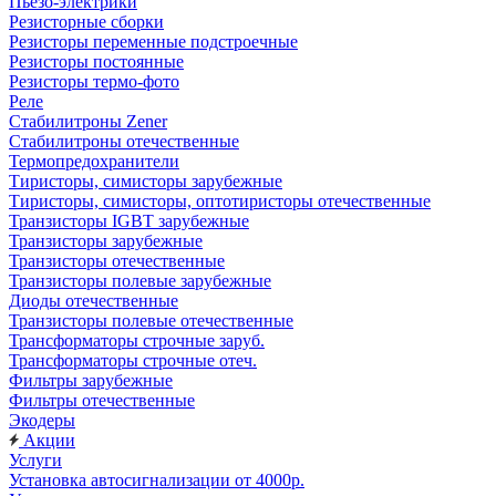
Пьезо-электрики
Резисторные сборки
Резисторы переменные подстроечные
Резисторы постоянные
Резисторы термо-фото
Реле
Стабилитроны Zener
Стабилитроны отечественные
Термопредохранители
Тиристоры, симисторы зарубежные
Тиристоры, симисторы, оптотиристоры отечественные
Транзисторы IGBT зарубежные
Транзисторы зарубежные
Транзисторы отечественные
Транзисторы полевые зарубежные
Диоды отечественные
Транзисторы полевые отечественные
Трансформаторы строчные заруб.
Трансформаторы строчные отеч.
Фильтры зарубежные
Фильтры отечественные
Экодеры
Акции
Услуги
Установка автосигнализации от 4000р.