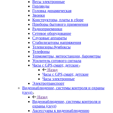
Весы электронные
Гирлянды
Головка динамическая
Звонки
Конструкторы, платы в сборе
Приборы бытового применения
Радиоприемники
Сетевое оборудование
Слуховые аппараты
Стабилизаторы напряжения
Телевизоры.бумбоксы
Телефоны
Термометры, метеостанции, барометры
Усилитель сотового сигнала
Часы с GPS,смарт, детские
Назад
Часы с GPS,смарт, детские
Часы электронные
Электротранспорт
Видеонаблюдение, системы контроля и охраны
(скуд)
Назад
Видеонаблюдение, системы контроля и
охраны (скуд)
Аксессуары к видеонаблюдению