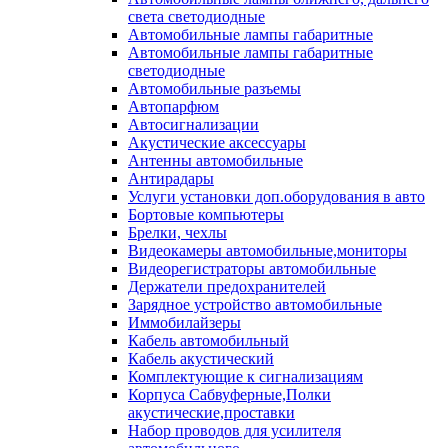
света светодиодные
Автомобильные лампы габаритные
Автомобильные лампы габаритные
светодиодные
Автомобильные разъемы
Автопарфюм
Автосигнализации
Акустические аксессуары
Антенны автомобильные
Антирадары
Услуги установки доп.оборудования в авто
Бортовые компьютеры
Брелки, чехлы
Видеокамеры автомобильные,мониторы
Видеорегистраторы автомобильные
Держатели предохранителей
Зарядное устройство автомобильные
Иммобилайзеры
Кабель автомобильный
Кабель акустический
Комплектующие к сигнализациям
Корпуса Сабвуферные,Полки
акустические,проставки
Набор проводов для усилителя