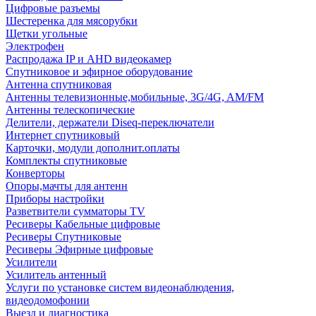
Цифровые разъемы
Шестеренка для мясорубки
Щетки угольные
Электрофен
Распродажа IP и AHD видеокамер
Спутниковое и эфирное оборудование
Антенна спутниковая
Антенны телевизионные,мобильные, 3G/4G, AM/FM
Антенны телескопические
Делители, держатели Diseq-переключатели
Интернет спутниковый
Карточки, модули дополнит.оплаты
Комплекты спутниковые
Конверторы
Опоры,мачты для антенн
Приборы настройки
Разветвители сумматоры TV
Ресиверы Кабельные цифровые
Ресиверы Спутниковые
Ресиверы Эфирные цифровые
Усилители
Усилитель антенный
Услуги по установке систем видеонаблюдения,
видеодомофонии
Выезд и диагностика