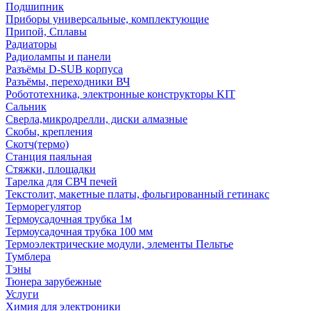
Подшипник
Приборы универсальные, комплектующие
Припой, Сплавы
Радиаторы
Радиолампы и панели
Разъёмы D-SUB корпуса
Разъёмы, переходники ВЧ
Робототехника, электронные конструкторы KIT
Сальник
Сверла,микродрелли, диски алмазные
Скобы, крепления
Скотч(термо)
Станция паяльная
Стяжки, площадки
Тарелка для СВЧ печей
Текстолит, макетные платы, фольгированный гетинакс
Терморегулятор
Термоусадочная трубка 1м
Термоусадочная трубка 100 мм
Термоэлектрические модули, элементы Пельтье
Тумблера
Тэны
Тюнера зарубежные
Услуги
Химия для электроники