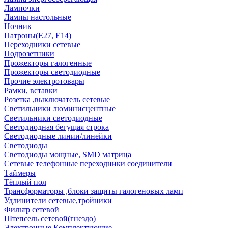
Лампочки
Лампы настольные
Ночник
Патроны(Е27, Е14)
Переходники сетевые
Подрозетники
Прожекторы галогенные
Прожекторы светодиодные
Прочие электротовары
Рамки, вставки
Розетка ,выключатель сетевые
Светильники люминисцентные
Светильники светодиодные
Светодиодная бегущая строка
Светодиодные линии/линейки
Светодиоды
Светодиоды мощные, SMD матрица
Сетевые телефонные переходники соединители
Таймеры
Тёплый пол
Трансформаторы ,блоки защиты галогеновых ламп
Удлинители сетевые,тройники
Фильтр сетевой
Штепсель сетевой(гнездо)
Электронные Комплектующие