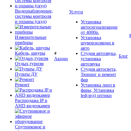
Видеонаблюдение,
Услуги
системы контроля
и охраны (скуд)
Установка
автосигнализации
от 4000р.
Измерительные
Установка
приборы
шумоизоляции в
авто
Кабель, шнуры
Студия автозвука,
Блог
Акции
установка
Отдых,туризм
автозвука
Студия автосвета,
Пульты ДУ
Тюнинг и ремонт
фар
Ремонт
Установка линз в
фары, Установка
led(лед) оптики
Распродажа IP и
AHD видеокамер
Спутниковое и