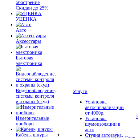
обострение
Скидки до 25%
УЦЕНКА
Авто
Аксессуары
Бытовая
электроника
Видеонаблюдение,
Услуги
системы контроля
и охраны (скуд)
Установка
автосигнализации
от 4000р.
Измерительные
Установка
приборы
шумоизоляции в
авто
Кабель, шнуры
Студия автозвука,
Блог