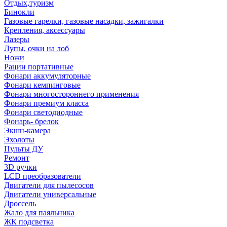
Отдых,туризм
Бинокли
Газовые гарелки, газовые насадки, зажигалки
Крепления, аксессуары
Лазеры
Лупы, очки на лоб
Ножи
Рации портативные
Фонари аккумуляторные
Фонари кемпинговые
Фонари многостороннего применения
Фонари премиум класса
Фонари светодиодные
Фонарь- брелок
Экшн-камера
Эхолоты
Пульты ДУ
Ремонт
3D ручки
LCD преобразователи
Двигатели для пылесосов
Двигатели универсальные
Дроссель
Жало для паяльника
ЖК подсветка