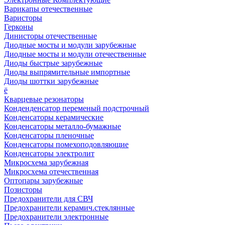
Варикапы отечественные
Варисторы
Герконы
Динисторы отечественные
Диодные мосты и модули зарубежные
Диодные мосты и модули отечественные
Диоды быстрые зарубежные
Диоды выпрямительные импортные
Диоды шоттки зарубежные
ё
Кварцевые резонаторы
Конденденсатор переменый подстрочный
Конденсаторы керамические
Конденсаторы металло-бумажные
Конденсаторы пленочные
Конденсаторы помехоподовляющие
Конденсаторы электролит
Микросхема зарубежная
Микросхема отечественная
Оптопары зарубежные
Позисторы
Предохранители для СВЧ
Предохранители керамич.стеклянные
Предохранители электронные