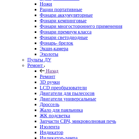
Ножи
Рации портативные
Фонари аккумуляторные
Фонари кемпинговые
Фонари многостороннего применения
Фонари премиум класса
Фонари светодиодные
Фонарь- брелок
Экшн-камера
Эхолоты
Пульты ДУ
Ремонт
Назад
Ремонт
3D ручки
LCD преобразователи
Двигатели для пылесосов
Двигатели универсальные
Дроссель
Жало для паяльника
ЖК подсветка
Запчасти СВЧ, микроволновая печь
Изолента
Индикатор
Индикатор-лампа