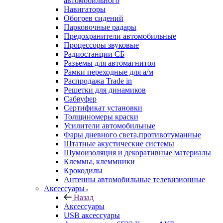
автомобильного
Навигаторы
Обогрев сидений
Парковочные радары
Предохранители автомобильные
Процессоры звуковые
Радиостанции СБ
Разъемы для автомагнитол
Рамки переходные для а/м
Распродажа Trade in
Решетки для динамиков
Сабвуфер
Сертификат установки
Толщиномеры краски
Усилители автомобильные
Фары дневного света,противотуманные
Штатные акустические системы
Шумоизоляция и декоративные материалы
Клеммы, клеммники
Крокодилы
Антенны автомобильные телевизионные
Аксессуары
Назад
Аксессуары
USB аксессуары