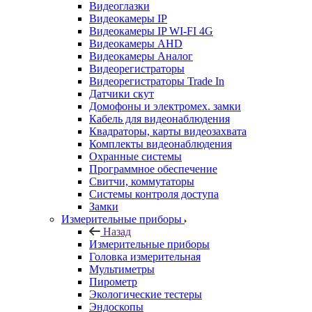
Видеоглазки
Видеокамеры IP
Видеокамеры IP WI-FI 4G
Видеокамеры AHD
Видеокамеры Аналог
Видеорегистраторы
Видеорегистраторы Trade In
Датчики скут
Домофоны и электромех. замки
Кабель для видеонаблюдения
Квадраторы, карты видеозахвата
Комплекты видеонаблюдения
Охранные системы
Программное обеспечение
Свитчи, коммутаторы
Системы контроля доступа
Замки
Измерительные приборы
Назад
Измерительные приборы
Головка измерительная
Мультиметры
Пирометр
Экологические тестеры
Эндоскопы