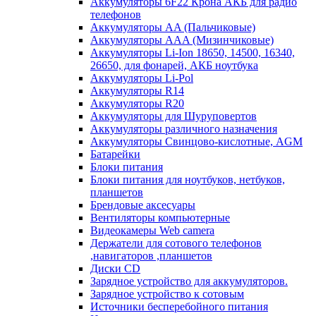
Аккумуляторы 6F22 Крона АКБ для радио
телефонов
Аккумуляторы AA (Пальчиковые)
Аккумуляторы AAA (Мизинчиковые)
Аккумуляторы Li-Ion 18650, 14500, 16340,
26650, для фонарей, АКБ ноутбука
Аккумуляторы Li-Pol
Аккумуляторы R14
Аккумуляторы R20
Аккумуляторы для Шуруповертов
Аккумуляторы различного назначения
Аккумуляторы Свинцово-кислотные, AGM
Батарейки
Блоки питания
Блоки питания для ноутбуков, нетбуков,
планшетов
Брендовые аксесуары
Вентиляторы компьютерные
Видеокамеры Web camera
Держатели для сотового телефонов
,навигаторов ,планшетов
Диски CD
Зарядное устройство для аккумуляторов.
Зарядное устройство к сотовым
Источники бесперебойного питания