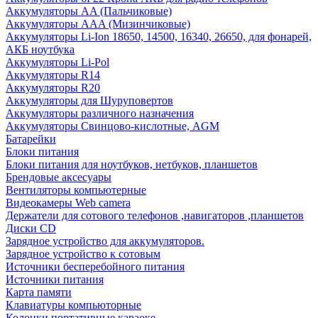
Аккумуляторы AA (Пальчиковые)
Аккумуляторы AAA (Мизинчиковые)
Аккумуляторы Li-Ion 18650, 14500, 16340, 26650, для фонарей,
АКБ ноутбука
Аккумуляторы Li-Pol
Аккумуляторы R14
Аккумуляторы R20
Аккумуляторы для Шуруповертов
Аккумуляторы различного назначения
Аккумуляторы Свинцово-кислотные, AGM
Батарейки
Блоки питания
Блоки питания для ноутбуков, нетбуков, планшетов
Брендовые аксесуары
Вентиляторы компьютерные
Видеокамеры Web camera
Держатели для сотового телефонов ,навигаторов ,планшетов
Диски CD
Зарядное устройство для аккумуляторов.
Зарядное устройство к сотовым
Источники бесперебойного питания
Источники питания
Карта памяти
Клавиатуры компьюторные
Колонки портативные караоке