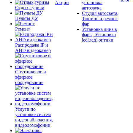
Акции
установка
Отдых,туризм
автозвука
Студия автосвета,
Пульты ДУ
Тюнинг и ремонт
фар
Ремонт
Установка линз в
фары, Установка
led(лед) оптики
Распродажа IP и
AHD видеокамер
Спутниковое и
эфирное
оборудование
Услуги по
установке систем
видеонаблюдения,
видеодомофонии