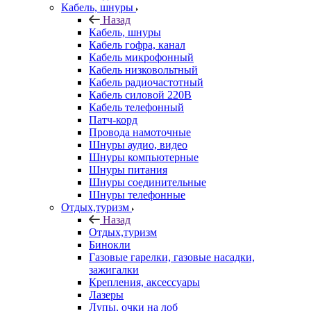
Кабель, шнуры
Назад
Кабель, шнуры
Кабель гофра, канал
Кабель микрофонный
Кабель низковольтный
Кабель радиочастотный
Кабель силовой 220В
Кабель телефонный
Патч-корд
Провода намоточные
Шнуры аудио, видео
Шнуры компьютерные
Шнуры питания
Шнуры соединительные
Шнуры телефонные
Отдых,туризм
Назад
Отдых,туризм
Бинокли
Газовые гарелки, газовые насадки,
зажигалки
Крепления, аксессуары
Лазеры
Лупы, очки на лоб