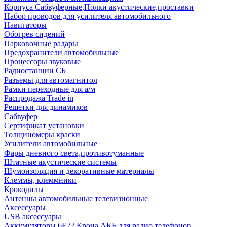
Корпуса Сабвуферные,Полки акустические,проставки
Набор проводов для усилителя автомобильного
Навигаторы
Обогрев сидений
Парковочные радары
Предохранители автомобильные
Процессоры звуковые
Радиостанции СБ
Разъемы для автомагнитол
Рамки переходные для а/м
Распродажа Trade in
Решетки для динамиков
Сабвуфер
Сертификат установки
Толщиномеры краски
Усилители автомобильные
Фары дневного света,противотуманные
Штатные акустические системы
Шумоизоляция и декоративные материалы
Клеммы, клеммники
Крокодилы
Антенны автомобильные телевизионные
Аксессуары
USB аксессуары
Аккумуляторы 6F22 Крона АКБ для радио телефонов