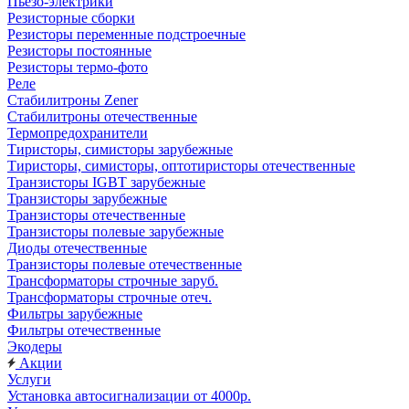
Пьезо-электрики
Резисторные сборки
Резисторы переменные подстроечные
Резисторы постоянные
Резисторы термо-фото
Реле
Стабилитроны Zener
Стабилитроны отечественные
Термопредохранители
Тиристоры, симисторы зарубежные
Тиристоры, симисторы, оптотиристоры отечественные
Транзисторы IGBT зарубежные
Транзисторы зарубежные
Транзисторы отечественные
Транзисторы полевые зарубежные
Диоды отечественные
Транзисторы полевые отечественные
Трансформаторы строчные заруб.
Трансформаторы строчные отеч.
Фильтры зарубежные
Фильтры отечественные
Экодеры
Акции
Услуги
Установка автосигнализации от 4000р.