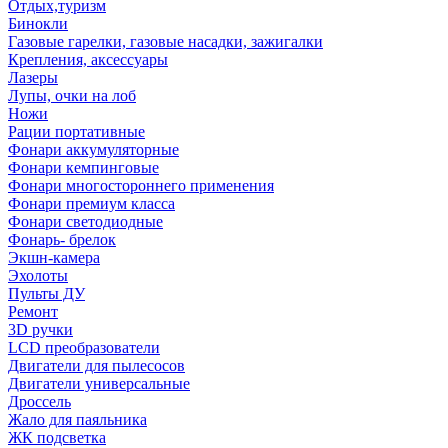
Отдых,туризм
Бинокли
Газовые гарелки, газовые насадки, зажигалки
Крепления, аксессуары
Лазеры
Лупы, очки на лоб
Ножи
Рации портативные
Фонари аккумуляторные
Фонари кемпинговые
Фонари многостороннего применения
Фонари премиум класса
Фонари светодиодные
Фонарь- брелок
Экшн-камера
Эхолоты
Пульты ДУ
Ремонт
3D ручки
LCD преобразователи
Двигатели для пылесосов
Двигатели универсальные
Дроссель
Жало для паяльника
ЖК подсветка