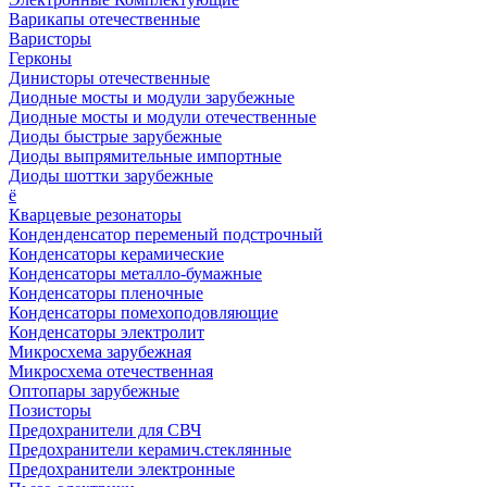
Варикапы отечественные
Варисторы
Герконы
Динисторы отечественные
Диодные мосты и модули зарубежные
Диодные мосты и модули отечественные
Диоды быстрые зарубежные
Диоды выпрямительные импортные
Диоды шоттки зарубежные
ё
Кварцевые резонаторы
Конденденсатор переменый подстрочный
Конденсаторы керамические
Конденсаторы металло-бумажные
Конденсаторы пленочные
Конденсаторы помехоподовляющие
Конденсаторы электролит
Микросхема зарубежная
Микросхема отечественная
Оптопары зарубежные
Позисторы
Предохранители для СВЧ
Предохранители керамич.стеклянные
Предохранители электронные