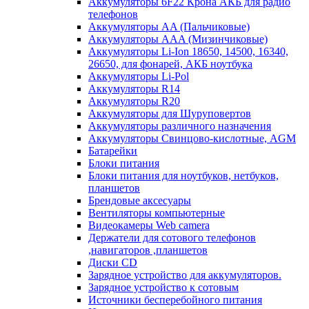
Аккумуляторы 6F22 Крона АКБ для радио
телефонов
Аккумуляторы AA (Пальчиковые)
Аккумуляторы AAA (Мизинчиковые)
Аккумуляторы Li-Ion 18650, 14500, 16340,
26650, для фонарей, АКБ ноутбука
Аккумуляторы Li-Pol
Аккумуляторы R14
Аккумуляторы R20
Аккумуляторы для Шуруповертов
Аккумуляторы различного назначения
Аккумуляторы Свинцово-кислотные, AGM
Батарейки
Блоки питания
Блоки питания для ноутбуков, нетбуков,
планшетов
Брендовые аксесуары
Вентиляторы компьютерные
Видеокамеры Web camera
Держатели для сотового телефонов
,навигаторов ,планшетов
Диски CD
Зарядное устройство для аккумуляторов.
Зарядное устройство к сотовым
Источники бесперебойного питания