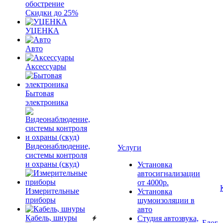
обострение
Скидки до 25%
УЦЕНКА
Авто
Аксессуары
Бытовая
электроника
Видеонаблюдение,
Услуги
системы контроля
и охраны (скуд)
Установка
автосигнализации
от 4000р.
Измерительные
Установка
приборы
шумоизоляции в
авто
Кабель, шнуры
Студия автозвука,
Блог