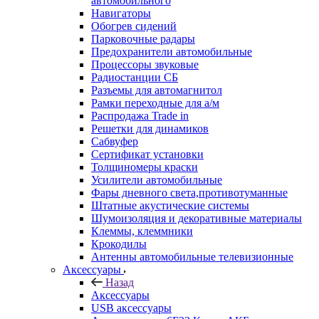
автомобильного
Навигаторы
Обогрев сидений
Парковочные радары
Предохранители автомобильные
Процессоры звуковые
Радиостанции СБ
Разъемы для автомагнитол
Рамки переходные для а/м
Распродажа Trade in
Решетки для динамиков
Сабвуфер
Сертификат установки
Толщиномеры краски
Усилители автомобильные
Фары дневного света,противотуманные
Штатные акустические системы
Шумоизоляция и декоративные материалы
Клеммы, клеммники
Крокодилы
Антенны автомобильные телевизионные
Аксессуары
Назад
Аксессуары
USB аксессуары