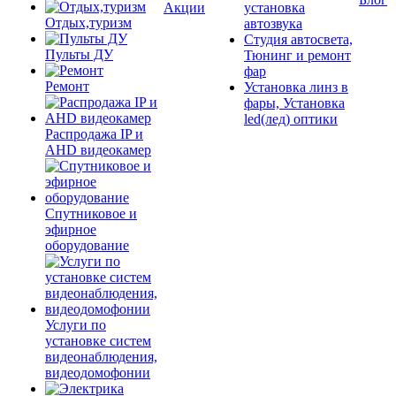
Акции
установка
Отдых,туризм
автозвука
Студия автосвета,
Пульты ДУ
Тюнинг и ремонт
фар
Ремонт
Установка линз в
фары, Установка
led(лед) оптики
Распродажа IP и
AHD видеокамер
Спутниковое и
эфирное
оборудование
Услуги по
установке систем
видеонаблюдения,
видеодомофонии