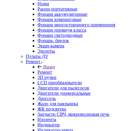
Ножи
Рации портативные
Фонари аккумуляторные
Фонари кемпинговые
Фонари многостороннего применения
Фонари премиум класса
Фонари светодиодные
Фонарь- брелок
Экшн-камера
Эхолоты
Пульты ДУ
Ремонт
Назад
Ремонт
3D ручки
LCD преобразователи
Двигатели для пылесосов
Двигатели универсальные
Дроссель
Жало для паяльника
ЖК подсветка
Запчасти СВЧ, микроволновая печь
Изолента
Индикатор
Индикатор-лампа