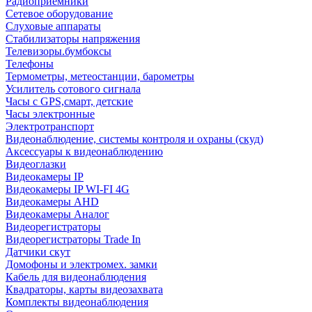
Радиоприемники
Сетевое оборудование
Слуховые аппараты
Стабилизаторы напряжения
Телевизоры.бумбоксы
Телефоны
Термометры, метеостанции, барометры
Усилитель сотового сигнала
Часы с GPS,смарт, детские
Часы электронные
Электротранспорт
Видеонаблюдение, системы контроля и охраны (скуд)
Аксессуары к видеонаблюдению
Видеоглазки
Видеокамеры IP
Видеокамеры IP WI-FI 4G
Видеокамеры AHD
Видеокамеры Аналог
Видеорегистраторы
Видеорегистраторы Trade In
Датчики скут
Домофоны и электромех. замки
Кабель для видеонаблюдения
Квадраторы, карты видеозахвата
Комплекты видеонаблюдения