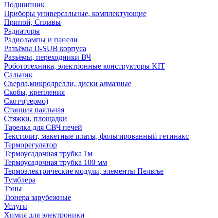
Подшипник
Приборы универсальные, комплектующие
Припой, Сплавы
Радиаторы
Радиолампы и панели
Разъёмы D-SUB корпуса
Разъёмы, переходники ВЧ
Робототехника, электронные конструкторы KIT
Сальник
Сверла,микродрелли, диски алмазные
Скобы, крепления
Скотч(термо)
Станция паяльная
Стяжки, площадки
Тарелка для СВЧ печей
Текстолит, макетные платы, фольгированный гетинакс
Терморегулятор
Термоусадочная трубка 1м
Термоусадочная трубка 100 мм
Термоэлектрические модули, элементы Пельтье
Тумблера
Тэны
Тюнера зарубежные
Услуги
Химия для электроники