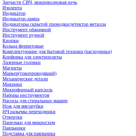
Запчасти СВЧ, микроволновая печь
Изолента
Индикатор
Индикатор-лампа
Индикаторы скрытой проводки/детектор металла
Инструмент обжимной
Инструмент ручной
Кнопки
Кольца ферритовые
Комплектующие для бытовой техники (расходники)
Конфорка для электроплиты
Лазерные головки
Магниты
Маркер(токопроводящий)
Механические детали
Микрики
Микрофонный капсюль
Наборы инструментов
Насосы для стиральных машин
Нож для мясорубки
НЧ разьемы переходники
Отвертки
Панельки для микросхем
Паяльники
Подставка для паяльника