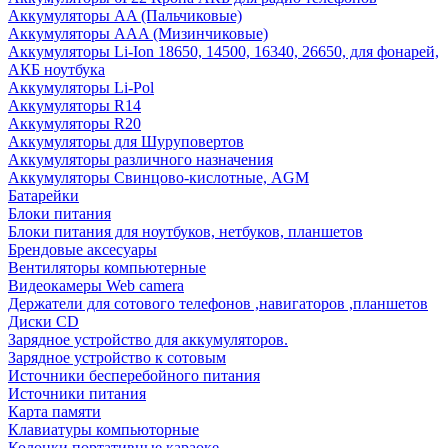
Аккумуляторы AA (Пальчиковые)
Аккумуляторы AAA (Мизинчиковые)
Аккумуляторы Li-Ion 18650, 14500, 16340, 26650, для фонарей,
АКБ ноутбука
Аккумуляторы Li-Pol
Аккумуляторы R14
Аккумуляторы R20
Аккумуляторы для Шуруповертов
Аккумуляторы различного назначения
Аккумуляторы Свинцово-кислотные, AGM
Батарейки
Блоки питания
Блоки питания для ноутбуков, нетбуков, планшетов
Брендовые аксесуары
Вентиляторы компьютерные
Видеокамеры Web camera
Держатели для сотового телефонов ,навигаторов ,планшетов
Диски CD
Зарядное устройство для аккумуляторов.
Зарядное устройство к сотовым
Источники бесперебойного питания
Источники питания
Карта памяти
Клавиатуры компьюторные
Колонки портативные караоке