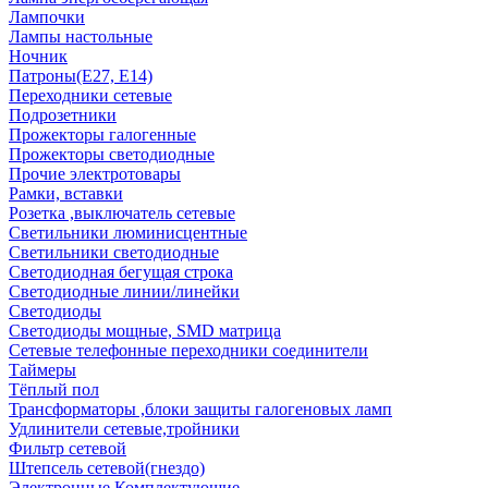
Лампочки
Лампы настольные
Ночник
Патроны(Е27, Е14)
Переходники сетевые
Подрозетники
Прожекторы галогенные
Прожекторы светодиодные
Прочие электротовары
Рамки, вставки
Розетка ,выключатель сетевые
Светильники люминисцентные
Светильники светодиодные
Светодиодная бегущая строка
Светодиодные линии/линейки
Светодиоды
Светодиоды мощные, SMD матрица
Сетевые телефонные переходники соединители
Таймеры
Тёплый пол
Трансформаторы ,блоки защиты галогеновых ламп
Удлинители сетевые,тройники
Фильтр сетевой
Штепсель сетевой(гнездо)
Электронные Комплектующие