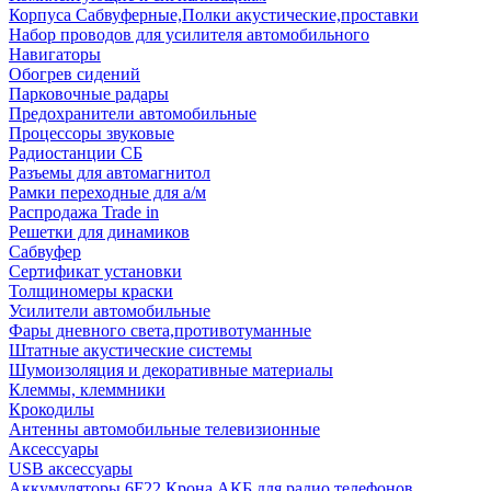
Корпуса Сабвуферные,Полки акустические,проставки
Набор проводов для усилителя автомобильного
Навигаторы
Обогрев сидений
Парковочные радары
Предохранители автомобильные
Процессоры звуковые
Радиостанции СБ
Разъемы для автомагнитол
Рамки переходные для а/м
Распродажа Trade in
Решетки для динамиков
Сабвуфер
Сертификат установки
Толщиномеры краски
Усилители автомобильные
Фары дневного света,противотуманные
Штатные акустические системы
Шумоизоляция и декоративные материалы
Клеммы, клеммники
Крокодилы
Антенны автомобильные телевизионные
Аксессуары
USB аксессуары
Аккумуляторы 6F22 Крона АКБ для радио телефонов