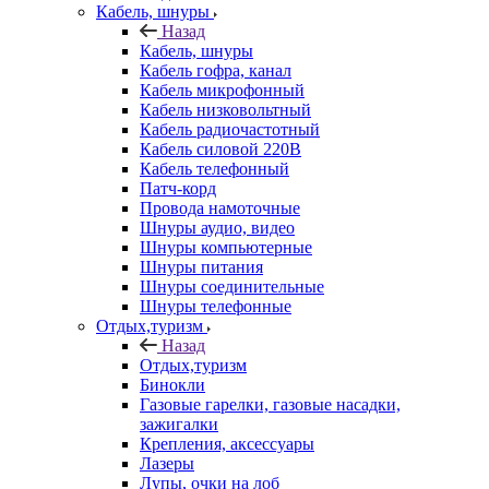
Кабель, шнуры
Назад
Кабель, шнуры
Кабель гофра, канал
Кабель микрофонный
Кабель низковольтный
Кабель радиочастотный
Кабель силовой 220В
Кабель телефонный
Патч-корд
Провода намоточные
Шнуры аудио, видео
Шнуры компьютерные
Шнуры питания
Шнуры соединительные
Шнуры телефонные
Отдых,туризм
Назад
Отдых,туризм
Бинокли
Газовые гарелки, газовые насадки,
зажигалки
Крепления, аксессуары
Лазеры
Лупы, очки на лоб