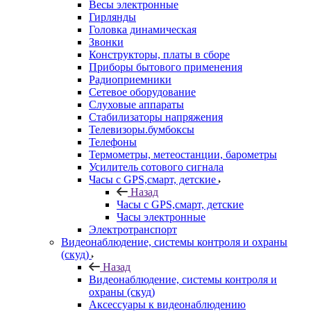
Весы электронные
Гирлянды
Головка динамическая
Звонки
Конструкторы, платы в сборе
Приборы бытового применения
Радиоприемники
Сетевое оборудование
Слуховые аппараты
Стабилизаторы напряжения
Телевизоры.бумбоксы
Телефоны
Термометры, метеостанции, барометры
Усилитель сотового сигнала
Часы с GPS,смарт, детские
Назад
Часы с GPS,смарт, детские
Часы электронные
Электротранспорт
Видеонаблюдение, системы контроля и охраны
(скуд)
Назад
Видеонаблюдение, системы контроля и
охраны (скуд)
Аксессуары к видеонаблюдению