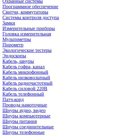
Охранные системы
Программное обеспечение
Свитчи, коммутаторы
Системы контроля доступа
Замки
Измерительные приборы
Головка измерительная
Мультиметры
Пирометр
Экологические тестеры
Эндоскопы
Кабель, шнуры
Кабель гофра, канал
Кабель микрофонный
Кабель низковольтный
Кабель радиочастотный
Кабель силовой 220В
Кабель телефонный
Патч-корд
Провода намоточные
Шнуры аудио, видео
Шнуры компьютерные
Шнуры питания
Шнуры соединительные
Шнуры телефонные