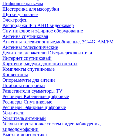
Цифровые разъемы
Шестеренка для мясорубки
Щетки угольные
Электрофен
Распродажа IP и AHD видеокамер
Спутниковое и эфирное оборудование
Антенна спутниковая
Антенны телевизионные,мобильные, 3G/4G, AM/FM
Антенны телескопические
Делители, держатели Diseq-переключатели
Интернет спутниковый
Карточки, модули дополнит.оплаты
Комплекты спутниковые
Конверторы
Опоры,мачты для антенн
Приборы настройки
Разветвители сумматоры TV
Ресиверы Кабельные цифровые
Ресиверы Спутниковые
Ресиверы Эфирные цифровые
Усилители
Усилитель антенный
Услуги по установке систем видеонаблюдения,
видеодомофонии
Выезд и диагностика