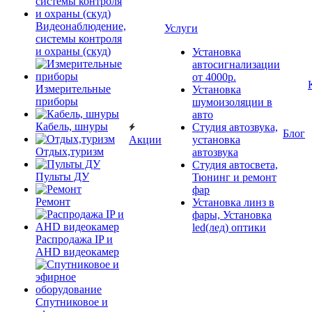
Видеонаблюдение,
Услуги
системы контроля
и охраны (скуд)
Установка
автосигнализации
от 4000р.
Измерительные
Установка
приборы
шумоизоляции в
авто
Кабель, шнуры
Студия автозвука,
Блог
Акции
установка
Отдых,туризм
автозвука
Студия автосвета,
Пульты ДУ
Тюнинг и ремонт
фар
Ремонт
Установка линз в
фары, Установка
led(лед) оптики
Распродажа IP и
AHD видеокамер
Спутниковое и