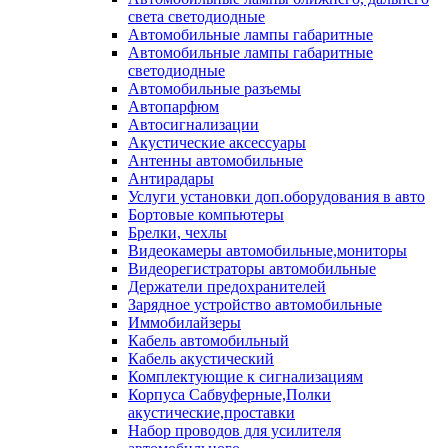
света светодиодные
Автомобильные лампы габаритные
Автомобильные лампы габаритные
светодиодные
Автомобильные разъемы
Автопарфюм
Автосигнализации
Акустические аксессуары
Антенны автомобильные
Антирадары
Услуги установки доп.оборудования в авто
Бортовые компьютеры
Брелки, чехлы
Видеокамеры автомобильные,мониторы
Видеорегистраторы автомобильные
Держатели предохранителей
Зарядное устройство автомобильные
Иммобилайзеры
Кабель автомобильный
Кабель акустический
Комплектующие к сигнализациям
Корпуса Сабвуферные,Полки
акустические,проставки
Набор проводов для усилителя