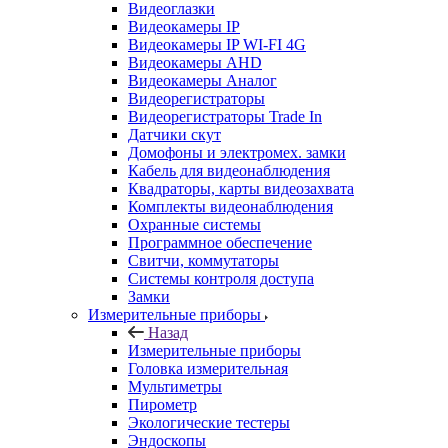
Видеоглазки
Видеокамеры IP
Видеокамеры IP WI-FI 4G
Видеокамеры AHD
Видеокамеры Аналог
Видеорегистраторы
Видеорегистраторы Trade In
Датчики скут
Домофоны и электромех. замки
Кабель для видеонаблюдения
Квадраторы, карты видеозахвата
Комплекты видеонаблюдения
Охранные системы
Программное обеспечение
Свитчи, коммутаторы
Системы контроля доступа
Замки
Измерительные приборы
Назад
Измерительные приборы
Головка измерительная
Мультиметры
Пирометр
Экологические тестеры
Эндоскопы