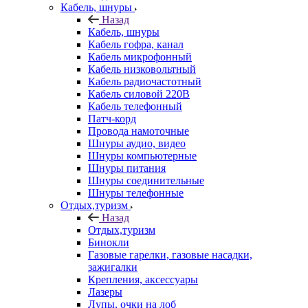
Кабель, шнуры
Назад
Кабель, шнуры
Кабель гофра, канал
Кабель микрофонный
Кабель низковольтный
Кабель радиочастотный
Кабель силовой 220В
Кабель телефонный
Патч-корд
Провода намоточные
Шнуры аудио, видео
Шнуры компьютерные
Шнуры питания
Шнуры соединительные
Шнуры телефонные
Отдых,туризм
Назад
Отдых,туризм
Бинокли
Газовые гарелки, газовые насадки,
зажигалки
Крепления, аксессуары
Лазеры
Лупы, очки на лоб