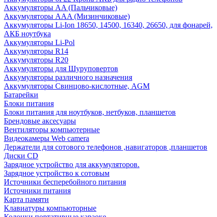
Аккумуляторы AA (Пальчиковые)
Аккумуляторы AAA (Мизинчиковые)
Аккумуляторы Li-Ion 18650, 14500, 16340, 26650, для фонарей,
АКБ ноутбука
Аккумуляторы Li-Pol
Аккумуляторы R14
Аккумуляторы R20
Аккумуляторы для Шуруповертов
Аккумуляторы различного назначения
Аккумуляторы Свинцово-кислотные, AGM
Батарейки
Блоки питания
Блоки питания для ноутбуков, нетбуков, планшетов
Брендовые аксесуары
Вентиляторы компьютерные
Видеокамеры Web camera
Держатели для сотового телефонов ,навигаторов ,планшетов
Диски CD
Зарядное устройство для аккумуляторов.
Зарядное устройство к сотовым
Источники бесперебойного питания
Источники питания
Карта памяти
Клавиатуры компьюторные
Колонки портативные караоке