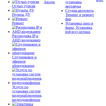
Акции
установка
Отдых,туризм
автозвука
Студия автосвета,
Пульты ДУ
Тюнинг и ремонт
фар
Ремонт
Установка линз в
фары, Установка
led(лед) оптики
Распродажа IP и
AHD видеокамер
Спутниковое и
эфирное
оборудование
Услуги по
установке систем
видеонаблюдения,
видеодомофонии