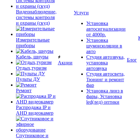
Видеонаблюдение,
Услуги
системы контроля
и охраны (скуд)
Установка
автосигнализации
от 4000р.
Измерительные
Установка
приборы
шумоизоляции в
авто
Кабель, шнуры
Студия автозвука,
Блог
Акции
установка
Отдых,туризм
автозвука
Студия автосвета,
Пульты ДУ
Тюнинг и ремонт
фар
Ремонт
Установка линз в
фары, Установка
led(лед) оптики
Распродажа IP и
AHD видеокамер
Спутниковое и