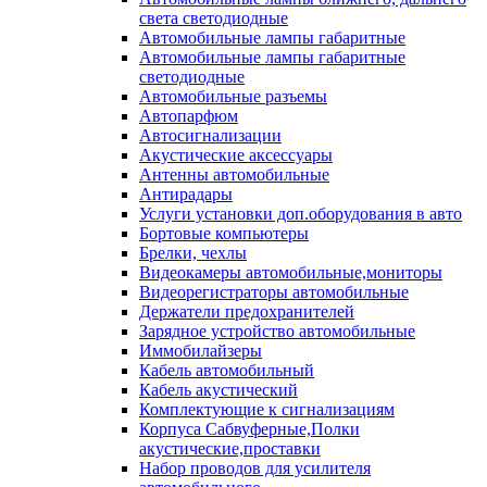
света светодиодные
Автомобильные лампы габаритные
Автомобильные лампы габаритные
светодиодные
Автомобильные разъемы
Автопарфюм
Автосигнализации
Акустические аксессуары
Антенны автомобильные
Антирадары
Услуги установки доп.оборудования в авто
Бортовые компьютеры
Брелки, чехлы
Видеокамеры автомобильные,мониторы
Видеорегистраторы автомобильные
Держатели предохранителей
Зарядное устройство автомобильные
Иммобилайзеры
Кабель автомобильный
Кабель акустический
Комплектующие к сигнализациям
Корпуса Сабвуферные,Полки
акустические,проставки
Набор проводов для усилителя