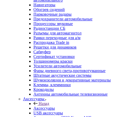
автомобильного
Навигаторы
Обогрев сидений
Парковочные радары
Предохранители автомобильные
Процессоры звуковые
Радиостанции СБ
Разъемы для автомагнитол
Рамки переходные для а/м
Распродажа Trade in
Решетки для динамиков
Сабвуфер
Сертификат установки
Толщиномеры краски
Усилители автомобильные
Фары дневного света,противотуманные
Штатные акустические системы
Шумоизоляция и декоративные материалы
Клеммы, клеммники
Крокодилы
Антенны автомобильные телевизионные
Аксессуары
Назад
Аксессуары
USB аксессуары