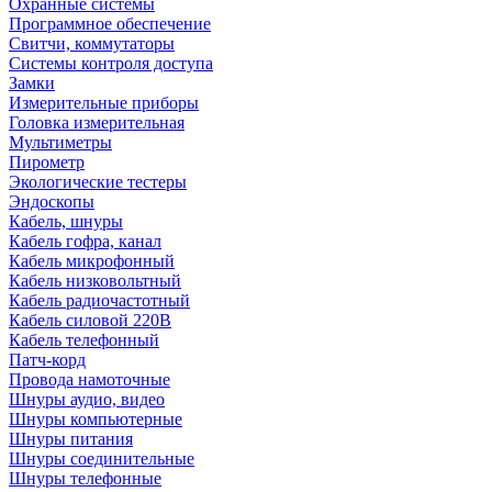
Охранные системы
Программное обеспечение
Свитчи, коммутаторы
Системы контроля доступа
Замки
Измерительные приборы
Головка измерительная
Мультиметры
Пирометр
Экологические тестеры
Эндоскопы
Кабель, шнуры
Кабель гофра, канал
Кабель микрофонный
Кабель низковольтный
Кабель радиочастотный
Кабель силовой 220В
Кабель телефонный
Патч-корд
Провода намоточные
Шнуры аудио, видео
Шнуры компьютерные
Шнуры питания
Шнуры соединительные
Шнуры телефонные