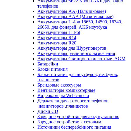
Аккумуляторы 6F22 Крона АКБ для радио
телефонов
Аккумуляторы AA (Пальчиковые)
Аккумуляторы AAA (Мизинчиковые)
Аккумуляторы Li-Ion 18650, 14500, 16340,
26650, для фонарей, АКБ ноутбука
Аккумуляторы Li-Pol
Аккумуляторы R14
Аккумуляторы R20
Аккумуляторы для Шуруповертов
Аккумуляторы различного назначения
Аккумуляторы Свинцово-кислотные, AGM
Батарейки
Блоки питания
Блоки питания для ноутбуков, нетбуков,
планшетов
Брендовые аксесуары
Вентиляторы компьютерные
Видеокамеры Web camera
Держатели для сотового телефонов
,навигаторов ,планшетов
Диски CD
Зарядное устройство для аккумуляторов.
Зарядное устройство к сотовым
Источники бесперебойного питания