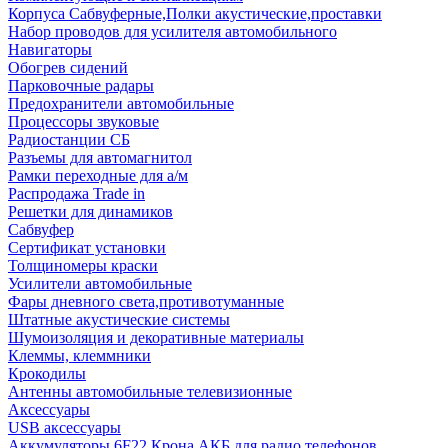
Корпуса Сабвуферные,Полки акустические,проставки
Набор проводов для усилителя автомобильного
Навигаторы
Обогрев сидений
Парковочные радары
Предохранители автомобильные
Процессоры звуковые
Радиостанции СБ
Разъемы для автомагнитол
Рамки переходные для а/м
Распродажа Trade in
Решетки для динамиков
Сабвуфер
Сертификат установки
Толщиномеры краски
Усилители автомобильные
Фары дневного света,противотуманные
Штатные акустические системы
Шумоизоляция и декоративные материалы
Клеммы, клеммники
Крокодилы
Антенны автомобильные телевизионные
Аксессуары
USB аксессуары
Аккумуляторы 6F22 Крона АКБ для радио телефонов