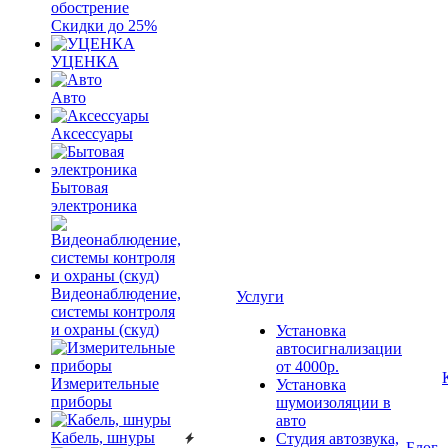
обострение
Скидки до 25%
УЦЕНКА
Авто
Аксессуары
Бытовая
электроника
Видеонаблюдение,
Услуги
системы контроля
и охраны (скуд)
Установка
автосигнализации
от 4000р.
Измерительные
Установка
приборы
шумоизоляции в
авто
Кабель, шнуры
Студия автозвука,
Блог