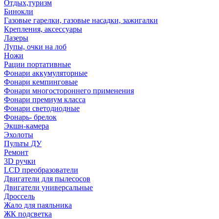
Отдых,туризм
Бинокли
Газовые гарелки, газовые насадки, зажигалки
Крепления, аксессуары
Лазеры
Лупы, очки на лоб
Ножи
Рации портативные
Фонари аккумуляторные
Фонари кемпинговые
Фонари многостороннего применения
Фонари премиум класса
Фонари светодиодные
Фонарь- брелок
Экшн-камера
Эхолоты
Пульты ДУ
Ремонт
3D ручки
LCD преобразователи
Двигатели для пылесосов
Двигатели универсальные
Дроссель
Жало для паяльника
ЖК подсветка