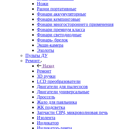
Ножи
Рации портативные
Фонари аккумуляторные
Фонари кемпинговые
Фонари многостороннего применения
Фонари премиум класса
Фонари светодиодные
Фонарь- брелок
Экшн-камера
Эхолоты
Пульты ДУ
Ремонт
Назад
Ремонт
3D ручки
LCD преобразователи
Двигатели для пылесосов
Двигатели универсальные
Дроссель
Жало для паяльника
ЖК подсветка
Запчасти СВЧ, микроволновая печь
Изолента
Индикатор
Индикатор-лампа