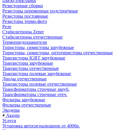
Пьезо-электрики
Резисторные сборки
Резисторы переменные подстроечные
Резисторы постоянные
Резисторы термо-фото
Реле
Стабилитроны Zener
Стабилитроны отечественные
Термопредохранители
Тиристоры, симисторы зарубежные
Тиристоры, симисторы, оптотиристоры отечественные
Транзисторы IGBT зарубежные
Транзисторы зарубежные
Транзисторы отечественные
Транзисторы полевые зарубежные
Диоды отечественные
Транзисторы полевые отечественные
Трансформаторы строчные заруб.
Трансформаторы строчные отеч.
Фильтры зарубежные
Фильтры отечественные
Экодеры
Акции
Услуги
Установка автосигнализации от 4000р.