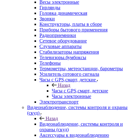
Весы электронные
Гирлянды
Головка динамическая
Звонки
Конструкторы, платы в сборе
Приборы бытового применения
Радиоприемники
Сетевое оборудование
Слуховые аппараты
Стабилизаторы напряжения
Телевизоры.бумбоксы
Телефоны
Термометры, метеостанции, барометры
Усилитель сотового сигнала
Часы с GPS,смарт, детские
Назад
Часы с GPS,смарт, детские
Часы электронные
Электротранспорт
Видеонаблюдение, системы контроля и охраны
(скуд)
Назад
Видеонаблюдение, системы контроля и
охраны (скуд)
Аксессуары к видеонаблюдению