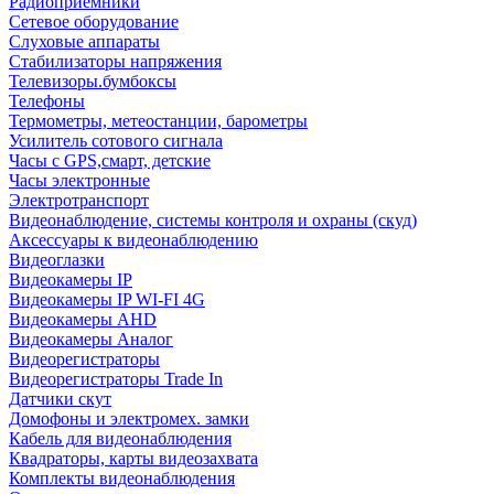
Радиоприемники
Сетевое оборудование
Слуховые аппараты
Стабилизаторы напряжения
Телевизоры.бумбоксы
Телефоны
Термометры, метеостанции, барометры
Усилитель сотового сигнала
Часы с GPS,смарт, детские
Часы электронные
Электротранспорт
Видеонаблюдение, системы контроля и охраны (скуд)
Аксессуары к видеонаблюдению
Видеоглазки
Видеокамеры IP
Видеокамеры IP WI-FI 4G
Видеокамеры AHD
Видеокамеры Аналог
Видеорегистраторы
Видеорегистраторы Trade In
Датчики скут
Домофоны и электромех. замки
Кабель для видеонаблюдения
Квадраторы, карты видеозахвата
Комплекты видеонаблюдения