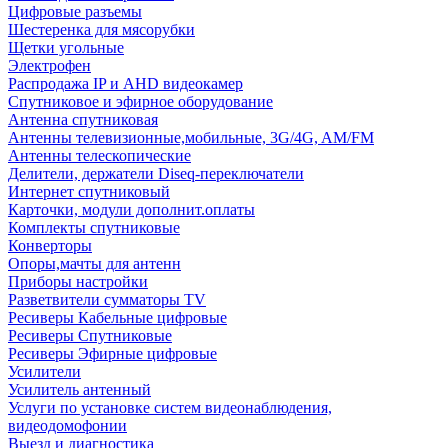
Цифровые разъемы
Шестеренка для мясорубки
Щетки угольные
Электрофен
Распродажа IP и AHD видеокамер
Спутниковое и эфирное оборудование
Антенна спутниковая
Антенны телевизионные,мобильные, 3G/4G, AM/FM
Антенны телескопические
Делители, держатели Diseq-переключатели
Интернет спутниковый
Карточки, модули дополнит.оплаты
Комплекты спутниковые
Конверторы
Опоры,мачты для антенн
Приборы настройки
Разветвители сумматоры TV
Ресиверы Кабельные цифровые
Ресиверы Спутниковые
Ресиверы Эфирные цифровые
Усилители
Усилитель антенный
Услуги по установке систем видеонаблюдения,
видеодомофонии
Выезд и диагностика