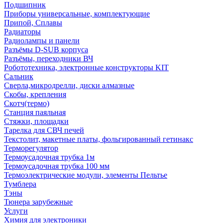
Подшипник
Приборы универсальные, комплектующие
Припой, Сплавы
Радиаторы
Радиолампы и панели
Разъёмы D-SUB корпуса
Разъёмы, переходники ВЧ
Робототехника, электронные конструкторы KIT
Сальник
Сверла,микродрелли, диски алмазные
Скобы, крепления
Скотч(термо)
Станция паяльная
Стяжки, площадки
Тарелка для СВЧ печей
Текстолит, макетные платы, фольгированный гетинакс
Терморегулятор
Термоусадочная трубка 1м
Термоусадочная трубка 100 мм
Термоэлектрические модули, элементы Пельтье
Тумблера
Тэны
Тюнера зарубежные
Услуги
Химия для электроники