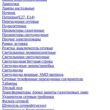
Лампочки
Лампы настольные
Ночник
Патроны(Е27, Е14)
Переходники сетевые
Подрозетники
Прожекторы галогенные
Прожекторы светодиодные
Прочие электротовары
Рамки, вставки
Розетка ,выключатель сетевые
Светильники люминисцентные
Светильники светодиодные
Светодиодная бегущая строка
Светодиодные линии/линейки
Светодиоды
Светодиоды мощные, SMD матрица
Сетевые телефонные переходники соединители
Таймеры
Тёплый пол
Трансформаторы ,блоки защиты галогеновых ламп
Удлинители сетевые,тройники
Фильтр сетевой
Штепсель сетевой(гнездо)
Электронные Комплектующие