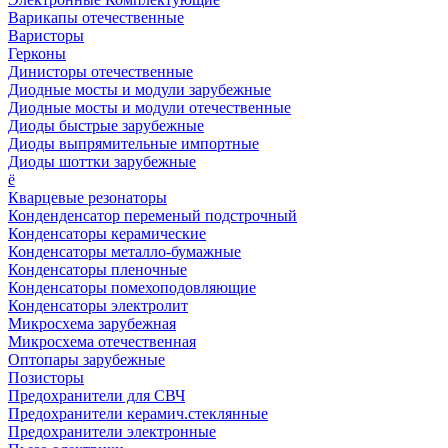
Варикапы отечественные
Варисторы
Герконы
Динисторы отечественные
Диодные мосты и модули зарубежные
Диодные мосты и модули отечественные
Диоды быстрые зарубежные
Диоды выпрямительные импортные
Диоды шоттки зарубежные
ё
Кварцевые резонаторы
Конденденсатор переменый подстрочный
Конденсаторы керамические
Конденсаторы металло-бумажные
Конденсаторы пленочные
Конденсаторы помехоподовляющие
Конденсаторы электролит
Микросхема зарубежная
Микросхема отечественная
Оптопары зарубежные
Позисторы
Предохранители для СВЧ
Предохранители керамич.стеклянные
Предохранители электронные