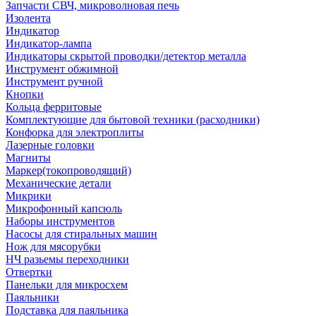
Запчасти СВЧ, микроволновая печь
Изолента
Индикатор
Индикатор-лампа
Индикаторы скрытой проводки/детектор металла
Инструмент обжимной
Инструмент ручной
Кнопки
Кольца ферритовые
Комплектующие для бытовой техники (расходники)
Конфорка для электроплиты
Лазерные головки
Магниты
Маркер(токопроводящий)
Механические детали
Микрики
Микрофонный капсюль
Наборы инструментов
Насосы для стиральных машин
Нож для мясорубки
НЧ разьемы переходники
Отвертки
Панельки для микросхем
Паяльники
Подставка для паяльника