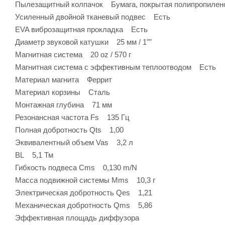
Пылезащитный колпачок Бумага, покрытая полипропилен
Усиленный двойной тканевый подвес Есть
EVA виброзащитная прокладка Есть
Диаметр звуковой катушки 25 мм / 1""
Магнитная система 20 oz / 570 г
Магнитная система с эффективным теплоотводом Есть
Материал магнита Феррит
Материал корзины Сталь
Монтажная глубина 71 мм
Резонансная частота Fs 135 Гц
Полная добротность Qts 1,00
Эквивалентный объем Vas 3,2 л
BL 5,1 Тм
Гибкость подвеса Cms 0,130 m/N
Масса подвижной системы Mms 10,3 г
Электрическая добротность Qes 1,21
Механическая добротность Qms 5,86
Эффективная площадь диффузора