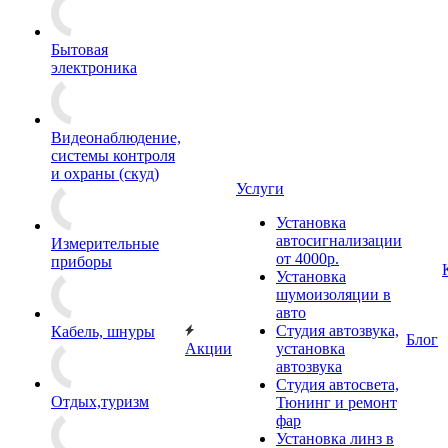
Бытовая
электроника
Видеонаблюдение,
системы контроля
и охраны (скуд)
Услуги
Установка
автосигнализации
Измерительные
от 4000р.
приборы
Установка
шумоизоляции в
авто
Студия автозвука,
Кабель, шнуры
Блог
Акции
установка
автозвука
Студия автосвета,
Отдых,туризм
Тюнинг и ремонт
фар
Установка линз в