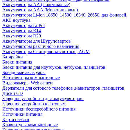
Аккумуляторы AA (Пальчиковые)
Аккумуляторы AAA (Мизинчиковые)
Аккумуляторы Li-Ion 18650, 14500, 16340, 26650, для фонарей,
АКБ ноутбука
Аккумуляторы Li-Pol
Аккумуляторы R14
Аккумуляторы R20
Аккумуляторы для Шуруповертов
Аккумуляторы различного назначения
Аккумуляторы Свинцово-кислотные, AGM
Батарейки
Блоки питания
Блоки питания для ноутбуков, нетбуков, планшетов
Брендовые аксесуары
Вентиляторы компьютерные
Видеокамеры Web camera
Держатели для сотового телефонов ,навигаторов ,планшетов
Диски CD
Зарядное устройство для аккумуляторов.
Зарядное устройство к сотовым
Источники бесперебойного питания
Источники питания
Карта памяти
Клавиатуры компьюторные
Колонки портативные караоке