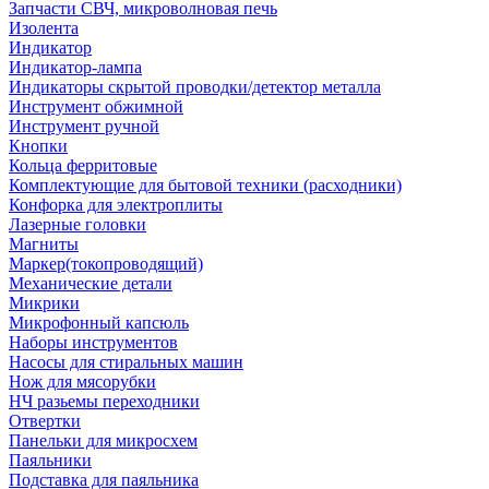
Запчасти СВЧ, микроволновая печь
Изолента
Индикатор
Индикатор-лампа
Индикаторы скрытой проводки/детектор металла
Инструмент обжимной
Инструмент ручной
Кнопки
Кольца ферритовые
Комплектующие для бытовой техники (расходники)
Конфорка для электроплиты
Лазерные головки
Магниты
Маркер(токопроводящий)
Механические детали
Микрики
Микрофонный капсюль
Наборы инструментов
Насосы для стиральных машин
Нож для мясорубки
НЧ разьемы переходники
Отвертки
Панельки для микросхем
Паяльники
Подставка для паяльника