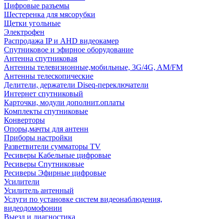
Цифровые разъемы
Шестеренка для мясорубки
Щетки угольные
Электрофен
Распродажа IP и AHD видеокамер
Спутниковое и эфирное оборудование
Антенна спутниковая
Антенны телевизионные,мобильные, 3G/4G, AM/FM
Антенны телескопические
Делители, держатели Diseq-переключатели
Интернет спутниковый
Карточки, модули дополнит.оплаты
Комплекты спутниковые
Конверторы
Опоры,мачты для антенн
Приборы настройки
Разветвители сумматоры TV
Ресиверы Кабельные цифровые
Ресиверы Спутниковые
Ресиверы Эфирные цифровые
Усилители
Усилитель антенный
Услуги по установке систем видеонаблюдения,
видеодомофонии
Выезд и диагностика