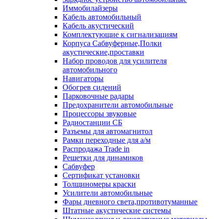
Иммобилайзеры
Кабель автомобильный
Кабель акустический
Комплектующие к сигнализациям
Корпуса Сабвуферные,Полки
акустические,проставки
Набор проводов для усилителя
автомобильного
Навигаторы
Обогрев сидений
Парковочные радары
Предохранители автомобильные
Процессоры звуковые
Радиостанции СБ
Разъемы для автомагнитол
Рамки переходные для а/м
Распродажа Trade in
Решетки для динамиков
Сабвуфер
Сертификат установки
Толщиномеры краски
Усилители автомобильные
Фары дневного света,противотуманные
Штатные акустические системы