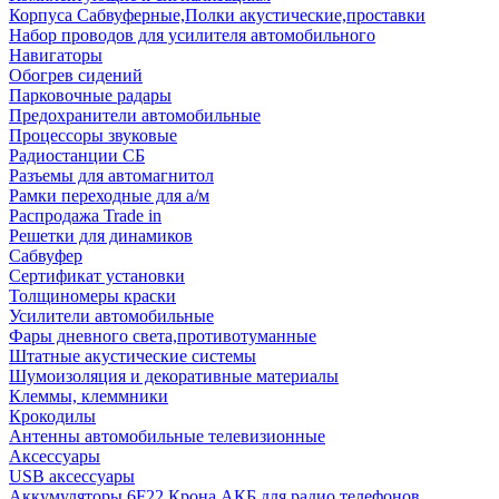
Корпуса Сабвуферные,Полки акустические,проставки
Набор проводов для усилителя автомобильного
Навигаторы
Обогрев сидений
Парковочные радары
Предохранители автомобильные
Процессоры звуковые
Радиостанции СБ
Разъемы для автомагнитол
Рамки переходные для а/м
Распродажа Trade in
Решетки для динамиков
Сабвуфер
Сертификат установки
Толщиномеры краски
Усилители автомобильные
Фары дневного света,противотуманные
Штатные акустические системы
Шумоизоляция и декоративные материалы
Клеммы, клеммники
Крокодилы
Антенны автомобильные телевизионные
Аксессуары
USB аксессуары
Аккумуляторы 6F22 Крона АКБ для радио телефонов