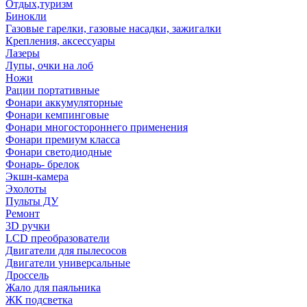
Отдых,туризм
Бинокли
Газовые гарелки, газовые насадки, зажигалки
Крепления, аксессуары
Лазеры
Лупы, очки на лоб
Ножи
Рации портативные
Фонари аккумуляторные
Фонари кемпинговые
Фонари многостороннего применения
Фонари премиум класса
Фонари светодиодные
Фонарь- брелок
Экшн-камера
Эхолоты
Пульты ДУ
Ремонт
3D ручки
LCD преобразователи
Двигатели для пылесосов
Двигатели универсальные
Дроссель
Жало для паяльника
ЖК подсветка