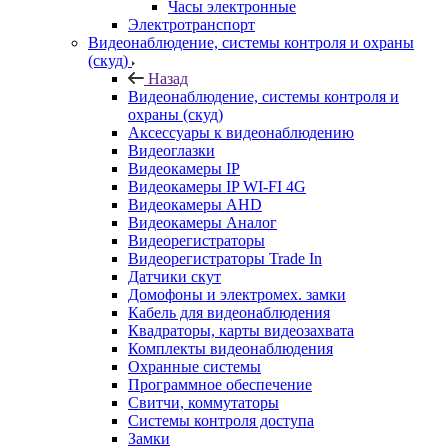
Часы электронные
Электротранспорт
Видеонаблюдение, системы контроля и охраны
(скуд)
Назад
Видеонаблюдение, системы контроля и
охраны (скуд)
Аксессуары к видеонаблюдению
Видеоглазки
Видеокамеры IP
Видеокамеры IP WI-FI 4G
Видеокамеры AHD
Видеокамеры Аналог
Видеорегистраторы
Видеорегистраторы Trade In
Датчики скут
Домофоны и электромех. замки
Кабель для видеонаблюдения
Квадраторы, карты видеозахвата
Комплекты видеонаблюдения
Охранные системы
Программное обеспечение
Свитчи, коммутаторы
Системы контроля доступа
Замки