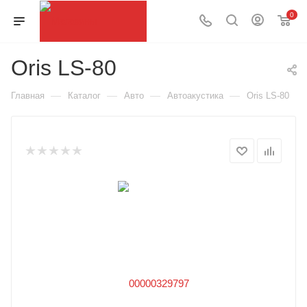
0
Oris LS-80
—
—
—
—
Главная
Каталог
Авто
Автоакустика
Oris LS-80