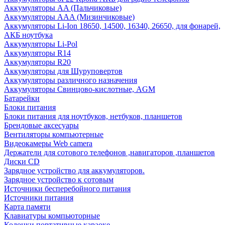
Аккумуляторы AA (Пальчиковые)
Аккумуляторы AAA (Мизинчиковые)
Аккумуляторы Li-Ion 18650, 14500, 16340, 26650, для фонарей,
АКБ ноутбука
Аккумуляторы Li-Pol
Аккумуляторы R14
Аккумуляторы R20
Аккумуляторы для Шуруповертов
Аккумуляторы различного назначения
Аккумуляторы Свинцово-кислотные, AGM
Батарейки
Блоки питания
Блоки питания для ноутбуков, нетбуков, планшетов
Брендовые аксесуары
Вентиляторы компьютерные
Видеокамеры Web camera
Держатели для сотового телефонов ,навигаторов ,планшетов
Диски CD
Зарядное устройство для аккумуляторов.
Зарядное устройство к сотовым
Источники бесперебойного питания
Источники питания
Карта памяти
Клавиатуры компьюторные
Колонки портативные караоке