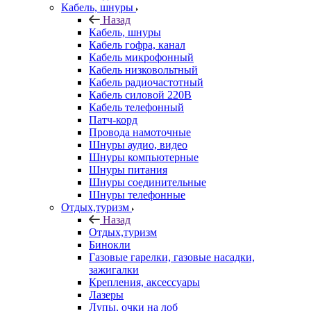
Кабель, шнуры
Назад
Кабель, шнуры
Кабель гофра, канал
Кабель микрофонный
Кабель низковольтный
Кабель радиочастотный
Кабель силовой 220В
Кабель телефонный
Патч-корд
Провода намоточные
Шнуры аудио, видео
Шнуры компьютерные
Шнуры питания
Шнуры соединительные
Шнуры телефонные
Отдых,туризм
Назад
Отдых,туризм
Бинокли
Газовые гарелки, газовые насадки,
зажигалки
Крепления, аксессуары
Лазеры
Лупы, очки на лоб