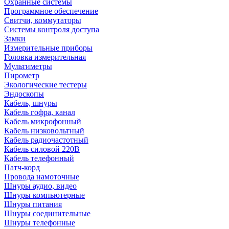
Охранные системы
Программное обеспечение
Свитчи, коммутаторы
Системы контроля доступа
Замки
Измерительные приборы
Головка измерительная
Мультиметры
Пирометр
Экологические тестеры
Эндоскопы
Кабель, шнуры
Кабель гофра, канал
Кабель микрофонный
Кабель низковольтный
Кабель радиочастотный
Кабель силовой 220В
Кабель телефонный
Патч-корд
Провода намоточные
Шнуры аудио, видео
Шнуры компьютерные
Шнуры питания
Шнуры соединительные
Шнуры телефонные