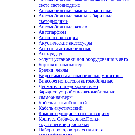
света светодиодные
Автомобильные лампы габаритные
Автомобильные лампы габаритные
светодиодные
Автомобильные разъемы
Автопарфюм
Автосигнализации
Акустические аксессуары
Антенны автомобильные
Антирадары
Услуги установки доп.оборудования в авто
Бортовые компьютеры
Брелки, чехлы
Видеокамеры автомобильные,мониторы
Видеорегистраторы автомобильные
Держатели предохранителей
Зарядное устройство автомобильные
Иммобилайзеры
Кабель автомобильный
Кабель акустический
Комплектующие к сигнализациям
Корпуса Сабвуферные,Полки
акустические,проставки
Набор проводов для усилителя