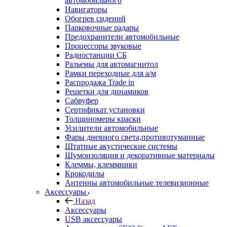
автомобильного
Навигаторы
Обогрев сидений
Парковочные радары
Предохранители автомобильные
Процессоры звуковые
Радиостанции СБ
Разъемы для автомагнитол
Рамки переходные для а/м
Распродажа Trade in
Решетки для динамиков
Сабвуфер
Сертификат установки
Толщиномеры краски
Усилители автомобильные
Фары дневного света,противотуманные
Штатные акустические системы
Шумоизоляция и декоративные материалы
Клеммы, клеммники
Крокодилы
Антенны автомобильные телевизионные
Аксессуары
Назад
Аксессуары
USB аксессуары