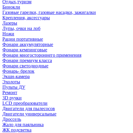
Отдых,туризм
Бинокли
Газовые гарелки, газовые насадки, зажигалки
Крепления, аксессуары
Лазеры
Лупы, очки на лоб
Ножи
Рации портативные
Фонари аккумуляторные
Фонари кемпинговые
Фонари многостороннего применения
Фонари премиум класса
Фонари светодиодные
Фонарь- брелок
Экшн-камера
Эхолоты
Пульты ДУ
Ремонт
3D ручки
LCD преобразователи
Двигатели для пылесосов
Двигатели универсальные
Дроссель
Жало для паяльника
ЖК подсветка