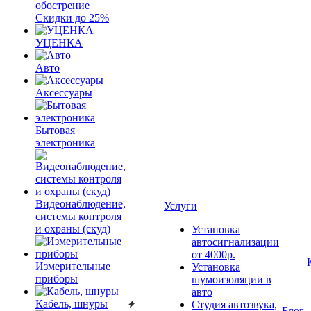
обострение
Скидки до 25%
УЦЕНКА
Авто
Аксессуары
Бытовая
электроника
Видеонаблюдение,
Услуги
системы контроля
и охраны (скуд)
Установка
автосигнализации
от 4000р.
Измерительные
Установка
приборы
шумоизоляции в
авто
Кабель, шнуры
Студия автозвука,
Блог