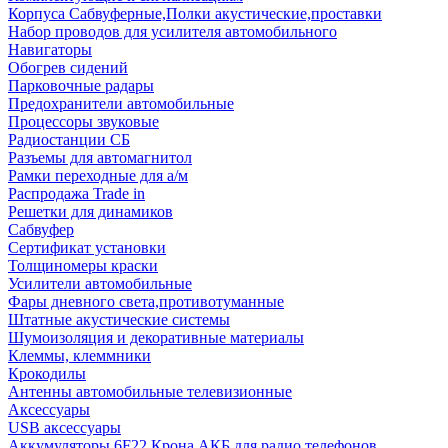
Корпуса Сабвуферные,Полки акустические,проставки
Набор проводов для усилителя автомобильного
Навигаторы
Обогрев сидений
Парковочные радары
Предохранители автомобильные
Процессоры звуковые
Радиостанции СБ
Разъемы для автомагнитол
Рамки переходные для а/м
Распродажа Trade in
Решетки для динамиков
Сабвуфер
Сертификат установки
Толщиномеры краски
Усилители автомобильные
Фары дневного света,противотуманные
Штатные акустические системы
Шумоизоляция и декоративные материалы
Клеммы, клеммники
Крокодилы
Антенны автомобильные телевизионные
Аксессуары
USB аксессуары
Аккумуляторы 6F22 Крона АКБ для радио телефонов