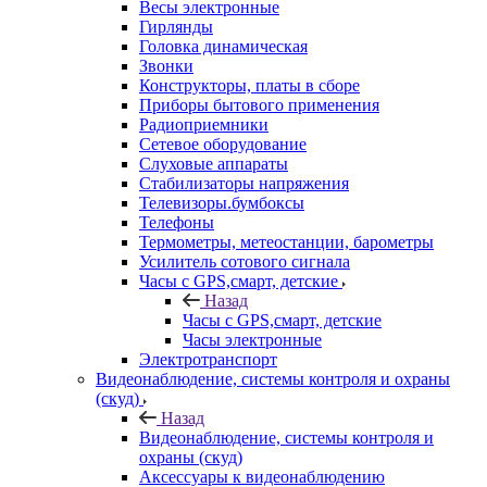
Весы электронные
Гирлянды
Головка динамическая
Звонки
Конструкторы, платы в сборе
Приборы бытового применения
Радиоприемники
Сетевое оборудование
Слуховые аппараты
Стабилизаторы напряжения
Телевизоры.бумбоксы
Телефоны
Термометры, метеостанции, барометры
Усилитель сотового сигнала
Часы с GPS,смарт, детские
Назад
Часы с GPS,смарт, детские
Часы электронные
Электротранспорт
Видеонаблюдение, системы контроля и охраны
(скуд)
Назад
Видеонаблюдение, системы контроля и
охраны (скуд)
Аксессуары к видеонаблюдению