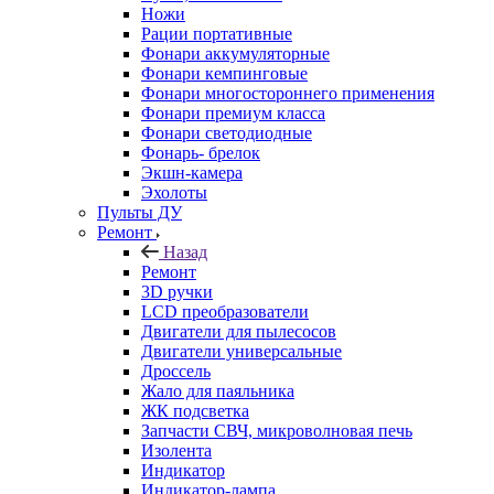
Ножи
Рации портативные
Фонари аккумуляторные
Фонари кемпинговые
Фонари многостороннего применения
Фонари премиум класса
Фонари светодиодные
Фонарь- брелок
Экшн-камера
Эхолоты
Пульты ДУ
Ремонт
Назад
Ремонт
3D ручки
LCD преобразователи
Двигатели для пылесосов
Двигатели универсальные
Дроссель
Жало для паяльника
ЖК подсветка
Запчасти СВЧ, микроволновая печь
Изолента
Индикатор
Индикатор-лампа