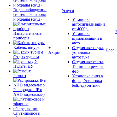
Видеонаблюдение,
Услуги
системы контроля
и охраны (скуд)
Установка
автосигнализации
от 4000р.
Измерительные
Установка
приборы
шумоизоляции в
авто
Кабель, шнуры
Студия автозвука,
Блог
Акции
установка
Отдых,туризм
автозвука
Студия автосвета,
Пульты ДУ
Тюнинг и ремонт
фар
Ремонт
Установка линз в
фары, Установка
led(лед) оптики
Распродажа IP и
AHD видеокамер
Спутниковое и