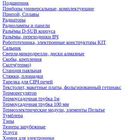
Подшипник
Приборы универсальные, комплектующие
Припой, Сплавы
Радиаторы
Радиолампы и панели
Разъёмы D-SUB корпуса
Разъёмы, переходники ВЧ
Робототехника, электронные конструкторы KIT
Сальник
Сверла,микродрелли, диски алмазные
Скобы, крепления
Скотч(термо)
Станция паяльная
Стяжки, площадки
Тарелка для СВЧ печей
Текстолит, макетные платы, фольгированный гетинакс
Терморегулятор
Термоусадочная трубка 1м
Термоусадочная трубка 100 мм
Термоэлектрические модули, элементы Пельтье
Тумблера
Тэны
Тюнера зарубежные
Услуги
Химия для электроники