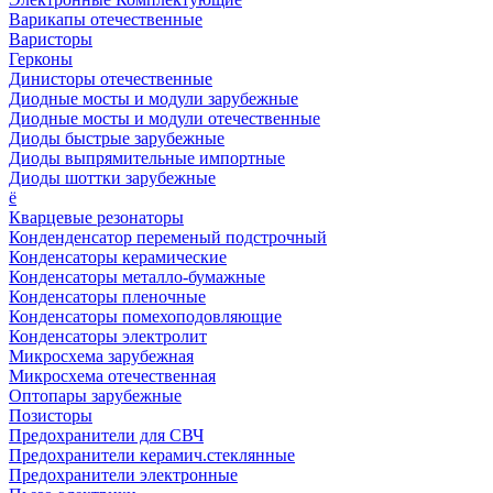
Варикапы отечественные
Варисторы
Герконы
Динисторы отечественные
Диодные мосты и модули зарубежные
Диодные мосты и модули отечественные
Диоды быстрые зарубежные
Диоды выпрямительные импортные
Диоды шоттки зарубежные
ё
Кварцевые резонаторы
Конденденсатор переменый подстрочный
Конденсаторы керамические
Конденсаторы металло-бумажные
Конденсаторы пленочные
Конденсаторы помехоподовляющие
Конденсаторы электролит
Микросхема зарубежная
Микросхема отечественная
Оптопары зарубежные
Позисторы
Предохранители для СВЧ
Предохранители керамич.стеклянные
Предохранители электронные