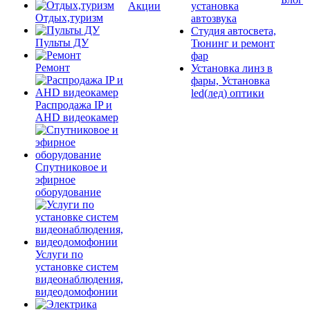
Акции
установка
Отдых,туризм
автозвука
Студия автосвета,
Пульты ДУ
Тюнинг и ремонт
фар
Ремонт
Установка линз в
фары, Установка
led(лед) оптики
Распродажа IP и
AHD видеокамер
Спутниковое и
эфирное
оборудование
Услуги по
установке систем
видеонаблюдения,
видеодомофонии