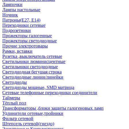
Лампочки
Лампы настольные
Ночник
Патроны(Е27, Е14)
Переходники сетевые
Подрозетники
Прожекторы галогенные
Прожекторы светодиодные
Прочие электротовары
Рамки, вставки
Розетка ,выключатель сетевые
Светильники люминисцентные
Светильники светодиодные
Светодиодная бегущая строка
Светодиодные линии/линейки
Светодиоды
Светодиоды мощные, SMD матрица
Сетевые телефонные переходники соединители
Таймеры
Тёплый пол
Трансформаторы ,блоки защиты галогеновых ламп
Удлинители сетевые,тройники
Фильтр сетевой
Штепсель сетевой(гнездо)
Электронные Комплектующие