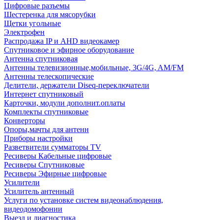
Цифровые разъемы
Шестеренка для мясорубки
Щетки угольные
Электрофен
Распродажа IP и AHD видеокамер
Спутниковое и эфирное оборудование
Антенна спутниковая
Антенны телевизионные,мобильные, 3G/4G, AM/FM
Антенны телескопические
Делители, держатели Diseq-переключатели
Интернет спутниковый
Карточки, модули дополнит.оплаты
Комплекты спутниковые
Конверторы
Опоры,мачты для антенн
Приборы настройки
Разветвители сумматоры TV
Ресиверы Кабельные цифровые
Ресиверы Спутниковые
Ресиверы Эфирные цифровые
Усилители
Усилитель антенный
Услуги по установке систем видеонаблюдения,
видеодомофонии
Выезд и диагностика