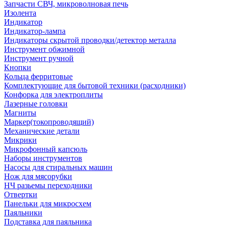
Запчасти СВЧ, микроволновая печь
Изолента
Индикатор
Индикатор-лампа
Индикаторы скрытой проводки/детектор металла
Инструмент обжимной
Инструмент ручной
Кнопки
Кольца ферритовые
Комплектующие для бытовой техники (расходники)
Конфорка для электроплиты
Лазерные головки
Магниты
Маркер(токопроводящий)
Механические детали
Микрики
Микрофонный капсюль
Наборы инструментов
Насосы для стиральных машин
Нож для мясорубки
НЧ разьемы переходники
Отвертки
Панельки для микросхем
Паяльники
Подставка для паяльника