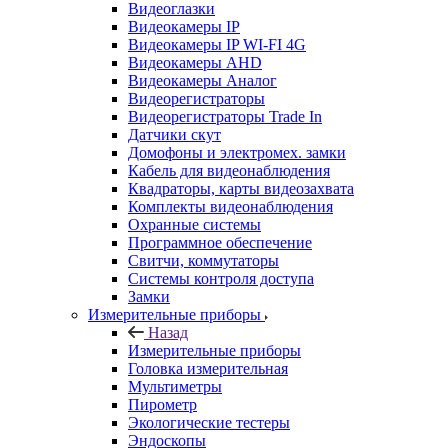
Видеоглазки
Видеокамеры IP
Видеокамеры IP WI-FI 4G
Видеокамеры AHD
Видеокамеры Аналог
Видеорегистраторы
Видеорегистраторы Trade In
Датчики скут
Домофоны и электромех. замки
Кабель для видеонаблюдения
Квадраторы, карты видеозахвата
Комплекты видеонаблюдения
Охранные системы
Программное обеспечение
Свитчи, коммутаторы
Системы контроля доступа
Замки
Измерительные приборы
Назад
Измерительные приборы
Головка измерительная
Мультиметры
Пирометр
Экологические тестеры
Эндоскопы