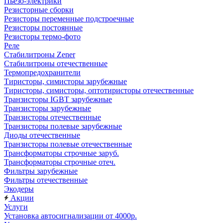
Пьезо-электрики
Резисторные сборки
Резисторы переменные подстроечные
Резисторы постоянные
Резисторы термо-фото
Реле
Стабилитроны Zener
Стабилитроны отечественные
Термопредохранители
Тиристоры, симисторы зарубежные
Тиристоры, симисторы, оптотиристоры отечественные
Транзисторы IGBT зарубежные
Транзисторы зарубежные
Транзисторы отечественные
Транзисторы полевые зарубежные
Диоды отечественные
Транзисторы полевые отечественные
Трансформаторы строчные заруб.
Трансформаторы строчные отеч.
Фильтры зарубежные
Фильтры отечественные
Экодеры
Акции
Услуги
Установка автосигнализации от 4000р.