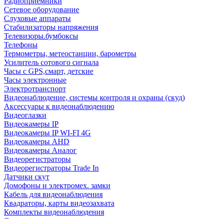
Радиоприемники
Сетевое оборудование
Слуховые аппараты
Стабилизаторы напряжения
Телевизоры.бумбоксы
Телефоны
Термометры, метеостанции, барометры
Усилитель сотового сигнала
Часы с GPS,смарт, детские
Часы электронные
Электротранспорт
Видеонаблюдение, системы контроля и охраны (скуд)
Аксессуары к видеонаблюдению
Видеоглазки
Видеокамеры IP
Видеокамеры IP WI-FI 4G
Видеокамеры AHD
Видеокамеры Аналог
Видеорегистраторы
Видеорегистраторы Trade In
Датчики скут
Домофоны и электромех. замки
Кабель для видеонаблюдения
Квадраторы, карты видеозахвата
Комплекты видеонаблюдения