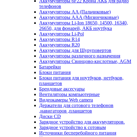
Аккумуляторы 6F22 Крона АКБ для радио
телефонов
Аккумуляторы AA (Пальчиковые)
Аккумуляторы AAA (Мизинчиковые)
Аккумуляторы Li-Ion 18650, 14500, 16340,
26650, для фонарей, АКБ ноутбука
Аккумуляторы Li-Pol
Аккумуляторы R14
Аккумуляторы R20
Аккумуляторы для Шуруповертов
Аккумуляторы различного назначения
Аккумуляторы Свинцово-кислотные, AGM
Батарейки
Блоки питания
Блоки питания для ноутбуков, нетбуков,
планшетов
Брендовые аксесуары
Вентиляторы компьютерные
Видеокамеры Web camera
Держатели для сотового телефонов
,навигаторов ,планшетов
Диски CD
Зарядное устройство для аккумуляторов.
Зарядное устройство к сотовым
Источники бесперебойного питания