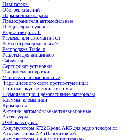
Навигаторы
Обогрев сидений
Парковочные радары
Предохранители автомобильные
Процессоры звуковые
Радиостанции СБ
Разъемы для автомагнитол
Рамки переходные для а/м
Распродажа Trade in
Решетки для динамиков
Сабвуфер
Сертификат установки
Толщиномеры краски
Усилители автомобильные
Фары дневного света,противотуманные
Штатные акустические системы
Шумоизоляция и декоративные материалы
Клеммы, клеммники
Крокодилы
Антенны автомобильные телевизионные
Аксессуары
USB аксессуары
Аккумуляторы 6F22 Крона АКБ для радио телефонов
Аккумуляторы AA (Пальчиковые)
Аккумуляторы AAA (Мизинчиковые)