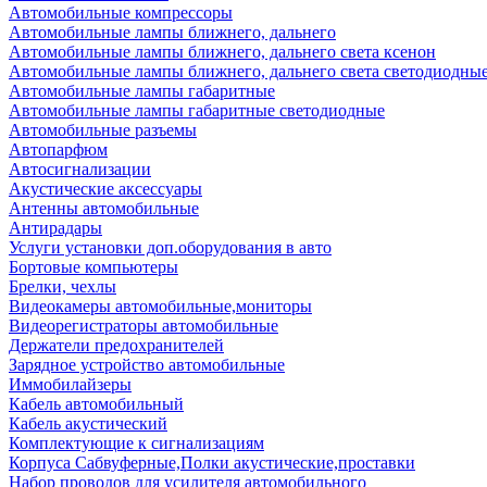
Автомобильные компрессоры
Автомобильные лампы ближнего, дальнего
Автомобильные лампы ближнего, дальнего света ксенон
Автомобильные лампы ближнего, дальнего света светодиодны
Автомобильные лампы габаритные
Автомобильные лампы габаритные светодиодные
Автомобильные разъемы
Автопарфюм
Автосигнализации
Акустические аксессуары
Антенны автомобильные
Антирадары
Услуги установки доп.оборудования в авто
Бортовые компьютеры
Брелки, чехлы
Видеокамеры автомобильные,мониторы
Видеорегистраторы автомобильные
Держатели предохранителей
Зарядное устройство автомобильные
Иммобилайзеры
Кабель автомобильный
Кабель акустический
Комплектующие к сигнализациям
Корпуса Сабвуферные,Полки акустические,проставки
Набор проводов для усилителя автомобильного