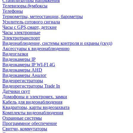
Стабилизаторы напряжения
Телевизоры.бумбоксы
Телефоны
Термометры, метеостанции, барометры
Усилитель сотового сигнала
Часы с GPS,смарт, детские
Часы электронные
Электротранспорт
Видеонаблюдение, системы контроля и охраны (скуд)
Аксессуары к видеонаблюдению
Видеоглазки
Видеокамеры IP
Видеокамеры IP WI-FI 4G
Видеокамеры AHD
Видеокамеры Аналог
Видеорегистраторы
Видеорегистраторы Trade In
Датчики скут
Домофоны и электромех. замки
Кабель для видеонаблюдения
Квадраторы, карты видеозахвата
Комплекты видеонаблюдения
Охранные системы
Программное обеспечение
Свитчи, коммутаторы