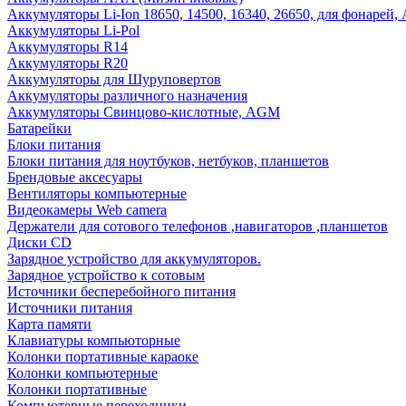
Аккумуляторы Li-Ion 18650, 14500, 16340, 26650, для фонарей,
Аккумуляторы Li-Pol
Аккумуляторы R14
Аккумуляторы R20
Аккумуляторы для Шуруповертов
Аккумуляторы различного назначения
Аккумуляторы Свинцово-кислотные, AGM
Батарейки
Блоки питания
Блоки питания для ноутбуков, нетбуков, планшетов
Брендовые аксесуары
Вентиляторы компьютерные
Видеокамеры Web camera
Держатели для сотового телефонов ,навигаторов ,планшетов
Диски CD
Зарядное устройство для аккумуляторов.
Зарядное устройство к сотовым
Источники бесперебойного питания
Источники питания
Карта памяти
Клавиатуры компьюторные
Колонки портативные караоке
Колонки компьютерные
Колонки портативные
Компьютерные переходники