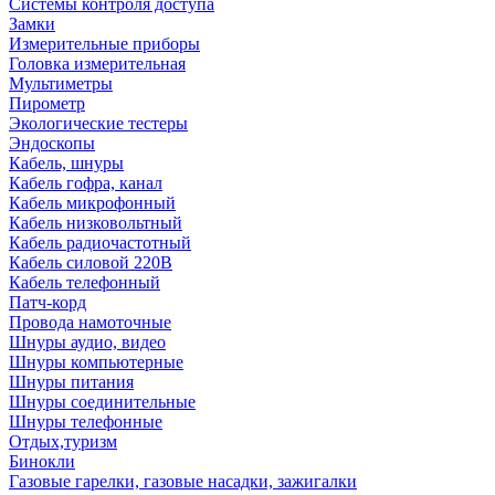
Системы контроля доступа
Замки
Измерительные приборы
Головка измерительная
Мультиметры
Пирометр
Экологические тестеры
Эндоскопы
Кабель, шнуры
Кабель гофра, канал
Кабель микрофонный
Кабель низковольтный
Кабель радиочастотный
Кабель силовой 220В
Кабель телефонный
Патч-корд
Провода намоточные
Шнуры аудио, видео
Шнуры компьютерные
Шнуры питания
Шнуры соединительные
Шнуры телефонные
Отдых,туризм
Бинокли
Газовые гарелки, газовые насадки, зажигалки