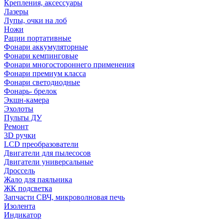
Крепления, аксессуары
Лазеры
Лупы, очки на лоб
Ножи
Рации портативные
Фонари аккумуляторные
Фонари кемпинговые
Фонари многостороннего применения
Фонари премиум класса
Фонари светодиодные
Фонарь- брелок
Экшн-камера
Эхолоты
Пульты ДУ
Ремонт
3D ручки
LCD преобразователи
Двигатели для пылесосов
Двигатели универсальные
Дроссель
Жало для паяльника
ЖК подсветка
Запчасти СВЧ, микроволновая печь
Изолента
Индикатор