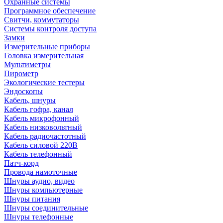
Охранные системы
Программное обеспечение
Свитчи, коммутаторы
Системы контроля доступа
Замки
Измерительные приборы
Головка измерительная
Мультиметры
Пирометр
Экологические тестеры
Эндоскопы
Кабель, шнуры
Кабель гофра, канал
Кабель микрофонный
Кабель низковольтный
Кабель радиочастотный
Кабель силовой 220В
Кабель телефонный
Патч-корд
Провода намоточные
Шнуры аудио, видео
Шнуры компьютерные
Шнуры питания
Шнуры соединительные
Шнуры телефонные