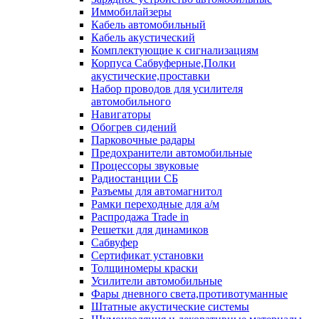
Иммобилайзеры
Кабель автомобильный
Кабель акустический
Комплектующие к сигнализациям
Корпуса Сабвуферные,Полки
акустические,проставки
Набор проводов для усилителя
автомобильного
Навигаторы
Обогрев сидений
Парковочные радары
Предохранители автомобильные
Процессоры звуковые
Радиостанции СБ
Разъемы для автомагнитол
Рамки переходные для а/м
Распродажа Trade in
Решетки для динамиков
Сабвуфер
Сертификат установки
Толщиномеры краски
Усилители автомобильные
Фары дневного света,противотуманные
Штатные акустические системы