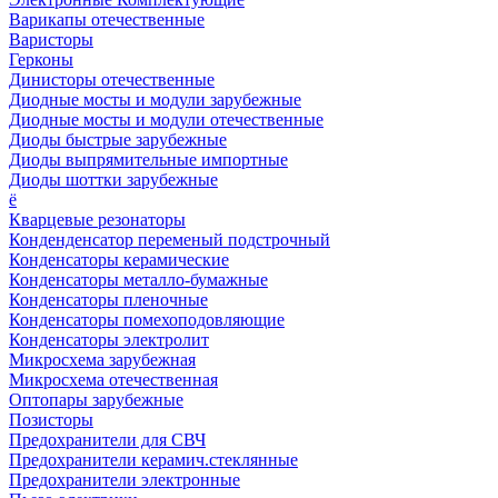
Варикапы отечественные
Варисторы
Герконы
Динисторы отечественные
Диодные мосты и модули зарубежные
Диодные мосты и модули отечественные
Диоды быстрые зарубежные
Диоды выпрямительные импортные
Диоды шоттки зарубежные
ё
Кварцевые резонаторы
Конденденсатор переменый подстрочный
Конденсаторы керамические
Конденсаторы металло-бумажные
Конденсаторы пленочные
Конденсаторы помехоподовляющие
Конденсаторы электролит
Микросхема зарубежная
Микросхема отечественная
Оптопары зарубежные
Позисторы
Предохранители для СВЧ
Предохранители керамич.стеклянные
Предохранители электронные