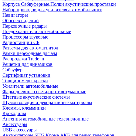
Корпуса Сабвуферные,Полки акустические,проставки
Набор проводов для усилителя автомобильного
Навигаторы
Обогрев сидений
Парковочные радары
Предохранители автомобильные
Процессоры звуковые
Радиостанции СБ
Разъемы для автомагнитол
Рамки переходные для а/м
Распродажа Trade in
Решетки для динамиков
Сабвуфер
Сертификат установки
Толщиномеры краски
Усилители автомобильные
Фары дневного света,противотуманные
Штатные акустические системы
Шумоизоляция и декоративные материалы
Клеммы, клеммники
Крокодилы
Антенны автомобильные телевизионные
Аксессуары
USB аксессуары
Аккумуляторы 6F22 Крона АКБ для радио телефонов