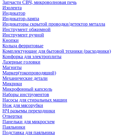
Запчасти СВЧ, микроволновая печь
Изолента
Индикатор
Индикатор-лампа
Индикаторы скрытой проводки/детектор металла
Инструмент обжимной
Инструмент ручной
Кнопки
Кольца ферритовые
Комплектующие для бытовой техники (расходники)
Конфорка для электроплиты
Лазерные головки
Магниты
Маркер(токопроводящий)
Механические детали
Микрики
Микрофонный капсюль
Наборы инструментов
Насосы для стиральных машин
Нож для мясорубки
НЧ разьемы переходники
Отвертки
Панельки для микросхем
Паяльники
Подставка для паяльника