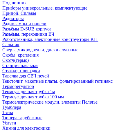
Подшипник
Приборы универсальные, комплектующие
Припой, Сплавы
Радиаторы
Радиолампы и панели
Разъёмы D-SUB корпуса
Разъёмы, переходники ВЧ
Робототехника, электронные конструкторы KIT
Сальник
Сверла,микродрелли, диски алмазные
Скобы, крепления
Скотч(термо)
Станция паяльная
Стяжки, площадки
Тарелка для СВЧ печей
Текстолит, макетные платы, фольгированный гетинакс
Терморегулятор
Термоусадочная трубка 1м
Термоусадочная трубка 100 мм
Термоэлектрические модули, элементы Пельтье
Тумблера
Тэны
Тюнера зарубежные
Услуги
Химия для электроники