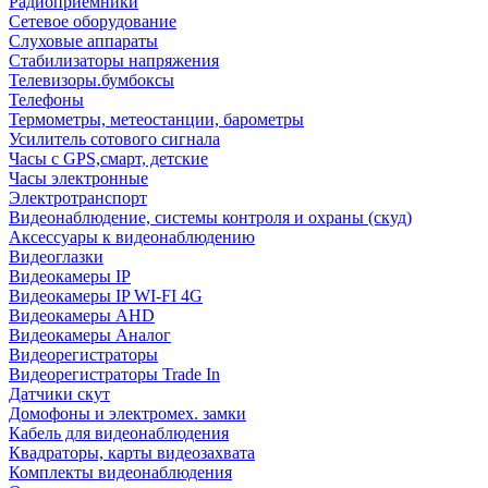
Радиоприемники
Сетевое оборудование
Слуховые аппараты
Стабилизаторы напряжения
Телевизоры.бумбоксы
Телефоны
Термометры, метеостанции, барометры
Усилитель сотового сигнала
Часы с GPS,смарт, детские
Часы электронные
Электротранспорт
Видеонаблюдение, системы контроля и охраны (скуд)
Аксессуары к видеонаблюдению
Видеоглазки
Видеокамеры IP
Видеокамеры IP WI-FI 4G
Видеокамеры AHD
Видеокамеры Аналог
Видеорегистраторы
Видеорегистраторы Trade In
Датчики скут
Домофоны и электромех. замки
Кабель для видеонаблюдения
Квадраторы, карты видеозахвата
Комплекты видеонаблюдения