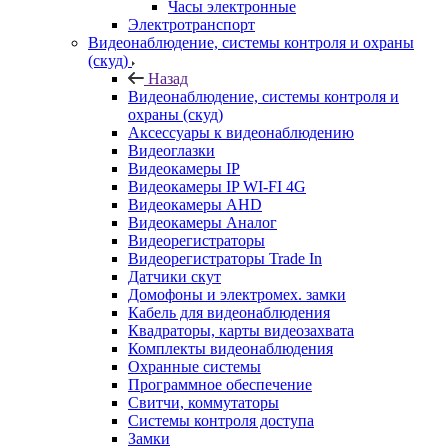
Часы электронные
Электротранспорт
Видеонаблюдение, системы контроля и охраны
(скуд)
Назад
Видеонаблюдение, системы контроля и
охраны (скуд)
Аксессуары к видеонаблюдению
Видеоглазки
Видеокамеры IP
Видеокамеры IP WI-FI 4G
Видеокамеры AHD
Видеокамеры Аналог
Видеорегистраторы
Видеорегистраторы Trade In
Датчики скут
Домофоны и электромех. замки
Кабель для видеонаблюдения
Квадраторы, карты видеозахвата
Комплекты видеонаблюдения
Охранные системы
Программное обеспечение
Свитчи, коммутаторы
Системы контроля доступа
Замки