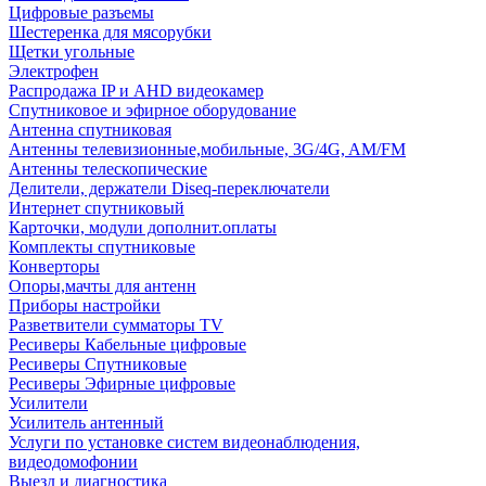
Цифровые разъемы
Шестеренка для мясорубки
Щетки угольные
Электрофен
Распродажа IP и AHD видеокамер
Спутниковое и эфирное оборудование
Антенна спутниковая
Антенны телевизионные,мобильные, 3G/4G, AM/FM
Антенны телескопические
Делители, держатели Diseq-переключатели
Интернет спутниковый
Карточки, модули дополнит.оплаты
Комплекты спутниковые
Конверторы
Опоры,мачты для антенн
Приборы настройки
Разветвители сумматоры TV
Ресиверы Кабельные цифровые
Ресиверы Спутниковые
Ресиверы Эфирные цифровые
Усилители
Усилитель антенный
Услуги по установке систем видеонаблюдения,
видеодомофонии
Выезд и диагностика