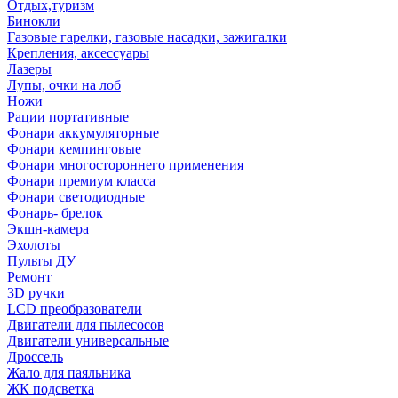
Отдых,туризм
Бинокли
Газовые гарелки, газовые насадки, зажигалки
Крепления, аксессуары
Лазеры
Лупы, очки на лоб
Ножи
Рации портативные
Фонари аккумуляторные
Фонари кемпинговые
Фонари многостороннего применения
Фонари премиум класса
Фонари светодиодные
Фонарь- брелок
Экшн-камера
Эхолоты
Пульты ДУ
Ремонт
3D ручки
LCD преобразователи
Двигатели для пылесосов
Двигатели универсальные
Дроссель
Жало для паяльника
ЖК подсветка