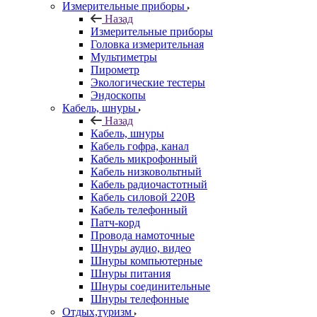
Измерительные приборы
Назад
Измерительные приборы
Головка измерительная
Мультиметры
Пирометр
Экологические тестеры
Эндоскопы
Кабель, шнуры
Назад
Кабель, шнуры
Кабель гофра, канал
Кабель микрофонный
Кабель низковольтный
Кабель радиочастотный
Кабель силовой 220В
Кабель телефонный
Патч-корд
Провода намоточные
Шнуры аудио, видео
Шнуры компьютерные
Шнуры питания
Шнуры соединительные
Шнуры телефонные
Отдых,туризм