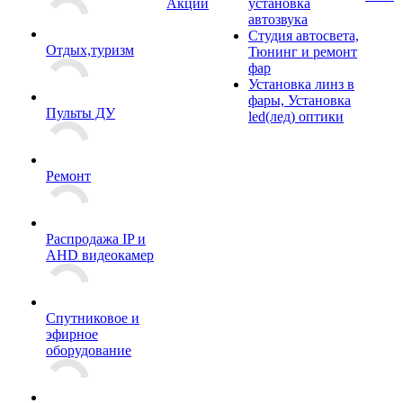
Акции
установка
автозвука
Студия автосвета,
Отдых,туризм
Тюнинг и ремонт
фар
Установка линз в
фары, Установка
Пульты ДУ
led(лед) оптики
Ремонт
Распродажа IP и
AHD видеокамер
Спутниковое и
эфирное
оборудование