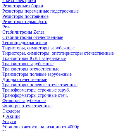
Пьезо-электрики
Резисторные сборки
Резисторы переменные подстроечные
Резисторы постоянные
Резисторы термо-фото
Реле
Стабилитроны Zener
Стабилитроны отечественные
Термопредохранители
Тиристоры, симисторы зарубежные
Тиристоры, симисторы, оптотиристоры отечественные
Транзисторы IGBT зарубежные
Транзисторы зарубежные
Транзисторы отечественные
Транзисторы полевые зарубежные
Диоды отечественные
Транзисторы полевые отечественные
Трансформаторы строчные заруб.
Трансформаторы строчные отеч.
Фильтры зарубежные
Фильтры отечественные
Экодеры
Акции
Услуги
Установка автосигнализации от 4000р.