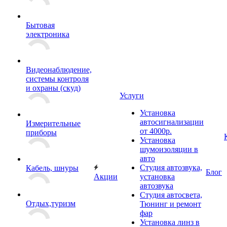
Бытовая
электроника
Видеонаблюдение,
системы контроля
и охраны (скуд)
Услуги
Установка
автосигнализации
Измерительные
от 4000р.
приборы
Установка
шумоизоляции в
авто
Студия автозвука,
Кабель, шнуры
Блог
Акции
установка
автозвука
Студия автосвета,
Отдых,туризм
Тюнинг и ремонт
фар
Установка линз в