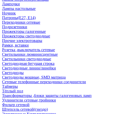
Лампочки
Лампы настольные
Ночник
Патроны(Е27, Е14)
Переходники сетевые
Подрозетники
Прожекторы галогенные
Прожекторы светодиодные
Прочие электротовары
Рамки, вставки
Розетка ,выключатель сетевые
Светильники люминисцентные
Светильники светодиодные
Светодиодная бегущая строка
Светодиодные линии/линейки
Светодиоды
Светодиоды мощные, SMD матрица
Сетевые телефонные переходники соединители
Таймеры
Тёплый пол
Трансформаторы ,блоки защиты галогеновых ламп
Удлинители сетевые,тройники
Фильтр сетевой
Штепсель сетевой(гнездо)
Электронные Комплектующие