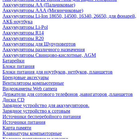
Аккумуляторы AA (Пальчиковые)
Аккумуляторы AAA (Мизинчиковые)
Аккумуляторы Li-Ion 18650, 14500, 16340, 26650, для фонарей,
АКБ ноутбука
Аккумуляторы Li-Pol
Аккумуляторы R14
Аккумуляторы R20
Аккумуляторы для Шуруповертов
Аккумуляторы различного назначения
Аккумуляторы Свинцово-кислотные, AGM
Батарейки
Блоки питания
Блоки питания для ноутбуков, нетбуков, планшетов
Брендовые аксесуары
Вентиляторы компьютерные
Видеокамеры Web camera
Держатели для сотового телефонов ,навигаторов ,планшетов
Диски CD
Зарядное устройство для аккумуляторов.
Зарядное устройство к сотовым
Источники бесперебойного питания
Источники питания
Карта памяти
Клавиатуры компьюторные
Колонки портативные караоке