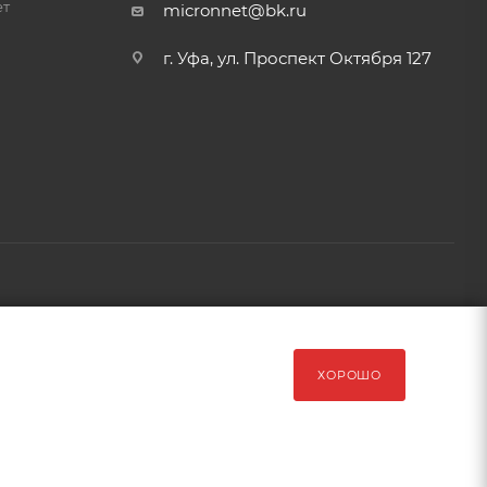
ет
micronnet@bk.ru
г. Уфа, ул. Проспект Октября 127
рава защищены Обращаем Ваше внимание на то, что данный
ХОРОШО