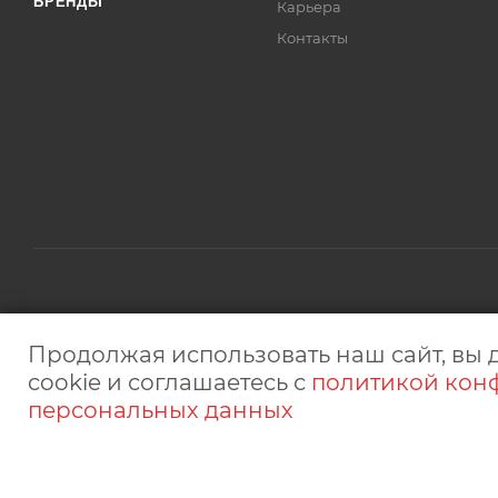
БРЕНДЫ
Карьера
Контакты
2026 © © "Микрон" сеть магазинов электроники. ИП Белоб
Продолжая использовать наш сайт, вы 
интернет-сайт носит исключительно информационный характ
cookie и соглашаетесь с
политикой кон
персональных данных