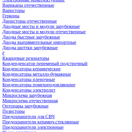
Варикапы отечественные
Варисторы
Герконы
Динисторы отечественные
Диодные мосты и модули зарубежные
Диодные мосты и модули отечественные
Диоды быстрые зарубежные
Диоды выпрямительные импортные
Диоды шоттки зарубежные
ё
Кварцевые резонаторы
Конденденсатор переменый подстрочный
Конденсаторы керамические
Конденсаторы металло-бумажные
Конденсаторы пленочные
Конденсаторы помехоподовляющие
Конденсаторы электролит
Микросхема зарубежная
Микросхема отечественная
Оптопары зарубежные
Позисторы
Предохранители для СВЧ
Предохранители керамич.стеклянные
Предохранители электронные