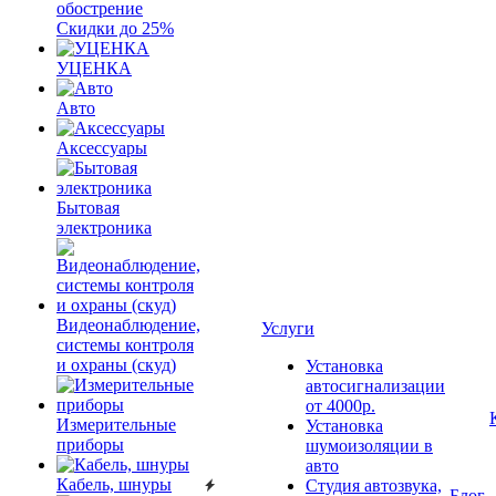
обострение
Скидки до 25%
УЦЕНКА
Авто
Аксессуары
Бытовая
электроника
Видеонаблюдение,
Услуги
системы контроля
и охраны (скуд)
Установка
автосигнализации
от 4000р.
Измерительные
Установка
приборы
шумоизоляции в
авто
Кабель, шнуры
Студия автозвука,
Блог