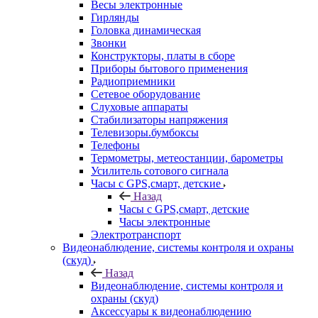
Весы электронные
Гирлянды
Головка динамическая
Звонки
Конструкторы, платы в сборе
Приборы бытового применения
Радиоприемники
Сетевое оборудование
Слуховые аппараты
Стабилизаторы напряжения
Телевизоры.бумбоксы
Телефоны
Термометры, метеостанции, барометры
Усилитель сотового сигнала
Часы с GPS,смарт, детские
Назад
Часы с GPS,смарт, детские
Часы электронные
Электротранспорт
Видеонаблюдение, системы контроля и охраны
(скуд)
Назад
Видеонаблюдение, системы контроля и
охраны (скуд)
Аксессуары к видеонаблюдению