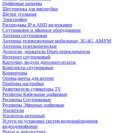
Цифровые разъемы
Шестеренка для мясорубки
Щетки угольные
Электрофен
Распродажа IP и AHD видеокамер
Спутниковое и эфирное оборудование
Антенна спутниковая
Антенны телевизионные,мобильные, 3G/4G, AM/FM
Антенны телескопические
Делители, держатели Diseq-переключатели
Интернет спутниковый
Карточки, модули дополнит.оплаты
Комплекты спутниковые
Конверторы
Опоры,мачты для антенн
Приборы настройки
Разветвители сумматоры TV
Ресиверы Кабельные цифровые
Ресиверы Спутниковые
Ресиверы Эфирные цифровые
Усилители
Усилитель антенный
Услуги по установке систем видеонаблюдения,
видеодомофонии
Выезд и диагностика