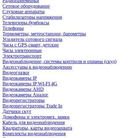
Радиоприемники
Сетевое оборудование
Слуховые аппараты
Стабилизаторы напряжения
Телевизоры.бумбоксы
Телефоны
Термометры, метеостанции, барометры
Усилитель сотового сигнала
Часы с GPS,смарт, детские
Часы электронные
Электротранспорт
Видеонаблюдение, системы контроля и охраны (скуд)
Аксессуары к видеонаблюдению
Видеоглазки
Видеокамеры IP
Видеокамеры IP WI-FI 4G
Видеокамеры AHD
Видеокамеры Аналог
Видеорегистраторы
Видеорегистраторы Trade In
Датчики скут
Домофоны и электромех. замки
Кабель для видеонаблюдения
Квадраторы, карты видеозахвата
Комплекты видеонаблюдения