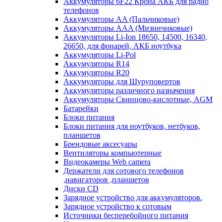
Аккумуляторы 6F22 Крона АКБ для радио
телефонов
Аккумуляторы AA (Пальчиковые)
Аккумуляторы AAA (Мизинчиковые)
Аккумуляторы Li-Ion 18650, 14500, 16340,
26650, для фонарей, АКБ ноутбука
Аккумуляторы Li-Pol
Аккумуляторы R14
Аккумуляторы R20
Аккумуляторы для Шуруповертов
Аккумуляторы различного назначения
Аккумуляторы Свинцово-кислотные, AGM
Батарейки
Блоки питания
Блоки питания для ноутбуков, нетбуков,
планшетов
Брендовые аксесуары
Вентиляторы компьютерные
Видеокамеры Web camera
Держатели для сотового телефонов
,навигаторов ,планшетов
Диски CD
Зарядное устройство для аккумуляторов.
Зарядное устройство к сотовым
Источники бесперебойного питания