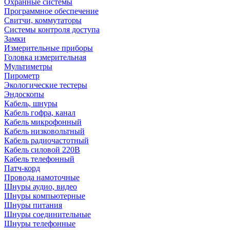
Охранные системы
Программное обеспечение
Свитчи, коммутаторы
Системы контроля доступа
Замки
Измерительные приборы
Головка измерительная
Мультиметры
Пирометр
Экологические тестеры
Эндоскопы
Кабель, шнуры
Кабель гофра, канал
Кабель микрофонный
Кабель низковольтный
Кабель радиочастотный
Кабель силовой 220В
Кабель телефонный
Патч-корд
Провода намоточные
Шнуры аудио, видео
Шнуры компьютерные
Шнуры питания
Шнуры соединительные
Шнуры телефонные