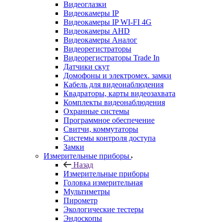
Видеоглазки
Видеокамеры IP
Видеокамеры IP WI-FI 4G
Видеокамеры AHD
Видеокамеры Аналог
Видеорегистраторы
Видеорегистраторы Trade In
Датчики скут
Домофоны и электромех. замки
Кабель для видеонаблюдения
Квадраторы, карты видеозахвата
Комплекты видеонаблюдения
Охранные системы
Программное обеспечение
Свитчи, коммутаторы
Системы контроля доступа
Замки
Измерительные приборы
Назад
Измерительные приборы
Головка измерительная
Мультиметры
Пирометр
Экологические тестеры
Эндоскопы