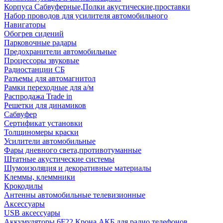
Корпуса Сабвуферные,Полки акустические,проставки
Набор проводов для усилителя автомобильного
Навигаторы
Обогрев сидений
Парковочные радары
Предохранители автомобильные
Процессоры звуковые
Радиостанции СБ
Разъемы для автомагнитол
Рамки переходные для а/м
Распродажа Trade in
Решетки для динамиков
Сабвуфер
Сертификат установки
Толщиномеры краски
Усилители автомобильные
Фары дневного света,противотуманные
Штатные акустические системы
Шумоизоляция и декоративные материалы
Клеммы, клеммники
Крокодилы
Антенны автомобильные телевизионные
Аксессуары
USB аксессуары
Аккумуляторы 6F22 Крона АКБ для радио телефонов