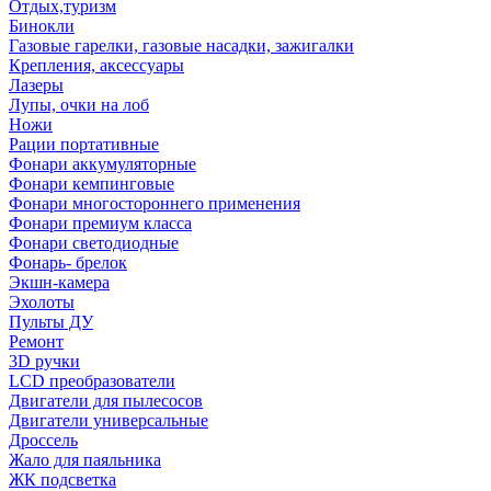
Отдых,туризм
Бинокли
Газовые гарелки, газовые насадки, зажигалки
Крепления, аксессуары
Лазеры
Лупы, очки на лоб
Ножи
Рации портативные
Фонари аккумуляторные
Фонари кемпинговые
Фонари многостороннего применения
Фонари премиум класса
Фонари светодиодные
Фонарь- брелок
Экшн-камера
Эхолоты
Пульты ДУ
Ремонт
3D ручки
LCD преобразователи
Двигатели для пылесосов
Двигатели универсальные
Дроссель
Жало для паяльника
ЖК подсветка