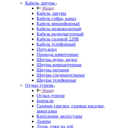
Кабель, шнуры
Назад
Кабель, шнуры
Кабель гофра, канал
Кабель микрофонный
Кабель низковольтный
Кабель радиочастотный
Кабель силовой 220В
Кабель телефонный
Патч-корд
Провода намоточные
Шнуры аудио, видео
Шнуры компьютерные
Шнуры питания
Шнуры соединительные
Шнуры телефонные
Отдых,туризм
Назад
Отдых,туризм
Бинокли
Газовые гарелки, газовые насадки,
зажигалки
Крепления, аксессуары
Лазеры
Лупы, очки на лоб