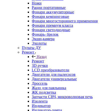
Ножи
Рации портативные
Фонари аккумуляторные
Фонари кемпинговые
Фонари многостороннего применения
Фонари премиум класса
Фонари светодиодные
Фонарь- брелок
Экшн-камера
Эхолоты
Пульты ДУ
Ремонт
Назад
Ремонт
3D ручки
LCD преобразователи
Двигатели для пылесосов
Двигатели универсальные
Дроссель
Жало для паяльника
ЖК подсветка
Запчасти СВЧ, микроволновая печь
Изолента
Индикатор
Индикатор-лампа