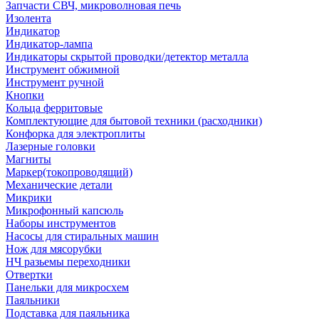
Запчасти СВЧ, микроволновая печь
Изолента
Индикатор
Индикатор-лампа
Индикаторы скрытой проводки/детектор металла
Инструмент обжимной
Инструмент ручной
Кнопки
Кольца ферритовые
Комплектующие для бытовой техники (расходники)
Конфорка для электроплиты
Лазерные головки
Магниты
Маркер(токопроводящий)
Механические детали
Микрики
Микрофонный капсюль
Наборы инструментов
Насосы для стиральных машин
Нож для мясорубки
НЧ разьемы переходники
Отвертки
Панельки для микросхем
Паяльники
Подставка для паяльника