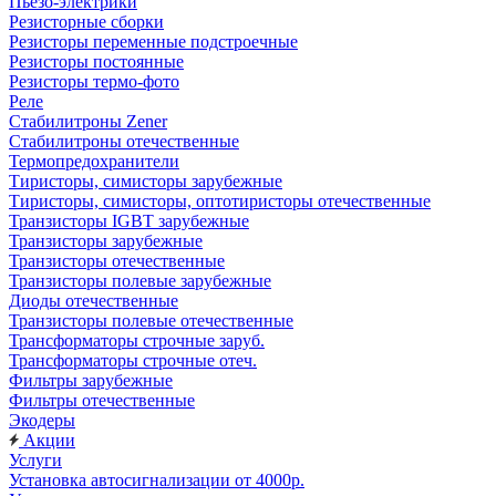
Пьезо-электрики
Резисторные сборки
Резисторы переменные подстроечные
Резисторы постоянные
Резисторы термо-фото
Реле
Стабилитроны Zener
Стабилитроны отечественные
Термопредохранители
Тиристоры, симисторы зарубежные
Тиристоры, симисторы, оптотиристоры отечественные
Транзисторы IGBT зарубежные
Транзисторы зарубежные
Транзисторы отечественные
Транзисторы полевые зарубежные
Диоды отечественные
Транзисторы полевые отечественные
Трансформаторы строчные заруб.
Трансформаторы строчные отеч.
Фильтры зарубежные
Фильтры отечественные
Экодеры
Акции
Услуги
Установка автосигнализации от 4000р.