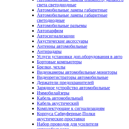
света светодиодные
Автомобильные лампы габаритные
Автомобильные лампы габаритные
светодиодные
Автомобильные разъемы
Автопарфюм
Автосигнализации
Акустические аксессуары
Антенны автомобильные
Антирадары
Услуги установки доп.оборудования в авто
Бортовые компьютеры
Брелки, чехлы
Видеокамеры автомобильные,мониторы
Видеорегистраторы автомобильные
Держатели предохранителей
Зарядное устройство автомобильные
Иммобилайзеры
Кабель автомобильный
Кабель акустический
Комплектующие к сигнализациям
Корпуса Сабвуферные,Полки
акустические,проставки
Набор проводов для усилителя