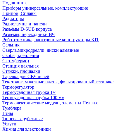
Подшипник
Приборы универсальные, комплектующие
Припой, Сплавы
Радиаторы
Радиолампы и панели
Разъёмы D-SUB корпуса
Разъёмы, переходники ВЧ
Робототехника, электронные конструкторы KIT
Сальник
Сверла,микродрелли, диски алмазные
Скобы, крепления
Скотч(термо)
Станция паяльная
Стяжки, площадки
Тарелка для СВЧ печей
Текстолит, макетные платы, фольгированный гетинакс
Терморегулятор
Термоусадочная трубка 1м
Термоусадочная трубка 100 мм
Термоэлектрические модули, элементы Пельтье
Тумблера
Тэны
Тюнера зарубежные
Услуги
Химия для электроники