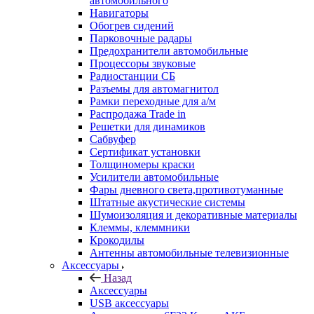
автомобильного
Навигаторы
Обогрев сидений
Парковочные радары
Предохранители автомобильные
Процессоры звуковые
Радиостанции СБ
Разъемы для автомагнитол
Рамки переходные для а/м
Распродажа Trade in
Решетки для динамиков
Сабвуфер
Сертификат установки
Толщиномеры краски
Усилители автомобильные
Фары дневного света,противотуманные
Штатные акустические системы
Шумоизоляция и декоративные материалы
Клеммы, клеммники
Крокодилы
Антенны автомобильные телевизионные
Аксессуары
Назад
Аксессуары
USB аксессуары