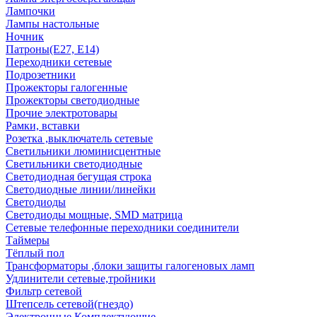
Лампочки
Лампы настольные
Ночник
Патроны(Е27, Е14)
Переходники сетевые
Подрозетники
Прожекторы галогенные
Прожекторы светодиодные
Прочие электротовары
Рамки, вставки
Розетка ,выключатель сетевые
Светильники люминисцентные
Светильники светодиодные
Светодиодная бегущая строка
Светодиодные линии/линейки
Светодиоды
Светодиоды мощные, SMD матрица
Сетевые телефонные переходники соединители
Таймеры
Тёплый пол
Трансформаторы ,блоки защиты галогеновых ламп
Удлинители сетевые,тройники
Фильтр сетевой
Штепсель сетевой(гнездо)
Электронные Комплектующие