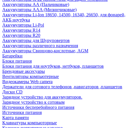
Аккумуляторы AA (Пальчиковые)
Аккумуляторы AAA (Мизинчиковые)
Аккумуляторы Li-Ion 18650, 14500, 16340, 26650, для фонарей,
АКБ ноутбука
Аккумуляторы Li-Pol
Аккумуляторы R14
Аккумуляторы R20
Аккумуляторы для Шуруповертов
Аккумуляторы различного назначения
Аккумуляторы Свинцово-кислотные, AGM
Батарейки
Блоки питания
Блоки питания для ноутбуков, нетбуков, планшетов
Брендовые аксесуары
Вентиляторы компьютерные
Видеокамеры Web camera
Держатели для сотового телефонов ,навигаторов ,планшетов
Диски CD
Зарядное устройство для аккумуляторов.
Зарядное устройство к сотовым
Источники бесперебойного питания
Источники питания
Карта памяти
Клавиатуры компьюторные
Колонки портативные караоке