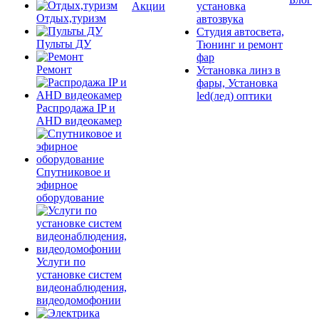
Акции
установка
Отдых,туризм
автозвука
Студия автосвета,
Пульты ДУ
Тюнинг и ремонт
фар
Ремонт
Установка линз в
фары, Установка
led(лед) оптики
Распродажа IP и
AHD видеокамер
Спутниковое и
эфирное
оборудование
Услуги по
установке систем
видеонаблюдения,
видеодомофонии