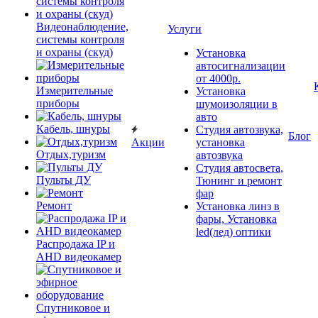
Видеонаблюдение,
Услуги
системы контроля
и охраны (скуд)
Установка
автосигнализации
от 4000р.
Измерительные
Установка
приборы
шумоизоляции в
авто
Кабель, шнуры
Студия автозвука,
Блог
Акции
установка
Отдых,туризм
автозвука
Студия автосвета,
Пульты ДУ
Тюнинг и ремонт
фар
Ремонт
Установка линз в
фары, Установка
led(лед) оптики
Распродажа IP и
AHD видеокамер
Спутниковое и