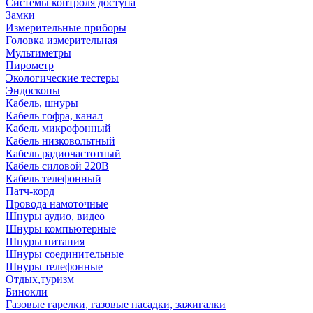
Системы контроля доступа
Замки
Измерительные приборы
Головка измерительная
Мультиметры
Пирометр
Экологические тестеры
Эндоскопы
Кабель, шнуры
Кабель гофра, канал
Кабель микрофонный
Кабель низковольтный
Кабель радиочастотный
Кабель силовой 220В
Кабель телефонный
Патч-корд
Провода намоточные
Шнуры аудио, видео
Шнуры компьютерные
Шнуры питания
Шнуры соединительные
Шнуры телефонные
Отдых,туризм
Бинокли
Газовые гарелки, газовые насадки, зажигалки