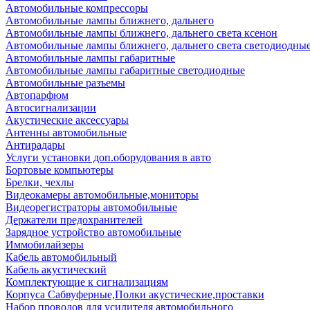
Автомобильные компрессоры
Автомобильные лампы ближнего, дальнего
Автомобильные лампы ближнего, дальнего света ксенон
Автомобильные лампы ближнего, дальнего света светодиодны
Автомобильные лампы габаритные
Автомобильные лампы габаритные светодиодные
Автомобильные разъемы
Автопарфюм
Автосигнализации
Акустические аксессуары
Антенны автомобильные
Антирадары
Услуги установки доп.оборудования в авто
Бортовые компьютеры
Брелки, чехлы
Видеокамеры автомобильные,мониторы
Видеорегистраторы автомобильные
Держатели предохранителей
Зарядное устройство автомобильные
Иммобилайзеры
Кабель автомобильный
Кабель акустический
Комплектующие к сигнализациям
Корпуса Сабвуферные,Полки акустические,проставки
Набор проводов для усилителя автомобильного