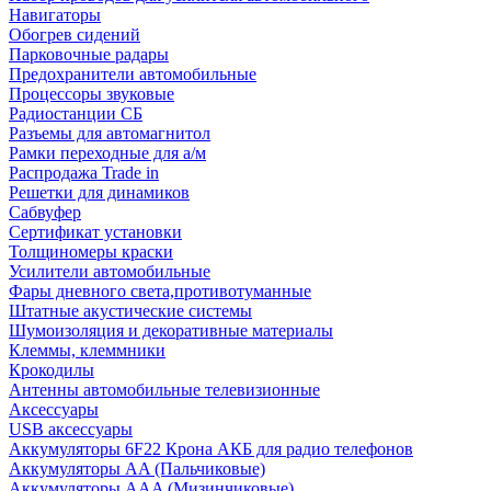
Навигаторы
Обогрев сидений
Парковочные радары
Предохранители автомобильные
Процессоры звуковые
Радиостанции СБ
Разъемы для автомагнитол
Рамки переходные для а/м
Распродажа Trade in
Решетки для динамиков
Сабвуфер
Сертификат установки
Толщиномеры краски
Усилители автомобильные
Фары дневного света,противотуманные
Штатные акустические системы
Шумоизоляция и декоративные материалы
Клеммы, клеммники
Крокодилы
Антенны автомобильные телевизионные
Аксессуары
USB аксессуары
Аккумуляторы 6F22 Крона АКБ для радио телефонов
Аккумуляторы AA (Пальчиковые)
Аккумуляторы AAA (Мизинчиковые)