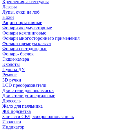
Крепления, аксессуары
Лазеры
Лупы, очки на лоб
Ножи
Рации портативные
Фонари аккумуляторные
Фонари кемпинговые
Фонари многостороннего применения
Фонари премиум класса
Фонари светодиодные
Фонарь- брелок
Экшн-камера
Эхолоты
Пульты ДУ
Ремонт
3D ручки
LCD преобразователи
Двигатели для пылесосов
Двигатели универсальные
Дроссель
Жало для паяльника
ЖК подсветка
Запчасти СВЧ, микроволновая печь
Изолента
Индикатор