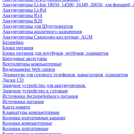
Аккумуляторы Li-Ion 18650, 14500, 16340, 26650, для фонарей,
Аккумуляторы Li-Pol
Аккумуляторы R14
Аккумуляторы R20
Аккумуляторы для Шуруповертов
Аккумуляторы различного назначения
Аккумуляторы Свинцово-кислотные, AGM
Батарейки
Блоки питания
Блоки питания для ноутбуков, нетбуков, планшетов
Брендовые аксесуары
Вентиляторы компьютерные
Видеокамеры Web camera
Держатели для сотового телефонов ,навигаторов ,планшетов
Диски CD
Зарядное устройство для аккумуляторов.
Зарядное устройство к сотовым
Источники бесперебойного питания
Источники питания
Карта памяти
Клавиатуры компьюторные
Колонки портативные караоке
Колонки компьютерные
Колонки портативные
Компьютерные переходники