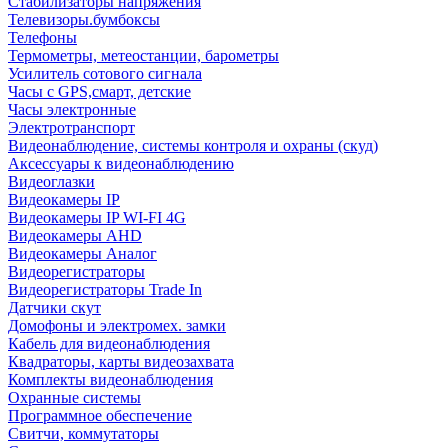
Стабилизаторы напряжения
Телевизоры.бумбоксы
Телефоны
Термометры, метеостанции, барометры
Усилитель сотового сигнала
Часы с GPS,смарт, детские
Часы электронные
Электротранспорт
Видеонаблюдение, системы контроля и охраны (скуд)
Аксессуары к видеонаблюдению
Видеоглазки
Видеокамеры IP
Видеокамеры IP WI-FI 4G
Видеокамеры AHD
Видеокамеры Аналог
Видеорегистраторы
Видеорегистраторы Trade In
Датчики скут
Домофоны и электромех. замки
Кабель для видеонаблюдения
Квадраторы, карты видеозахвата
Комплекты видеонаблюдения
Охранные системы
Программное обеспечение
Свитчи, коммутаторы