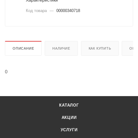
Характеристики
Код товара
—
00000340718
ОПИСАНИЕ
НАЛИЧИЕ
КАК КУПИТЬ
ОПЛ
0
КАТАЛОГ
АКЦИИ
УСЛУГИ