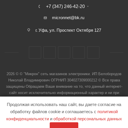
+7 (347) 246-42-20
micronnet@bk.ru
г. Уфа, ул. Проспект Октября 127
2026 © © "Микрон" сеть магазинов электроники. ИП Белобородов
Николай Владимирович ОГРНИП 304027309000212 © Все права
защищены Обращаем Ваше внимание на то, что данный интернет-
сайт носит исключительно информационный характер и ни при
каких условиях не является публичной офертой
Продолжая использовать наш сайт, вы даете согласие на
обработку файлов cookie и соглашаетесь с
политикой
конфиденциальности
и
обработкой персональных данных