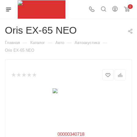
0
Oris EX-65 NEO
—
—
—
—
Главная
Каталог
Авто
Автоакустика
Oris EX-65 NEO