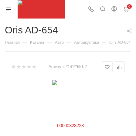
0
Oris AD-654
—
—
—
—
Главная
Каталог
Авто
Автоакустика
Oris AD-654
Артикул:
*141**681а*