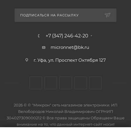
ПОДПИСАТЬСЯ НА РАССЫЛКУ
+7 (347) 246-42-20
micronnet@bk.ru
г. Уфа, ул. Проспект Октября 127
2026 © © "Микрон" сеть магазинов электроники. ИП
Белобородов Николай Владимирович ОГРНИП
304027309000212 © Все права защищены Обращаем Ваше
внимание на то, что данный интернет-сайт носит
исключительно информационный характер и ни при каких