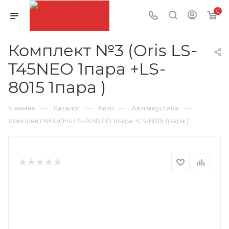
0
Комплект №3 (Oris LS-
T45NEO 1пара +LS-
8015 1пара )
—
—
—
—
Главная
Каталог
Авто
Автоакустика
Комплект №3 (Oris LS-T45NEO 1пара +LS-8015 1пара )