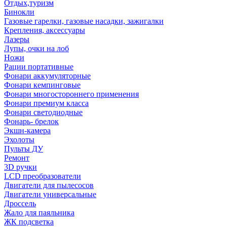
Отдых,туризм
Бинокли
Газовые гарелки, газовые насадки, зажигалки
Крепления, аксессуары
Лазеры
Лупы, очки на лоб
Ножи
Рации портативные
Фонари аккумуляторные
Фонари кемпинговые
Фонари многостороннего применения
Фонари премиум класса
Фонари светодиодные
Фонарь- брелок
Экшн-камера
Эхолоты
Пульты ДУ
Ремонт
3D ручки
LCD преобразователи
Двигатели для пылесосов
Двигатели универсальные
Дроссель
Жало для паяльника
ЖК подсветка