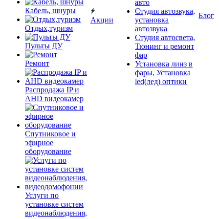
авто
Кабель, шнуры
Студия автозвука,
Блог
Акции
установка
Отдых,туризм
автозвука
Студия автосвета,
Пульты ДУ
Тюнинг и ремонт
фар
Ремонт
Установка линз в
фары, Установка
led(лед) оптики
Распродажа IP и
AHD видеокамер
Спутниковое и
эфирное
оборудование
Услуги по
установке систем
видеонаблюдения,