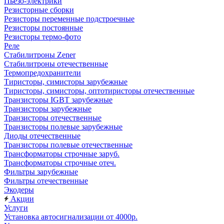
Пьезо-электрики
Резисторные сборки
Резисторы переменные подстроечные
Резисторы постоянные
Резисторы термо-фото
Реле
Стабилитроны Zener
Стабилитроны отечественные
Термопредохранители
Тиристоры, симисторы зарубежные
Тиристоры, симисторы, оптотиристоры отечественные
Транзисторы IGBT зарубежные
Транзисторы зарубежные
Транзисторы отечественные
Транзисторы полевые зарубежные
Диоды отечественные
Транзисторы полевые отечественные
Трансформаторы строчные заруб.
Трансформаторы строчные отеч.
Фильтры зарубежные
Фильтры отечественные
Экодеры
Акции
Услуги
Установка автосигнализации от 4000р.