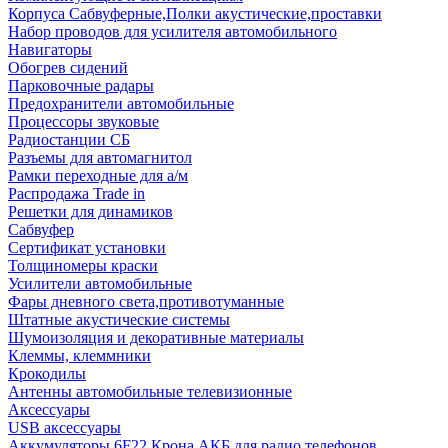
Корпуса Сабвуферные,Полки акустические,проставки
Набор проводов для усилителя автомобильного
Навигаторы
Обогрев сидений
Парковочные радары
Предохранители автомобильные
Процессоры звуковые
Радиостанции СБ
Разъемы для автомагнитол
Рамки переходные для а/м
Распродажа Trade in
Решетки для динамиков
Сабвуфер
Сертификат установки
Толщиномеры краски
Усилители автомобильные
Фары дневного света,противотуманные
Штатные акустические системы
Шумоизоляция и декоративные материалы
Клеммы, клеммники
Крокодилы
Антенны автомобильные телевизионные
Аксессуары
USB аксессуары
Аккумуляторы 6F22 Крона АКБ для радио телефонов