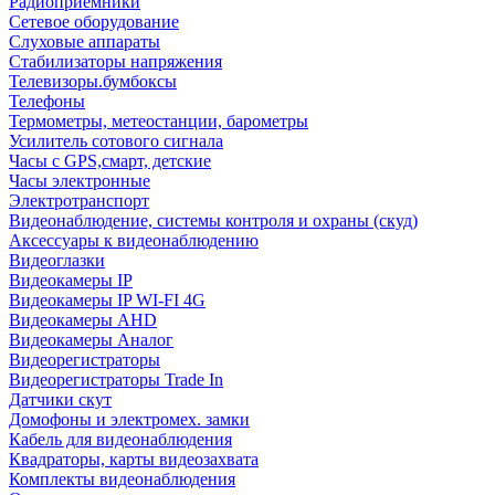
Радиоприемники
Сетевое оборудование
Слуховые аппараты
Стабилизаторы напряжения
Телевизоры.бумбоксы
Телефоны
Термометры, метеостанции, барометры
Усилитель сотового сигнала
Часы с GPS,смарт, детские
Часы электронные
Электротранспорт
Видеонаблюдение, системы контроля и охраны (скуд)
Аксессуары к видеонаблюдению
Видеоглазки
Видеокамеры IP
Видеокамеры IP WI-FI 4G
Видеокамеры AHD
Видеокамеры Аналог
Видеорегистраторы
Видеорегистраторы Trade In
Датчики скут
Домофоны и электромех. замки
Кабель для видеонаблюдения
Квадраторы, карты видеозахвата
Комплекты видеонаблюдения