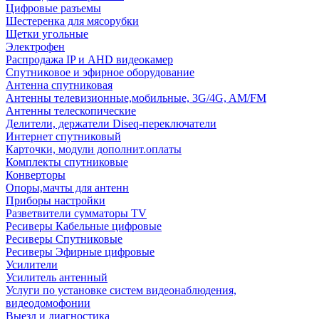
Цифровые разъемы
Шестеренка для мясорубки
Щетки угольные
Электрофен
Распродажа IP и AHD видеокамер
Спутниковое и эфирное оборудование
Антенна спутниковая
Антенны телевизионные,мобильные, 3G/4G, AM/FM
Антенны телескопические
Делители, держатели Diseq-переключатели
Интернет спутниковый
Карточки, модули дополнит.оплаты
Комплекты спутниковые
Конверторы
Опоры,мачты для антенн
Приборы настройки
Разветвители сумматоры TV
Ресиверы Кабельные цифровые
Ресиверы Спутниковые
Ресиверы Эфирные цифровые
Усилители
Усилитель антенный
Услуги по установке систем видеонаблюдения,
видеодомофонии
Выезд и диагностика