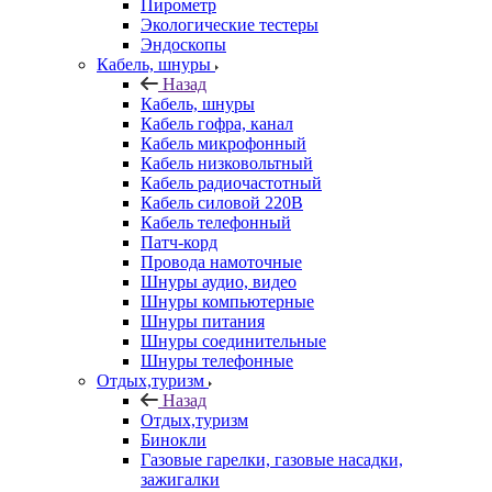
Пирометр
Экологические тестеры
Эндоскопы
Кабель, шнуры
Назад
Кабель, шнуры
Кабель гофра, канал
Кабель микрофонный
Кабель низковольтный
Кабель радиочастотный
Кабель силовой 220В
Кабель телефонный
Патч-корд
Провода намоточные
Шнуры аудио, видео
Шнуры компьютерные
Шнуры питания
Шнуры соединительные
Шнуры телефонные
Отдых,туризм
Назад
Отдых,туризм
Бинокли
Газовые гарелки, газовые насадки,
зажигалки