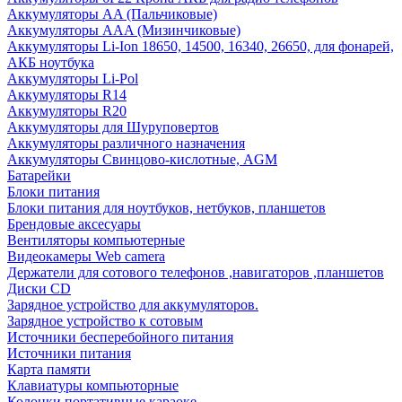
Аккумуляторы AA (Пальчиковые)
Аккумуляторы AAA (Мизинчиковые)
Аккумуляторы Li-Ion 18650, 14500, 16340, 26650, для фонарей,
АКБ ноутбука
Аккумуляторы Li-Pol
Аккумуляторы R14
Аккумуляторы R20
Аккумуляторы для Шуруповертов
Аккумуляторы различного назначения
Аккумуляторы Свинцово-кислотные, AGM
Батарейки
Блоки питания
Блоки питания для ноутбуков, нетбуков, планшетов
Брендовые аксесуары
Вентиляторы компьютерные
Видеокамеры Web camera
Держатели для сотового телефонов ,навигаторов ,планшетов
Диски CD
Зарядное устройство для аккумуляторов.
Зарядное устройство к сотовым
Источники бесперебойного питания
Источники питания
Карта памяти
Клавиатуры компьюторные
Колонки портативные караоке