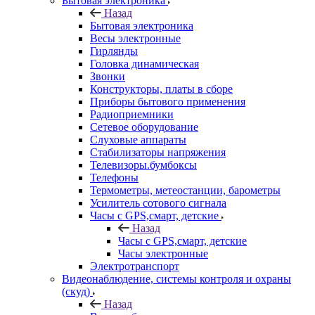
Бытовая электроника
Назад
Бытовая электроника
Весы электронные
Гирлянды
Головка динамическая
Звонки
Конструкторы, платы в сборе
Приборы бытового применения
Радиоприемники
Сетевое оборудование
Слуховые аппараты
Стабилизаторы напряжения
Телевизоры.бумбоксы
Телефоны
Термометры, метеостанции, барометры
Усилитель сотового сигнала
Часы с GPS,смарт, детские
Назад
Часы с GPS,смарт, детские
Часы электронные
Электротранспорт
Видеонаблюдение, системы контроля и охраны
(скуд)
Назад