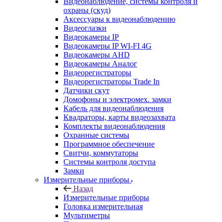
Видеонаблюдение, системы контроля и
охраны (скуд)
Аксессуары к видеонаблюдению
Видеоглазки
Видеокамеры IP
Видеокамеры IP WI-FI 4G
Видеокамеры AHD
Видеокамеры Аналог
Видеорегистраторы
Видеорегистраторы Trade In
Датчики скут
Домофоны и электромех. замки
Кабель для видеонаблюдения
Квадраторы, карты видеозахвата
Комплекты видеонаблюдения
Охранные системы
Программное обеспечение
Свитчи, коммутаторы
Системы контроля доступа
Замки
Измерительные приборы
Назад
Измерительные приборы
Головка измерительная
Мультиметры