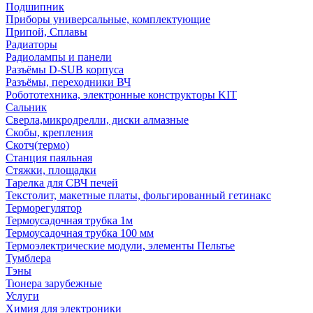
Подшипник
Приборы универсальные, комплектующие
Припой, Сплавы
Радиаторы
Радиолампы и панели
Разъёмы D-SUB корпуса
Разъёмы, переходники ВЧ
Робототехника, электронные конструкторы KIT
Сальник
Сверла,микродрелли, диски алмазные
Скобы, крепления
Скотч(термо)
Станция паяльная
Стяжки, площадки
Тарелка для СВЧ печей
Текстолит, макетные платы, фольгированный гетинакс
Терморегулятор
Термоусадочная трубка 1м
Термоусадочная трубка 100 мм
Термоэлектрические модули, элементы Пельтье
Тумблера
Тэны
Тюнера зарубежные
Услуги
Химия для электроники