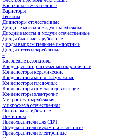
Варикапы отечественные
Варисторы
Герконы
Динисторы отечественные
Диодные мосты и модули зарубежные
Диодные мосты и модули отечественные
Диоды быстрые зарубежные
Диоды выпрямительные импортные
Диоды шоттки зарубежные
ё
Кварцевые резонаторы
Конденденсатор переменый подстрочный
Конденсаторы керамические
Конденсаторы металло-бумажные
Конденсаторы пленочные
Конденсаторы помехоподовляющие
Конденсаторы электролит
Микросхема зарубежная
Микросхема отечественная
Оптопары зарубежные
Позисторы
Предохранители для СВЧ
Предохранители керамич.стеклянные
Предохранители электронные