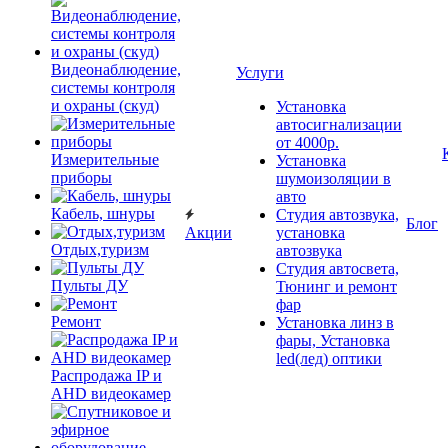
Видеонаблюдение,
Услуги
системы контроля
и охраны (скуд)
Установка
автосигнализации
от 4000р.
Измерительные
Установка
приборы
шумоизоляции в
авто
Кабель, шнуры
Студия автозвука,
Блог
Акции
установка
Отдых,туризм
автозвука
Студия автосвета,
Пульты ДУ
Тюнинг и ремонт
фар
Ремонт
Установка линз в
фары, Установка
led(лед) оптики
Распродажа IP и
AHD видеокамер