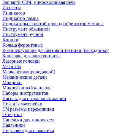
Запчасти СВЧ, микроволновая печь
Изолента
Индикатор
Индикатор-лампа
Индикаторы скрытой проводки/детектор металла
Инструмент обжимной
Инструмент ручной
Кнопки
Кольца ферритовые
Комплектующие для бытовой техники (расходники)
Конфорка для электроплиты
Лазерные головки
Магниты
Маркер(токопроводящий)
Механические детали
Микрики
Микрофонный капсюль
Наборы инструментов
Насосы для стиральных машин
Нож для мясорубки
НЧ разьемы переходники
Отвертки
Панельки для микросхем
Паяльники
Подставка для паяльника