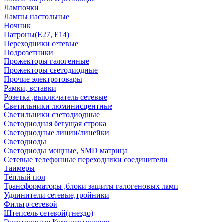
Лампочки
Лампы настольные
Ночник
Патроны(Е27, Е14)
Переходники сетевые
Подрозетники
Прожекторы галогенные
Прожекторы светодиодные
Прочие электротовары
Рамки, вставки
Розетка ,выключатель сетевые
Светильники люминисцентные
Светильники светодиодные
Светодиодная бегущая строка
Светодиодные линии/линейки
Светодиоды
Светодиоды мощные, SMD матрица
Сетевые телефонные переходники соединители
Таймеры
Тёплый пол
Трансформаторы ,блоки защиты галогеновых ламп
Удлинители сетевые,тройники
Фильтр сетевой
Штепсель сетевой(гнездо)
Электронные Комплектующие