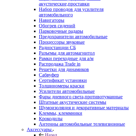
акустические,проставки
Набор проводов для усилителя
автомобильного
Навигаторы
Обогрев сидений
Парковочные радары
Предохранители автомобильные
Процессоры звуковые
Радиостанции СБ
Разъемы для автомагнитол
Рамки переходные для а/м
Распродажа Trade in
Решетки для динамиков
Сабвуфер
Сертификат установки
Толщиномеры краски
Усилители автомобильные
Фары дневного света,противотуманные
Штатные акустические системы
Шумоизоляция и декоративные материалы
Клеммы, клеммники
Крокодилы
Антенны автомобильные телевизионные
Аксессуары
Назад