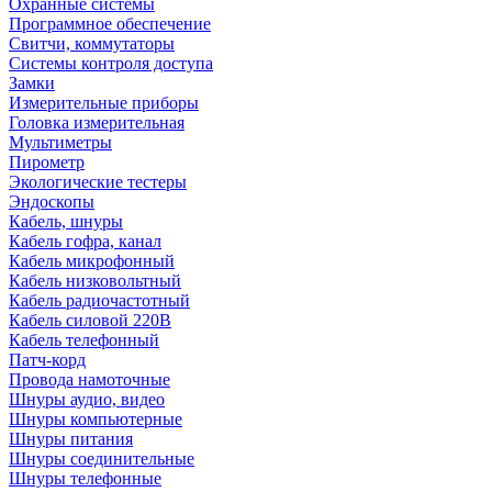
Охранные системы
Программное обеспечение
Свитчи, коммутаторы
Системы контроля доступа
Замки
Измерительные приборы
Головка измерительная
Мультиметры
Пирометр
Экологические тестеры
Эндоскопы
Кабель, шнуры
Кабель гофра, канал
Кабель микрофонный
Кабель низковольтный
Кабель радиочастотный
Кабель силовой 220В
Кабель телефонный
Патч-корд
Провода намоточные
Шнуры аудио, видео
Шнуры компьютерные
Шнуры питания
Шнуры соединительные
Шнуры телефонные