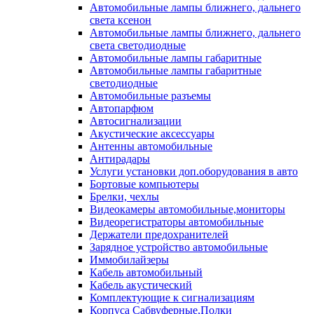
Автомобильные лампы ближнего, дальнего
света ксенон
Автомобильные лампы ближнего, дальнего
света светодиодные
Автомобильные лампы габаритные
Автомобильные лампы габаритные
светодиодные
Автомобильные разъемы
Автопарфюм
Автосигнализации
Акустические аксессуары
Антенны автомобильные
Антирадары
Услуги установки доп.оборудования в авто
Бортовые компьютеры
Брелки, чехлы
Видеокамеры автомобильные,мониторы
Видеорегистраторы автомобильные
Держатели предохранителей
Зарядное устройство автомобильные
Иммобилайзеры
Кабель автомобильный
Кабель акустический
Комплектующие к сигнализациям
Корпуса Сабвуферные,Полки