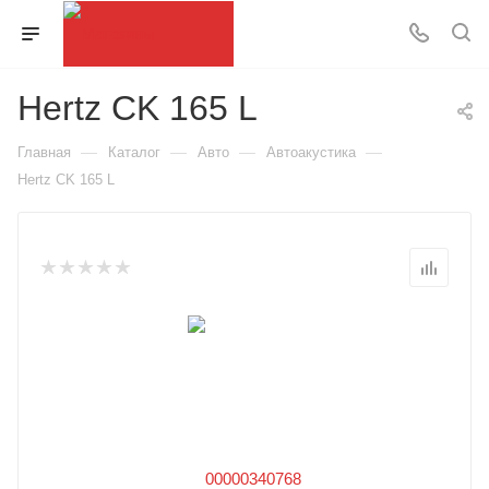
Hertz CK 165 L
—
—
—
—
Главная
Каталог
Авто
Автоакустика
Hertz CK 165 L