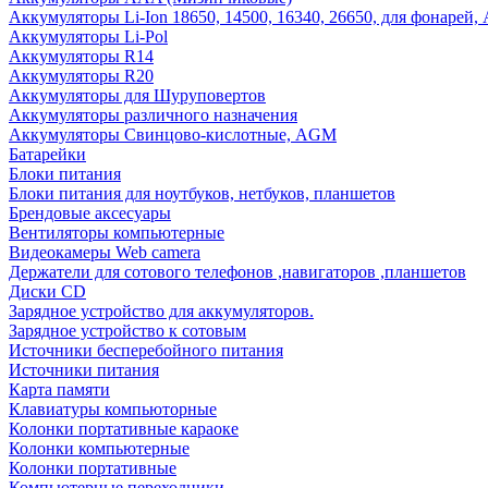
Аккумуляторы Li-Ion 18650, 14500, 16340, 26650, для фонарей,
Аккумуляторы Li-Pol
Аккумуляторы R14
Аккумуляторы R20
Аккумуляторы для Шуруповертов
Аккумуляторы различного назначения
Аккумуляторы Свинцово-кислотные, AGM
Батарейки
Блоки питания
Блоки питания для ноутбуков, нетбуков, планшетов
Брендовые аксесуары
Вентиляторы компьютерные
Видеокамеры Web camera
Держатели для сотового телефонов ,навигаторов ,планшетов
Диски CD
Зарядное устройство для аккумуляторов.
Зарядное устройство к сотовым
Источники бесперебойного питания
Источники питания
Карта памяти
Клавиатуры компьюторные
Колонки портативные караоке
Колонки компьютерные
Колонки портативные
Компьютерные переходники