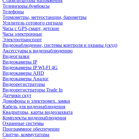
Стабилизаторы напряжения
Телевизоры.бумбоксы
Телефоны
Термометры, метеостанции, барометры
Усилитель сотового сигнала
Часы с GPS,смарт, детские
Часы электронные
Электротранспорт
Видеонаблюдение, системы контроля и охраны (скуд)
Аксессуары к видеонаблюдению
Видеоглазки
Видеокамеры IP
Видеокамеры IP WI-FI 4G
Видеокамеры AHD
Видеокамеры Аналог
Видеорегистраторы
Видеорегистраторы Trade In
Датчики скут
Домофоны и электромех. замки
Кабель для видеонаблюдения
Квадраторы, карты видеозахвата
Комплекты видеонаблюдения
Охранные системы
Программное обеспечение
Свитчи, коммутаторы