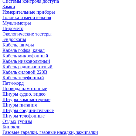
Системы контроля доступа
Замки
Измерительные приборы
Головка измерительная
Мультиметры
Пирометр
Экологические тестеры
Эндоскопы
Кабель, шнуры
Кабель гофра, канал
Кабель микрофонный
Кабель низковольтный
Кабель радиочастотный
Кабель силовой 220В
Кабель телефонный
Патч-корд
Провода намоточные
Шнуры аудио, видео
Шнуры компьютерные
Шнуры питания
Шнуры соединительные
Шнуры телефонные
Отдых,туризм
Бинокли
Газовые гарелки, газовые насадки, зажигалки