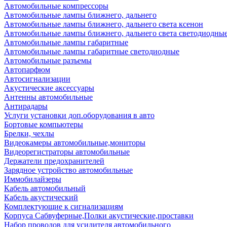
Автомобильные компрессоры
Автомобильные лампы ближнего, дальнего
Автомобильные лампы ближнего, дальнего света ксенон
Автомобильные лампы ближнего, дальнего света светодиодны
Автомобильные лампы габаритные
Автомобильные лампы габаритные светодиодные
Автомобильные разъемы
Автопарфюм
Автосигнализации
Акустические аксессуары
Антенны автомобильные
Антирадары
Услуги установки доп.оборудования в авто
Бортовые компьютеры
Брелки, чехлы
Видеокамеры автомобильные,мониторы
Видеорегистраторы автомобильные
Держатели предохранителей
Зарядное устройство автомобильные
Иммобилайзеры
Кабель автомобильный
Кабель акустический
Комплектующие к сигнализациям
Корпуса Сабвуферные,Полки акустические,проставки
Набор проводов для усилителя автомобильного