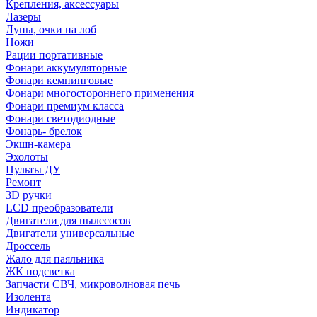
Крепления, аксессуары
Лазеры
Лупы, очки на лоб
Ножи
Рации портативные
Фонари аккумуляторные
Фонари кемпинговые
Фонари многостороннего применения
Фонари премиум класса
Фонари светодиодные
Фонарь- брелок
Экшн-камера
Эхолоты
Пульты ДУ
Ремонт
3D ручки
LCD преобразователи
Двигатели для пылесосов
Двигатели универсальные
Дроссель
Жало для паяльника
ЖК подсветка
Запчасти СВЧ, микроволновая печь
Изолента
Индикатор