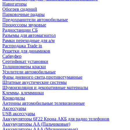
Навигаторы
Обогрев сидений
Парковочные радары
Предохранители автомобильные
Процессоры звуковые
Радиостанции СБ
Разъемы для автомагнитол
Рамки переходные для а/м
Распродажа Trade in
Решетки для динамиков
Сабвуфер
Сертификат установки
Толщиномеры краски
Усилители автомобильные
Фары дневного света,противотуманные
Штатные акустические системы
Шумоизоляция и декоративные материалы
Клеммы, клеммники
Крокодилы
Антенны автомобильные телевизионные
Аксессуары
USB аксессуары
Аккумуляторы 6F22 Крона АКБ для радио телефонов
Аккумуляторы AA (Пальчиковые)
Аккумуляторы AAA (Мизинчиковые)