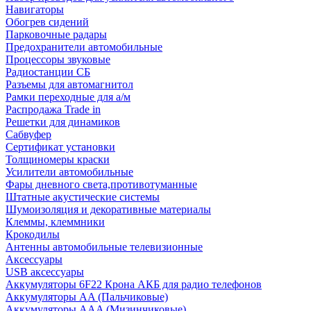
Навигаторы
Обогрев сидений
Парковочные радары
Предохранители автомобильные
Процессоры звуковые
Радиостанции СБ
Разъемы для автомагнитол
Рамки переходные для а/м
Распродажа Trade in
Решетки для динамиков
Сабвуфер
Сертификат установки
Толщиномеры краски
Усилители автомобильные
Фары дневного света,противотуманные
Штатные акустические системы
Шумоизоляция и декоративные материалы
Клеммы, клеммники
Крокодилы
Антенны автомобильные телевизионные
Аксессуары
USB аксессуары
Аккумуляторы 6F22 Крона АКБ для радио телефонов
Аккумуляторы AA (Пальчиковые)
Аккумуляторы AAA (Мизинчиковые)