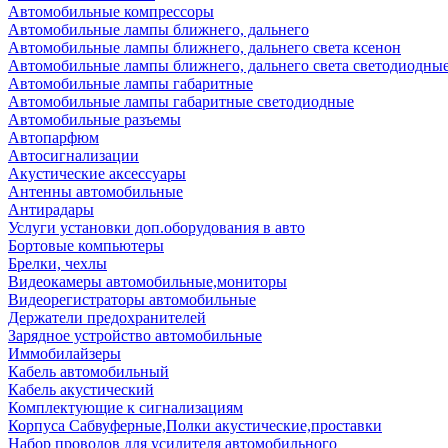
Автомобильные компрессоры
Автомобильные лампы ближнего, дальнего
Автомобильные лампы ближнего, дальнего света ксенон
Автомобильные лампы ближнего, дальнего света светодиодны
Автомобильные лампы габаритные
Автомобильные лампы габаритные светодиодные
Автомобильные разъемы
Автопарфюм
Автосигнализации
Акустические аксессуары
Антенны автомобильные
Антирадары
Услуги установки доп.оборудования в авто
Бортовые компьютеры
Брелки, чехлы
Видеокамеры автомобильные,мониторы
Видеорегистраторы автомобильные
Держатели предохранителей
Зарядное устройство автомобильные
Иммобилайзеры
Кабель автомобильный
Кабель акустический
Комплектующие к сигнализациям
Корпуса Сабвуферные,Полки акустические,проставки
Набор проводов для усилителя автомобильного