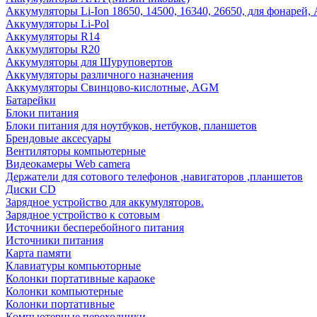
Аккумуляторы Li-Ion 18650, 14500, 16340, 26650, для фонарей,
Аккумуляторы Li-Pol
Аккумуляторы R14
Аккумуляторы R20
Аккумуляторы для Шуруповертов
Аккумуляторы различного назначения
Аккумуляторы Свинцово-кислотные, AGM
Батарейки
Блоки питания
Блоки питания для ноутбуков, нетбуков, планшетов
Брендовые аксесуары
Вентиляторы компьютерные
Видеокамеры Web camera
Держатели для сотового телефонов ,навигаторов ,планшетов
Диски CD
Зарядное устройство для аккумуляторов.
Зарядное устройство к сотовым
Источники бесперебойного питания
Источники питания
Карта памяти
Клавиатуры компьюторные
Колонки портативные караоке
Колонки компьютерные
Колонки портативные
Компьютерные переходники