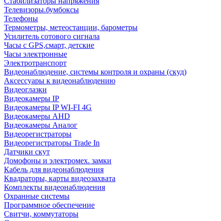
Стабилизаторы напряжения
Телевизоры.бумбоксы
Телефоны
Термометры, метеостанции, барометры
Усилитель сотового сигнала
Часы с GPS,смарт, детские
Часы электронные
Электротранспорт
Видеонаблюдение, системы контроля и охраны (скуд)
Аксессуары к видеонаблюдению
Видеоглазки
Видеокамеры IP
Видеокамеры IP WI-FI 4G
Видеокамеры AHD
Видеокамеры Аналог
Видеорегистраторы
Видеорегистраторы Trade In
Датчики скут
Домофоны и электромех. замки
Кабель для видеонаблюдения
Квадраторы, карты видеозахвата
Комплекты видеонаблюдения
Охранные системы
Программное обеспечение
Свитчи, коммутаторы