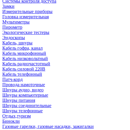
Системы контроля доступа
Замки
Измерительные приборы
Головка измерительная
Мультиметры
Пирометр
Экологические тестеры
Эндоскопы
Кабель, шнуры
Кабель гофра, канал
Кабель микрофонный
Кабель низковольтный
Кабель радиочастотный
Кабель силовой 220В
Кабель телефонный
Патч-корд
Провода намоточные
Шнуры аудио, видео
Шнуры компьютерные
Шнуры питания
Шнуры соединительные
Шнуры телефонные
Отдых,туризм
Бинокли
Газовые гарелки, газовые насадки, зажигалки