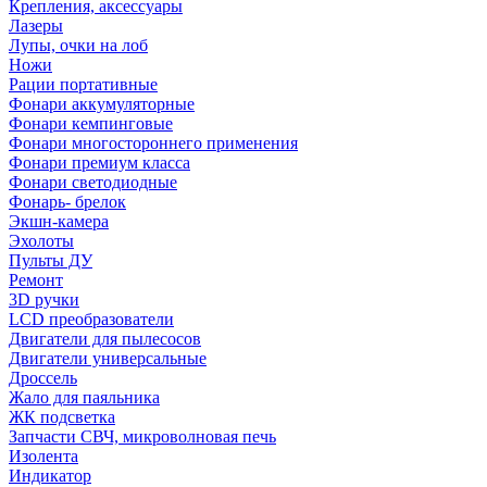
Крепления, аксессуары
Лазеры
Лупы, очки на лоб
Ножи
Рации портативные
Фонари аккумуляторные
Фонари кемпинговые
Фонари многостороннего применения
Фонари премиум класса
Фонари светодиодные
Фонарь- брелок
Экшн-камера
Эхолоты
Пульты ДУ
Ремонт
3D ручки
LCD преобразователи
Двигатели для пылесосов
Двигатели универсальные
Дроссель
Жало для паяльника
ЖК подсветка
Запчасти СВЧ, микроволновая печь
Изолента
Индикатор