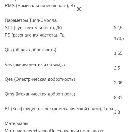
RMS (Номинальная мощность), Вт
80
Параметры Тиля-Смолла
SPL (чувствительность), Дб
92,5
FS (резонансная частота), Гц
173,7
Qts (общая добротность)
1,65
Vas (эквивалентный объем), л
2,5
Qes (Электрическая добротность)
2,06
Qms (Механическая добротность)
8,31
BL (Коэффициент электромеханической связи), Тл·м
3,8
Материалы
Материал диффузора
Прессованная целлюлоза