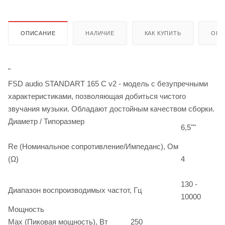
ОПИСАНИЕ
НАЛИЧИЕ
КАК КУПИТЬ
ОПЛ
"
FSD audio STANDART 165 C v2 - модель с безупречными
характеристиками, позволяющая добиться чистого
звучания музыки. Обладают достойным качеством сборки.
Диаметр / Типоразмер
6,5""
Re (Номинальное сопротивление/Импеданс), Ом
(Ω)
4
130 -
Диапазон воспроизводимых частот, Гц
10000
Мощность
Max (Пиковая мощность), Вт
250