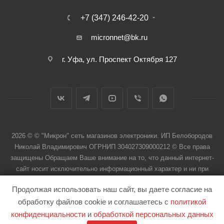
+7 (347) 246-42-20
micronnet@bk.ru
г. Уфа, ул. Проспект Октября 127
2026 © © "Микрон" сеть магазинов электроники. ИП Белобородов
Николай Владимирович ОГРНИП 304027309000212 © Все права
защищены Обращаем Ваше внимание на то, что данный интернет-
сайт носит исключительно информационный характер и ни при
каких условиях не является публичной офертой
Продолжая использовать наш сайт, вы даете согласие на
обработку файлов cookie и соглашаетесь с
политикой
конфиденциальности
и
обработкой персональных данных