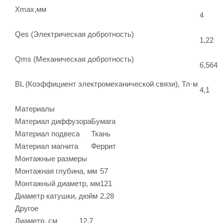
Xmax,мм
4
Qes (Электрическая добротность)
1,22
Qms (Механическая добротность)
6,564
BL (Коэффициент электромеханической связи), Тл·м
4,1
Материалы
Материал диффузора
Бумага
Материал подвеса
Ткань
Материал магнита
Феррит
Монтажные размеры
Монтажная глубина, мм
57
Монтажный диаметр, мм
121
Диаметр катушки, дюйм
2,28
Другое
Диаметр, см
12,7