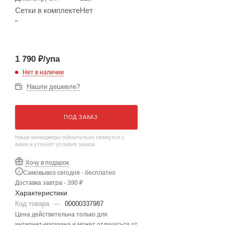
Сетки в комплекте
Нет
"
1 790
₽
/упа
Нет в наличии
Нашли дешевле?
ПОД ЗАКАЗ
Наши менеджеры обязательно свяжутся с
вами и уточнят условия заказа
Хочу в подарок
Самовывоз сегодня - бесплатно
Доставка завтра - 390 ₽
Характеристики
Код товара
—
00000337987
Цена действительна только для
интернет-магазина и может отличаться от