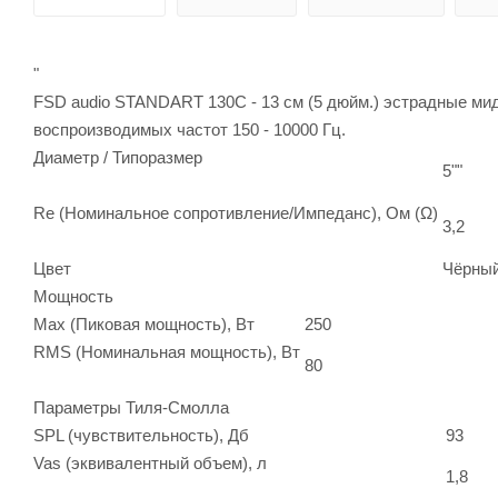
"
FSD audio STANDART 130С - 13 см (5 дюйм.) эстрадные мидр
воспроизводимых частот 150 - 10000 Гц.
Диаметр / Типоразмер
5""
Re (Номинальное сопротивление/Импеданс), Ом (Ω)
3,2
Цвет
Чёрны
Мощность
Max (Пиковая мощность), Вт
250
RMS (Номинальная мощность), Вт
80
Параметры Тиля-Смолла
SPL (чувствительность), Дб
93
Vas (эквивалентный объем), л
1,8