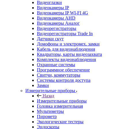
Видеоглазки
Видеокамеры IP
Видеокамеры IP WI-FI 4G
Видеокамеры AHD
Видеокамеры Аналог
Видеорегистраторы
Видеорегистраторы Trade In
Датчики скут
Домофоны и электромех. замки
Кабель для видеонаблюдения
Квадраторы, карты видеозахвата
Комплекты видеонаблюдения
Охранные системы
Программное обеспечение
Свитчи, коммутаторы
Системы контроля доступа
Замки
Измерительные приборы
Назад
Измерительные приборы
Головка измерительная
Мультиметры
Пирометр
Экологические тестеры
Эндоскопы