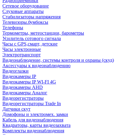
Радиоприемники
Сетевое оборудование
Слуховые аппараты
Стабилизаторы напряжения
Телевизоры.бумбоксы
Телефоны
Термометры, метеостанции, барометры
Усилитель сотового сигнала
Часы с GPS,смарт, детские
Часы электронные
Электротранспорт
Видеонаблюдение, системы контроля и охраны (скуд)
Аксессуары к видеонаблюдению
Видеоглазки
Видеокамеры IP
Видеокамеры IP WI-FI 4G
Видеокамеры AHD
Видеокамеры Аналог
Видеорегистраторы
Видеорегистраторы Trade In
Датчики скут
Домофоны и электромех. замки
Кабель для видеонаблюдения
Квадраторы, карты видеозахвата
Комплекты видеонаблюдения