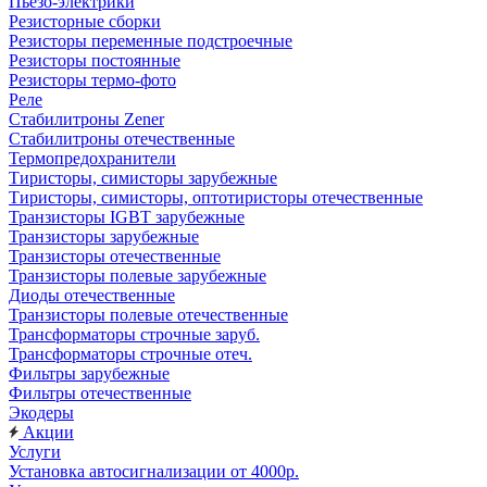
Пьезо-электрики
Резисторные сборки
Резисторы переменные подстроечные
Резисторы постоянные
Резисторы термо-фото
Реле
Стабилитроны Zener
Стабилитроны отечественные
Термопредохранители
Тиристоры, симисторы зарубежные
Тиристоры, симисторы, оптотиристоры отечественные
Транзисторы IGBT зарубежные
Транзисторы зарубежные
Транзисторы отечественные
Транзисторы полевые зарубежные
Диоды отечественные
Транзисторы полевые отечественные
Трансформаторы строчные заруб.
Трансформаторы строчные отеч.
Фильтры зарубежные
Фильтры отечественные
Экодеры
Акции
Услуги
Установка автосигнализации от 4000р.