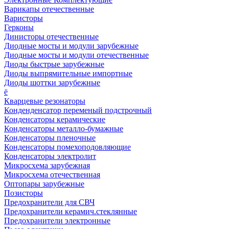
Варикапы отечественные
Варисторы
Герконы
Динисторы отечественные
Диодные мосты и модули зарубежные
Диодные мосты и модули отечественные
Диоды быстрые зарубежные
Диоды выпрямительные импортные
Диоды шоттки зарубежные
ё
Кварцевые резонаторы
Конденденсатор переменый подстрочный
Конденсаторы керамические
Конденсаторы металло-бумажные
Конденсаторы пленочные
Конденсаторы помехоподовляющие
Конденсаторы электролит
Микросхема зарубежная
Микросхема отечественная
Оптопары зарубежные
Позисторы
Предохранители для СВЧ
Предохранители керамич.стеклянные
Предохранители электронные