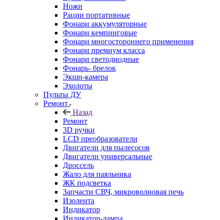
Ножи
Рации портативные
Фонари аккумуляторные
Фонари кемпинговые
Фонари многостороннего применения
Фонари премиум класса
Фонари светодиодные
Фонарь- брелок
Экшн-камера
Эхолоты
Пульты ДУ
Ремонт
Назад
Ремонт
3D ручки
LCD преобразователи
Двигатели для пылесосов
Двигатели универсальные
Дроссель
Жало для паяльника
ЖК подсветка
Запчасти СВЧ, микроволновая печь
Изолента
Индикатор
Индикатор-лампа