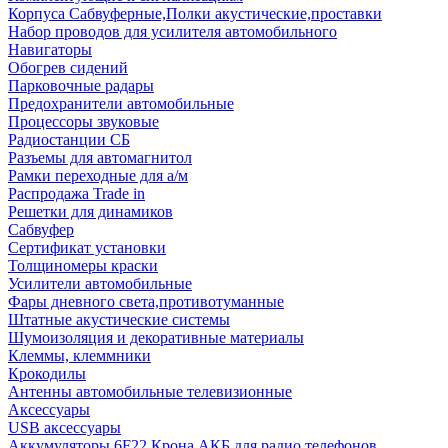
Корпуса Сабвуферные,Полки акустические,проставки
Набор проводов для усилителя автомобильного
Навигаторы
Обогрев сидений
Парковочные радары
Предохранители автомобильные
Процессоры звуковые
Радиостанции СБ
Разъемы для автомагнитол
Рамки переходные для а/м
Распродажа Trade in
Решетки для динамиков
Сабвуфер
Сертификат установки
Толщиномеры краски
Усилители автомобильные
Фары дневного света,противотуманные
Штатные акустические системы
Шумоизоляция и декоративные материалы
Клеммы, клеммники
Крокодилы
Антенны автомобильные телевизионные
Аксессуары
USB аксессуары
Аккумуляторы 6F22 Крона АКБ для радио телефонов