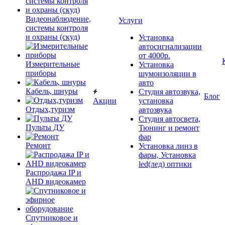
Видеонаблюдение,
Услуги
системы контроля
и охраны (скуд)
Установка
автосигнализации
от 4000р.
Измерительные
Установка
приборы
шумоизоляции в
авто
Кабель, шнуры
Студия автозвука,
Блог
Акции
установка
Отдых,туризм
автозвука
Студия автосвета,
Пульты ДУ
Тюнинг и ремонт
фар
Ремонт
Установка линз в
фары, Установка
led(лед) оптики
Распродажа IP и
AHD видеокамер
Спутниковое и