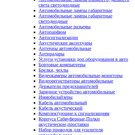
света светодиодные
Автомобильные лампы габаритные
Автомобильные лампы габаритные
светодиодные
Автомобильные разъемы
Автопарфюм
Автосигнализации
Акустические аксессуары
Антенны автомобильные
Антирадары
Услуги установки доп.оборудования в авто
Бортовые компьютеры
Брелки, чехлы
Видеокамеры автомобильные,мониторы
Видеорегистраторы автомобильные
Держатели предохранителей
Зарядное устройство автомобильные
Иммобилайзеры
Кабель автомобильный
Кабель акустический
Комплектующие к сигнализациям
Корпуса Сабвуферные,Полки
акустические,проставки
Набор проводов для усилителя