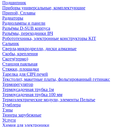
Подшипник
Приборы универсальные, комплектующие
Припой, Сплавы
Радиаторы
Радиолампы и панели
Разъёмы D-SUB корпуса
Разъёмы, переходники ВЧ
Робототехника, электронные конструкторы KIT
Сальник
Сверла,микродрелли, диски алмазные
Скобы, крепления
Скотч(термо)
Станция паяльная
Стяжки, площадки
Тарелка для СВЧ печей
Текстолит, макетные платы, фольгированный гетинакс
Терморегулятор
Термоусадочная трубка 1м
Термоусадочная трубка 100 мм
Термоэлектрические модули, элементы Пельтье
Тумблера
Тэны
Тюнера зарубежные
Услуги
Химия для электроники