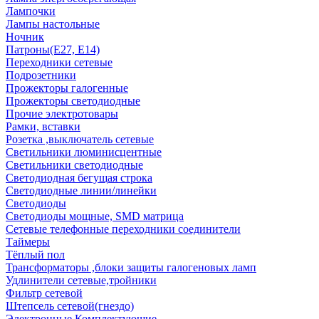
Лампочки
Лампы настольные
Ночник
Патроны(Е27, Е14)
Переходники сетевые
Подрозетники
Прожекторы галогенные
Прожекторы светодиодные
Прочие электротовары
Рамки, вставки
Розетка ,выключатель сетевые
Светильники люминисцентные
Светильники светодиодные
Светодиодная бегущая строка
Светодиодные линии/линейки
Светодиоды
Светодиоды мощные, SMD матрица
Сетевые телефонные переходники соединители
Таймеры
Тёплый пол
Трансформаторы ,блоки защиты галогеновых ламп
Удлинители сетевые,тройники
Фильтр сетевой
Штепсель сетевой(гнездо)
Электронные Комплектующие