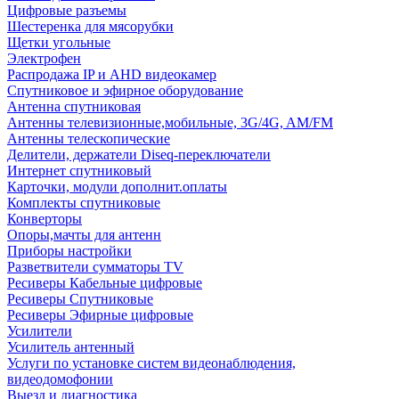
Цифровые разъемы
Шестеренка для мясорубки
Щетки угольные
Электрофен
Распродажа IP и AHD видеокамер
Спутниковое и эфирное оборудование
Антенна спутниковая
Антенны телевизионные,мобильные, 3G/4G, AM/FM
Антенны телескопические
Делители, держатели Diseq-переключатели
Интернет спутниковый
Карточки, модули дополнит.оплаты
Комплекты спутниковые
Конверторы
Опоры,мачты для антенн
Приборы настройки
Разветвители сумматоры TV
Ресиверы Кабельные цифровые
Ресиверы Спутниковые
Ресиверы Эфирные цифровые
Усилители
Усилитель антенный
Услуги по установке систем видеонаблюдения,
видеодомофонии
Выезд и диагностика