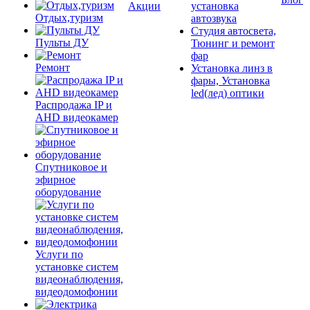
Акции
установка
Отдых,туризм
автозвука
Студия автосвета,
Пульты ДУ
Тюнинг и ремонт
фар
Ремонт
Установка линз в
фары, Установка
led(лед) оптики
Распродажа IP и
AHD видеокамер
Спутниковое и
эфирное
оборудование
Услуги по
установке систем
видеонаблюдения,
видеодомофонии