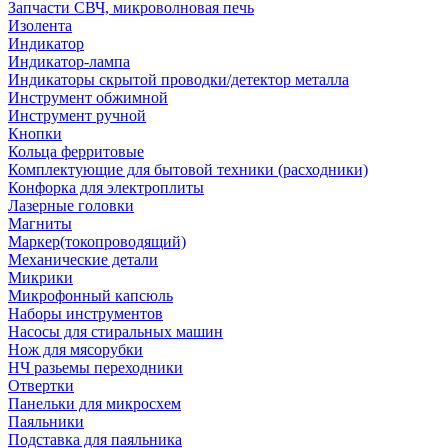
Запчасти СВЧ, микроволновая печь
Изолента
Индикатор
Индикатор-лампа
Индикаторы скрытой проводки/детектор металла
Инструмент обжимной
Инструмент ручной
Кнопки
Кольца ферритовые
Комплектующие для бытовой техники (расходники)
Конфорка для электроплиты
Лазерные головки
Магниты
Маркер(токопроводящий)
Механические детали
Микрики
Микрофонный капсюль
Наборы инструментов
Насосы для стиральных машин
Нож для мясорубки
НЧ разьемы переходники
Отвертки
Панельки для микросхем
Паяльники
Подставка для паяльника