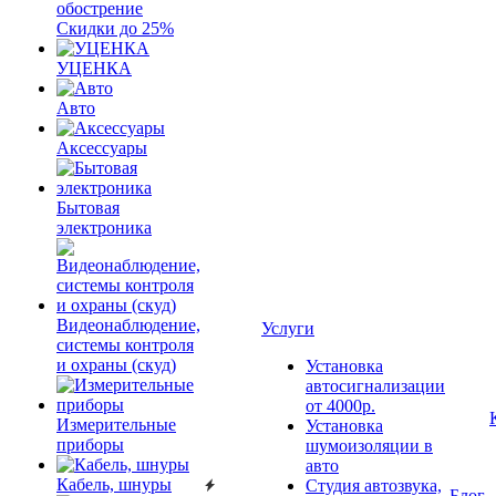
обострение
Скидки до 25%
УЦЕНКА
Авто
Аксессуары
Бытовая
электроника
Видеонаблюдение,
Услуги
системы контроля
и охраны (скуд)
Установка
автосигнализации
от 4000р.
Измерительные
Установка
приборы
шумоизоляции в
авто
Кабель, шнуры
Студия автозвука,
Блог