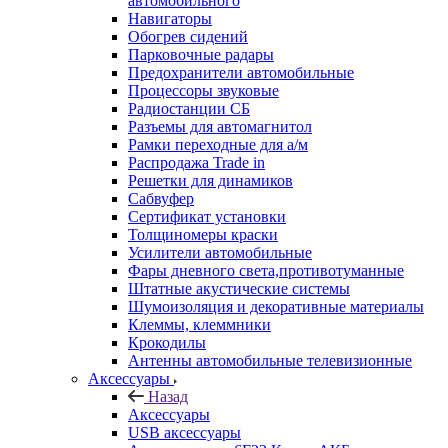
автомобильного
Навигаторы
Обогрев сидений
Парковочные радары
Предохранители автомобильные
Процессоры звуковые
Радиостанции СБ
Разъемы для автомагнитол
Рамки переходные для а/м
Распродажа Trade in
Решетки для динамиков
Сабвуфер
Сертификат установки
Толщиномеры краски
Усилители автомобильные
Фары дневного света,противотуманные
Штатные акустические системы
Шумоизоляция и декоративные материалы
Клеммы, клеммники
Крокодилы
Антенны автомобильные телевизионные
Аксессуары
Назад
Аксессуары
USB аксессуары