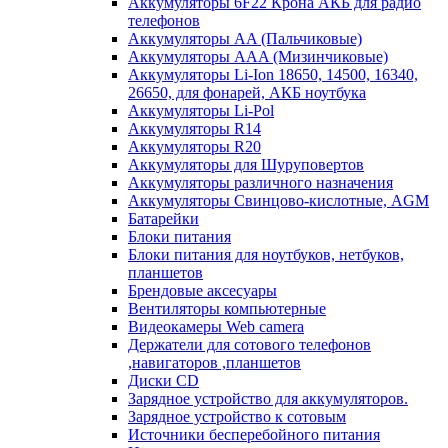
Аккумуляторы 6F22 Крона АКБ для радио
телефонов
Аккумуляторы AA (Пальчиковые)
Аккумуляторы AAA (Мизинчиковые)
Аккумуляторы Li-Ion 18650, 14500, 16340,
26650, для фонарей, АКБ ноутбука
Аккумуляторы Li-Pol
Аккумуляторы R14
Аккумуляторы R20
Аккумуляторы для Шуруповертов
Аккумуляторы различного назначения
Аккумуляторы Свинцово-кислотные, AGM
Батарейки
Блоки питания
Блоки питания для ноутбуков, нетбуков,
планшетов
Брендовые аксесуары
Вентиляторы компьютерные
Видеокамеры Web camera
Держатели для сотового телефонов
,навигаторов ,планшетов
Диски CD
Зарядное устройство для аккумуляторов.
Зарядное устройство к сотовым
Источники бесперебойного питания