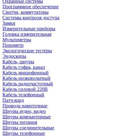
Охранные системы
Программное обеспечение
Свитчи, коммутаторы
Системы контроля доступа
Замки
Измерительные приборы
Головка измерительная
Мультиметры
Пирометр
Экологические тестеры
Эндоскопы
Кабель, шнуры
Кабель гофра, канал
Кабель микрофонный
Кабель низковольтный
Кабель радиочастотный
Кабель силовой 220В
Кабель телефонный
Патч-корд
Провода намоточные
Шнуры аудио, видео
Шнуры компьютерные
Шнуры питания
Шнуры соединительные
Шнуры телефонные