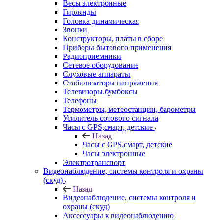
Весы электронные
Гирлянды
Головка динамическая
Звонки
Конструкторы, платы в сборе
Приборы бытового применения
Радиоприемники
Сетевое оборудование
Слуховые аппараты
Стабилизаторы напряжения
Телевизоры.бумбоксы
Телефоны
Термометры, метеостанции, барометры
Усилитель сотового сигнала
Часы с GPS,смарт, детские
Назад
Часы с GPS,смарт, детские
Часы электронные
Электротранспорт
Видеонаблюдение, системы контроля и охраны
(скуд)
Назад
Видеонаблюдение, системы контроля и
охраны (скуд)
Аксессуары к видеонаблюдению