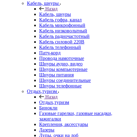
Кабель, шнуры
Назад
Кабель, шнуры
Кабель гофра, канал
Кабель микрофонный
Кабель низковольтный
Кабель радиочастотный
Кабель силовой 220В
Кабель телефонный
Патч-корд
Провода намоточные
Шнуры аудио, видео
Шнуры компьютерные
Шнуры питания
Шнуры соединительные
Шнуры телефонные
Отдых,туризм
Назад
Отдых,туризм
Бинокли
Газовые гарелки, газовые насадки,
зажигалки
Крепления, аксессуары
Лазеры
Лупы, очки на лоб