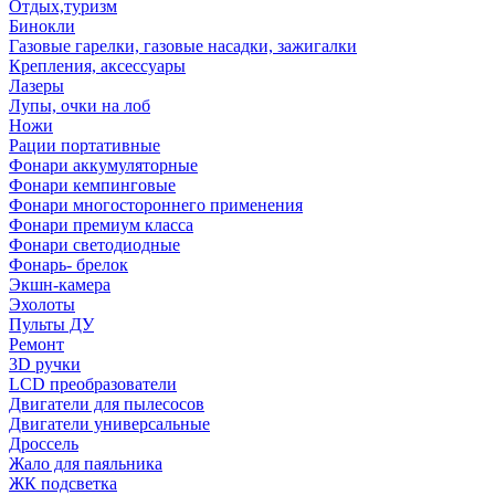
Отдых,туризм
Бинокли
Газовые гарелки, газовые насадки, зажигалки
Крепления, аксессуары
Лазеры
Лупы, очки на лоб
Ножи
Рации портативные
Фонари аккумуляторные
Фонари кемпинговые
Фонари многостороннего применения
Фонари премиум класса
Фонари светодиодные
Фонарь- брелок
Экшн-камера
Эхолоты
Пульты ДУ
Ремонт
3D ручки
LCD преобразователи
Двигатели для пылесосов
Двигатели универсальные
Дроссель
Жало для паяльника
ЖК подсветка