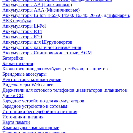
Аккумуляторы AA (Пальчиковые)
Аккумуляторы AAA (Мизинчиковые)
Аккумуляторы Li-Ion 18650, 14500, 16340, 26650, для фонарей,
АКБ ноутбука
Аккумуляторы Li-Pol
Аккумуляторы R14
Аккумуляторы R20
Аккумуляторы для Шуруповертов
Аккумуляторы различного назначения
Аккумуляторы Свинцово-кислотные, AGM
Батарейки
Блоки питания
Блоки питания для ноутбуков, нетбуков, планшетов
Брендовые аксесуары
Вентиляторы компьютерные
Видеокамеры Web camera
Держатели для сотового телефонов ,навигаторов ,планшетов
Диски CD
Зарядное устройство для аккумуляторов.
Зарядное устройство к сотовым
Источники бесперебойного питания
Источники питания
Карта памяти
Клавиатуры компьюторные
Колонки портативные караоке