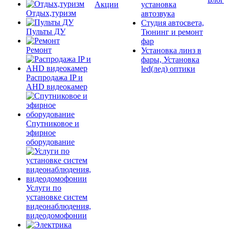
Акции
установка
Отдых,туризм
автозвука
Студия автосвета,
Пульты ДУ
Тюнинг и ремонт
фар
Ремонт
Установка линз в
фары, Установка
led(лед) оптики
Распродажа IP и
AHD видеокамер
Спутниковое и
эфирное
оборудование
Услуги по
установке систем
видеонаблюдения,
видеодомофонии