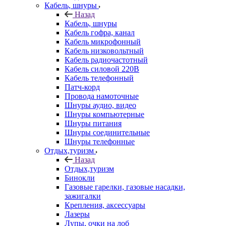
Кабель, шнуры
Назад
Кабель, шнуры
Кабель гофра, канал
Кабель микрофонный
Кабель низковольтный
Кабель радиочастотный
Кабель силовой 220В
Кабель телефонный
Патч-корд
Провода намоточные
Шнуры аудио, видео
Шнуры компьютерные
Шнуры питания
Шнуры соединительные
Шнуры телефонные
Отдых,туризм
Назад
Отдых,туризм
Бинокли
Газовые гарелки, газовые насадки,
зажигалки
Крепления, аксессуары
Лазеры
Лупы, очки на лоб