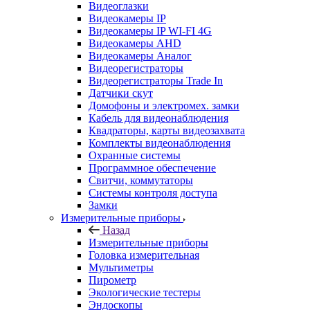
Видеоглазки
Видеокамеры IP
Видеокамеры IP WI-FI 4G
Видеокамеры AHD
Видеокамеры Аналог
Видеорегистраторы
Видеорегистраторы Trade In
Датчики скут
Домофоны и электромех. замки
Кабель для видеонаблюдения
Квадраторы, карты видеозахвата
Комплекты видеонаблюдения
Охранные системы
Программное обеспечение
Свитчи, коммутаторы
Системы контроля доступа
Замки
Измерительные приборы
Назад
Измерительные приборы
Головка измерительная
Мультиметры
Пирометр
Экологические тестеры
Эндоскопы