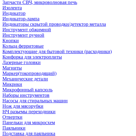
Запчасти СВЧ, микроволновая печь
Изолента
Индикатор
Индикатор-лампа
Индикаторы скрытой проводки/детектор металла
Инструмент обжимной
Инструмент ручной
Кнопки
Кольца ферритовые
Комплектующие для бытовой техники (расходники)
Конфорка для электроплиты
Лазерные головки
Магниты
Маркер(токопроводящий)
Механические детали
Микрики
Микрофонный капсюль
Наборы инструментов
Насосы для стиральных машин
Нож для мясорубки
НЧ разьемы переходники
Отвертки
Панельки для микросхем
Паяльники
Подставка для паяльника