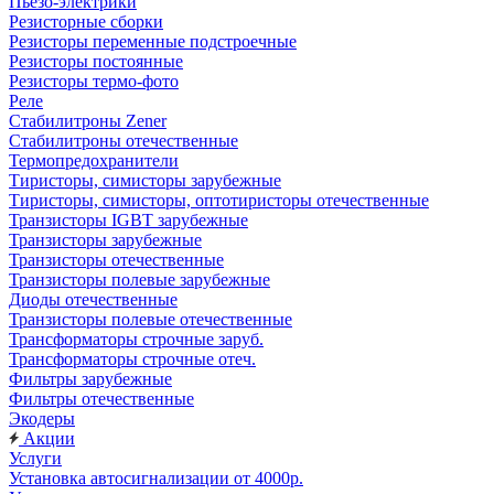
Пьезо-электрики
Резисторные сборки
Резисторы переменные подстроечные
Резисторы постоянные
Резисторы термо-фото
Реле
Стабилитроны Zener
Стабилитроны отечественные
Термопредохранители
Тиристоры, симисторы зарубежные
Тиристоры, симисторы, оптотиристоры отечественные
Транзисторы IGBT зарубежные
Транзисторы зарубежные
Транзисторы отечественные
Транзисторы полевые зарубежные
Диоды отечественные
Транзисторы полевые отечественные
Трансформаторы строчные заруб.
Трансформаторы строчные отеч.
Фильтры зарубежные
Фильтры отечественные
Экодеры
Акции
Услуги
Установка автосигнализации от 4000р.