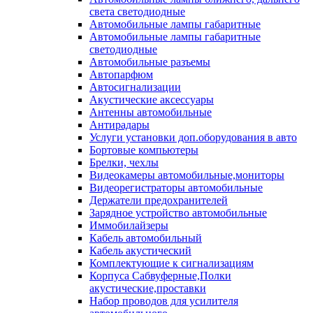
света светодиодные
Автомобильные лампы габаритные
Автомобильные лампы габаритные
светодиодные
Автомобильные разъемы
Автопарфюм
Автосигнализации
Акустические аксессуары
Антенны автомобильные
Антирадары
Услуги установки доп.оборудования в авто
Бортовые компьютеры
Брелки, чехлы
Видеокамеры автомобильные,мониторы
Видеорегистраторы автомобильные
Держатели предохранителей
Зарядное устройство автомобильные
Иммобилайзеры
Кабель автомобильный
Кабель акустический
Комплектующие к сигнализациям
Корпуса Сабвуферные,Полки
акустические,проставки
Набор проводов для усилителя