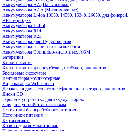
Аккумуляторы AA (Пальчиковые)
Аккумуляторы AAA (Мизинчиковые)
Аккумуляторы Li-Ion 18650, 14500, 16340, 26650, для фонарей,
АКБ ноутбука
Аккумуляторы Li-Pol
Аккумуляторы R14
Аккумуляторы R20
Аккумуляторы для Шуруповертов
Аккумуляторы различного назначения
Аккумуляторы Свинцово-кислотные, AGM
Батарейки
Блоки питания
Блоки питания для ноутбуков, нетбуков, планшетов
Брендовые аксесуары
Вентиляторы компьютерные
Видеокамеры Web camera
Держатели для сотового телефонов ,навигаторов ,планшетов
Диски CD
Зарядное устройство для аккумуляторов.
Зарядное устройство к сотовым
Источники бесперебойного питания
Источники питания
Карта памяти
Клавиатуры компьюторные
Колонки портативные караоке