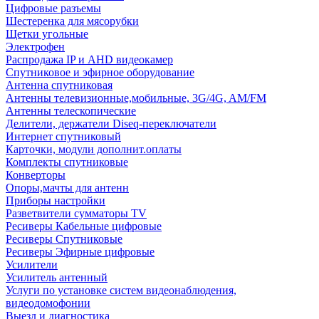
Цифровые разъемы
Шестеренка для мясорубки
Щетки угольные
Электрофен
Распродажа IP и AHD видеокамер
Спутниковое и эфирное оборудование
Антенна спутниковая
Антенны телевизионные,мобильные, 3G/4G, AM/FM
Антенны телескопические
Делители, держатели Diseq-переключатели
Интернет спутниковый
Карточки, модули дополнит.оплаты
Комплекты спутниковые
Конверторы
Опоры,мачты для антенн
Приборы настройки
Разветвители сумматоры TV
Ресиверы Кабельные цифровые
Ресиверы Спутниковые
Ресиверы Эфирные цифровые
Усилители
Усилитель антенный
Услуги по установке систем видеонаблюдения,
видеодомофонии
Выезд и диагностика