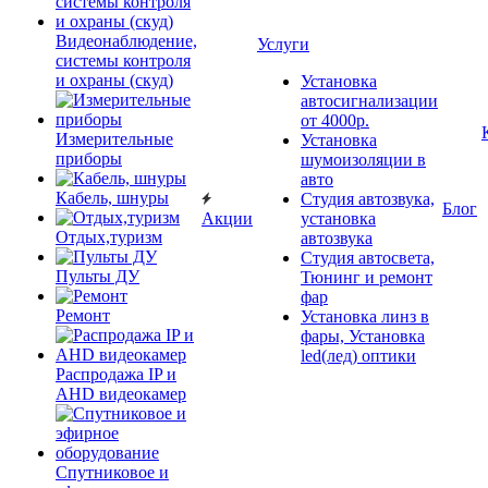
Видеонаблюдение,
Услуги
системы контроля
и охраны (скуд)
Установка
автосигнализации
от 4000р.
Измерительные
Установка
приборы
шумоизоляции в
авто
Кабель, шнуры
Студия автозвука,
Блог
Акции
установка
Отдых,туризм
автозвука
Студия автосвета,
Пульты ДУ
Тюнинг и ремонт
фар
Ремонт
Установка линз в
фары, Установка
led(лед) оптики
Распродажа IP и
AHD видеокамер
Спутниковое и