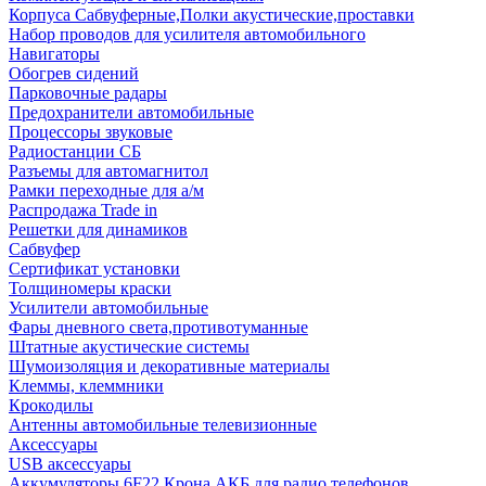
Корпуса Сабвуферные,Полки акустические,проставки
Набор проводов для усилителя автомобильного
Навигаторы
Обогрев сидений
Парковочные радары
Предохранители автомобильные
Процессоры звуковые
Радиостанции СБ
Разъемы для автомагнитол
Рамки переходные для а/м
Распродажа Trade in
Решетки для динамиков
Сабвуфер
Сертификат установки
Толщиномеры краски
Усилители автомобильные
Фары дневного света,противотуманные
Штатные акустические системы
Шумоизоляция и декоративные материалы
Клеммы, клеммники
Крокодилы
Антенны автомобильные телевизионные
Аксессуары
USB аксессуары
Аккумуляторы 6F22 Крона АКБ для радио телефонов