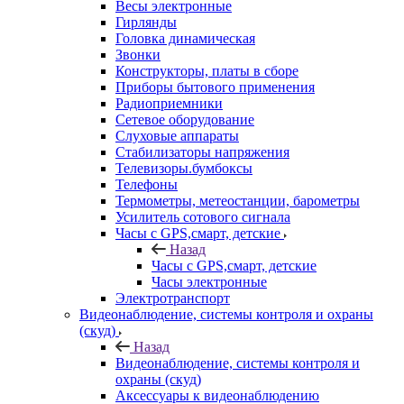
Весы электронные
Гирлянды
Головка динамическая
Звонки
Конструкторы, платы в сборе
Приборы бытового применения
Радиоприемники
Сетевое оборудование
Слуховые аппараты
Стабилизаторы напряжения
Телевизоры.бумбоксы
Телефоны
Термометры, метеостанции, барометры
Усилитель сотового сигнала
Часы с GPS,смарт, детские
Назад
Часы с GPS,смарт, детские
Часы электронные
Электротранспорт
Видеонаблюдение, системы контроля и охраны
(скуд)
Назад
Видеонаблюдение, системы контроля и
охраны (скуд)
Аксессуары к видеонаблюдению