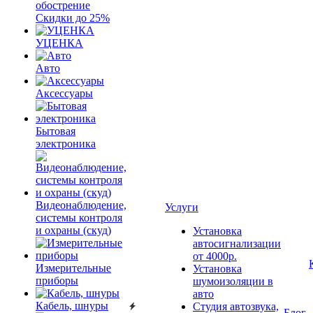
обострение
Скидки до 25%
УЦЕНКА
Авто
Аксессуары
Бытовая
электроника
Видеонаблюдение,
Услуги
системы контроля
и охраны (скуд)
Установка
автосигнализации
от 4000р.
Измерительные
Установка
приборы
шумоизоляции в
авто
Кабель, шнуры
Студия автозвука,
Блог