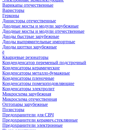
Варикапы отечественные
Варисторы
Герконы
Динисторы отечественные
Диодные мосты и модули зарубежные
Диодные мосты и модули отечественные
Диоды быстрые зарубежные
Диоды выпрямительные импортные
Диоды шоттки зарубежные
ё
Кварцевые резонаторы
Конденденсатор переменый подстрочный
Конденсаторы керамические
Конденсаторы металло-бумажные
Конденсаторы пленочные
Конденсаторы помехоподовляющие
Конденсаторы электролит
Микросхема зарубежная
Микросхема отечественная
Оптопары зарубежные
Позисторы
Предохранители для СВЧ
Предохранители керамич.стеклянные
Предохранители электронные