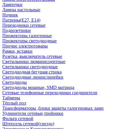
Лампочки
Лампы настольные
Ночник
Патроны(Е27, Е14)
Переходники сетевые
Подрозетники
Прожекторы галогенные
Прожекторы светодиодные
Прочие электротовары
Рамки, вставки
Розетка ,выключатель сетевые
Светильники люминисцентные
Светильники светодиодные
Светодиодная бегущая строка
Светодиодные линии/линейки
Светодиоды
Светодиоды мощные, SMD матрица
Сетевые телефонные переходники соединители
Таймеры
Тёплый пол
Трансформаторы ,блоки защиты галогеновых ламп
Удлинители сетевые,тройники
Фильтр сетевой
Штепсель сетевой(гнездо)
Электронные Комплектующие