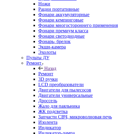
Ножи
Рации портативные
Фонари аккумуляторные
Фонари кемпинговые
Фонари многостороннего применения
Фонари премиум класса
Фонари светодиодные
Фонарь- брелок
Экшн-камера
Эхолоты
Пульты ДУ
Ремонт
Назад
Ремонт
3D ручки
LCD преобразователи
Двигатели для пылесосов
Двигатели универсальные
Дроссель
Жало для паяльника
ЖК подсветка
Запчасти СВЧ, микроволновая печь
Изолента
Индикатор
Индикатор-лампа