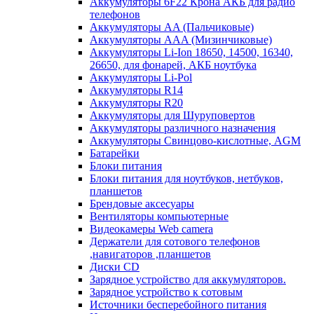
Аккумуляторы 6F22 Крона АКБ для радио
телефонов
Аккумуляторы AA (Пальчиковые)
Аккумуляторы AAA (Мизинчиковые)
Аккумуляторы Li-Ion 18650, 14500, 16340,
26650, для фонарей, АКБ ноутбука
Аккумуляторы Li-Pol
Аккумуляторы R14
Аккумуляторы R20
Аккумуляторы для Шуруповертов
Аккумуляторы различного назначения
Аккумуляторы Свинцово-кислотные, AGM
Батарейки
Блоки питания
Блоки питания для ноутбуков, нетбуков,
планшетов
Брендовые аксесуары
Вентиляторы компьютерные
Видеокамеры Web camera
Держатели для сотового телефонов
,навигаторов ,планшетов
Диски CD
Зарядное устройство для аккумуляторов.
Зарядное устройство к сотовым
Источники бесперебойного питания