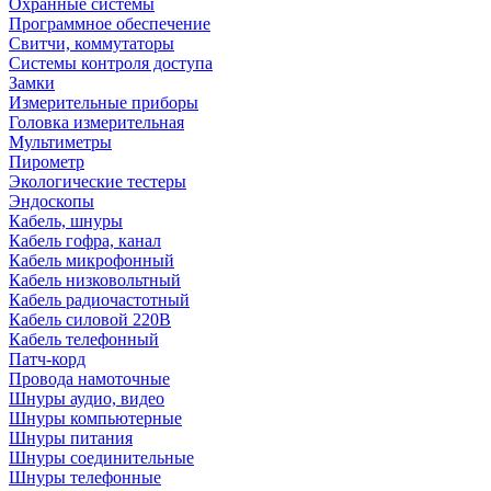
Охранные системы
Программное обеспечение
Свитчи, коммутаторы
Системы контроля доступа
Замки
Измерительные приборы
Головка измерительная
Мультиметры
Пирометр
Экологические тестеры
Эндоскопы
Кабель, шнуры
Кабель гофра, канал
Кабель микрофонный
Кабель низковольтный
Кабель радиочастотный
Кабель силовой 220В
Кабель телефонный
Патч-корд
Провода намоточные
Шнуры аудио, видео
Шнуры компьютерные
Шнуры питания
Шнуры соединительные
Шнуры телефонные