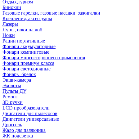
Отдых,туризм
Бинокли
Газовые гарелки, газовые насадки, зажигалки
Крепления, аксессуары
Лазеры
Лупы, очки на лоб
Ножи
Рации портативные
Фонари аккумуляторные
Фонари кемпинговые
Фонари многостороннего применения
Фонари премиум класса
Фонари светодиодные
Фонарь- брелок
Экшн-камера
Эхолоты
Пульты ДУ
Ремонт
3D ручки
LCD преобразователи
Двигатели для пылесосов
Двигатели универсальные
Дроссель
Жало для паяльника
ЖК подсветка