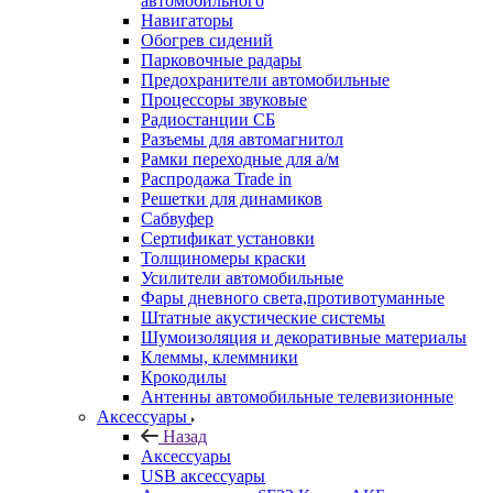
автомобильного
Навигаторы
Обогрев сидений
Парковочные радары
Предохранители автомобильные
Процессоры звуковые
Радиостанции СБ
Разъемы для автомагнитол
Рамки переходные для а/м
Распродажа Trade in
Решетки для динамиков
Сабвуфер
Сертификат установки
Толщиномеры краски
Усилители автомобильные
Фары дневного света,противотуманные
Штатные акустические системы
Шумоизоляция и декоративные материалы
Клеммы, клеммники
Крокодилы
Антенны автомобильные телевизионные
Аксессуары
Назад
Аксессуары
USB аксессуары