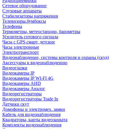
Радиоприемники
Сетевое оборудование
Слуховые аппараты
Стабилизаторы напряжения
Телевизоры.бумбоксы
Телефоны
Термометры, метеостанции, барометры
Усилитель сотового сигнала
Часы с GPS,смарт, детские
Часы электронные
Электротранспорт
Видеонаблюдение, системы контроля и охраны (скуд)
Аксессуары к видеонаблюдению
Видеоглазки
Видеокамеры IP
Видеокамеры IP WI-FI 4G
Видеокамеры AHD
Видеокамеры Аналог
Видеорегистраторы
Видеорегистраторы Trade In
Датчики скут
Домофоны и электромех. замки
Кабель для видеонаблюдения
Квадраторы, карты видеозахвата
Комплекты видеонаблюдения