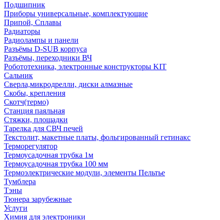
Подшипник
Приборы универсальные, комплектующие
Припой, Сплавы
Радиаторы
Радиолампы и панели
Разъёмы D-SUB корпуса
Разъёмы, переходники ВЧ
Робототехника, электронные конструкторы KIT
Сальник
Сверла,микродрелли, диски алмазные
Скобы, крепления
Скотч(термо)
Станция паяльная
Стяжки, площадки
Тарелка для СВЧ печей
Текстолит, макетные платы, фольгированный гетинакс
Терморегулятор
Термоусадочная трубка 1м
Термоусадочная трубка 100 мм
Термоэлектрические модули, элементы Пельтье
Тумблера
Тэны
Тюнера зарубежные
Услуги
Химия для электроники