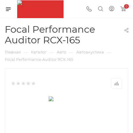
0
Focal Performance
Auditor RCX-165
—
—
—
—
Главная
Каталог
Авто
Автоакустика
Focal Performance Auditor RCX-165