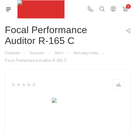
0
Focal Performance
Auditor R-165 C
—
—
—
—
Главная
Каталог
Авто
Автоакустика
Focal Performance Auditor R-165 C