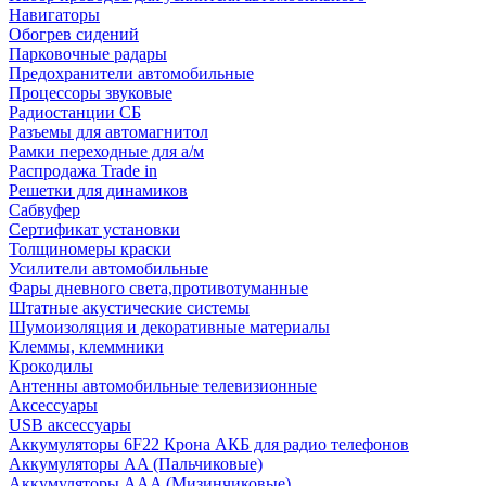
Навигаторы
Обогрев сидений
Парковочные радары
Предохранители автомобильные
Процессоры звуковые
Радиостанции СБ
Разъемы для автомагнитол
Рамки переходные для а/м
Распродажа Trade in
Решетки для динамиков
Сабвуфер
Сертификат установки
Толщиномеры краски
Усилители автомобильные
Фары дневного света,противотуманные
Штатные акустические системы
Шумоизоляция и декоративные материалы
Клеммы, клеммники
Крокодилы
Антенны автомобильные телевизионные
Аксессуары
USB аксессуары
Аккумуляторы 6F22 Крона АКБ для радио телефонов
Аккумуляторы AA (Пальчиковые)
Аккумуляторы AAA (Мизинчиковые)