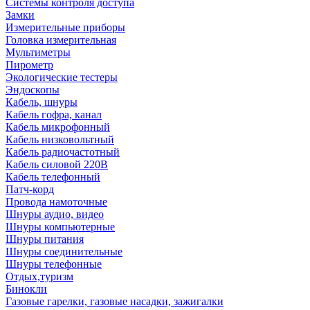
Системы контроля доступа
Замки
Измерительные приборы
Головка измерительная
Мультиметры
Пирометр
Экологические тестеры
Эндоскопы
Кабель, шнуры
Кабель гофра, канал
Кабель микрофонный
Кабель низковольтный
Кабель радиочастотный
Кабель силовой 220В
Кабель телефонный
Патч-корд
Провода намоточные
Шнуры аудио, видео
Шнуры компьютерные
Шнуры питания
Шнуры соединительные
Шнуры телефонные
Отдых,туризм
Бинокли
Газовые гарелки, газовые насадки, зажигалки