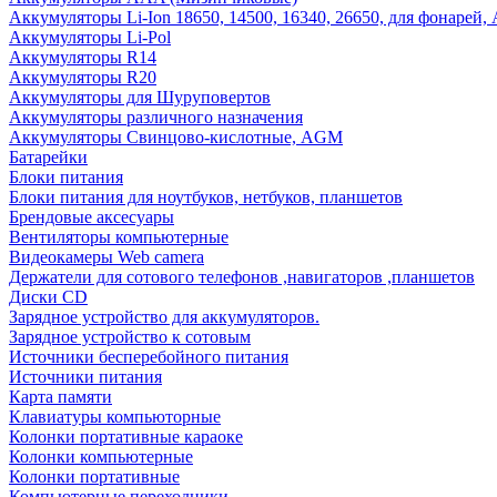
Аккумуляторы Li-Ion 18650, 14500, 16340, 26650, для фонарей,
Аккумуляторы Li-Pol
Аккумуляторы R14
Аккумуляторы R20
Аккумуляторы для Шуруповертов
Аккумуляторы различного назначения
Аккумуляторы Свинцово-кислотные, AGM
Батарейки
Блоки питания
Блоки питания для ноутбуков, нетбуков, планшетов
Брендовые аксесуары
Вентиляторы компьютерные
Видеокамеры Web camera
Держатели для сотового телефонов ,навигаторов ,планшетов
Диски CD
Зарядное устройство для аккумуляторов.
Зарядное устройство к сотовым
Источники бесперебойного питания
Источники питания
Карта памяти
Клавиатуры компьюторные
Колонки портативные караоке
Колонки компьютерные
Колонки портативные
Компьютерные переходники