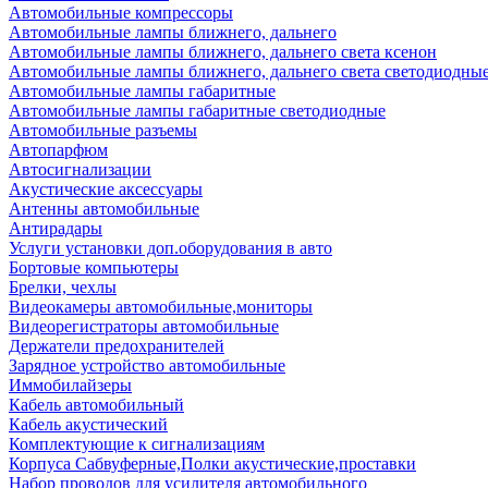
Автомобильные компрессоры
Автомобильные лампы ближнего, дальнего
Автомобильные лампы ближнего, дальнего света ксенон
Автомобильные лампы ближнего, дальнего света светодиодны
Автомобильные лампы габаритные
Автомобильные лампы габаритные светодиодные
Автомобильные разъемы
Автопарфюм
Автосигнализации
Акустические аксессуары
Антенны автомобильные
Антирадары
Услуги установки доп.оборудования в авто
Бортовые компьютеры
Брелки, чехлы
Видеокамеры автомобильные,мониторы
Видеорегистраторы автомобильные
Держатели предохранителей
Зарядное устройство автомобильные
Иммобилайзеры
Кабель автомобильный
Кабель акустический
Комплектующие к сигнализациям
Корпуса Сабвуферные,Полки акустические,проставки
Набор проводов для усилителя автомобильного