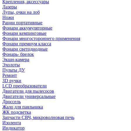
Крепления, аксессуары
Лазеры
Лупы, очки на лоб
Ножи
Рации портативные
Фонари аккумуляторные
Фонари кемпинговые
Фонари многостороннего применения
Фонари премиум класса
Фонари светодиодные
Фонарь- брелок
Экшн-камера
Эхолоты
Пульты ДУ
Ремонт
3D ручки
LCD преобразователи
Двигатели для пылесосов
Двигатели универсальные
Дроссель
Жало для паяльника
ЖК подсветка
Запчасти СВЧ, микроволновая печь
Изолента
Индикатор