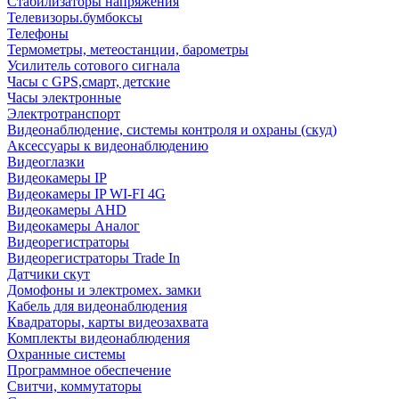
Стабилизаторы напряжения
Телевизоры.бумбоксы
Телефоны
Термометры, метеостанции, барометры
Усилитель сотового сигнала
Часы с GPS,смарт, детские
Часы электронные
Электротранспорт
Видеонаблюдение, системы контроля и охраны (скуд)
Аксессуары к видеонаблюдению
Видеоглазки
Видеокамеры IP
Видеокамеры IP WI-FI 4G
Видеокамеры AHD
Видеокамеры Аналог
Видеорегистраторы
Видеорегистраторы Trade In
Датчики скут
Домофоны и электромех. замки
Кабель для видеонаблюдения
Квадраторы, карты видеозахвата
Комплекты видеонаблюдения
Охранные системы
Программное обеспечение
Свитчи, коммутаторы