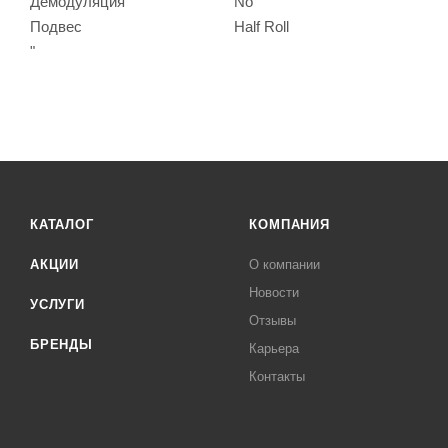
Демодуляция
No
Подвес
Half Roll
"
КАТАЛОГ
КОМПАНИЯ
АКЦИИ
О компании
Новости
УСЛУГИ
Отзывы
БРЕНДЫ
Карьера
Контакты