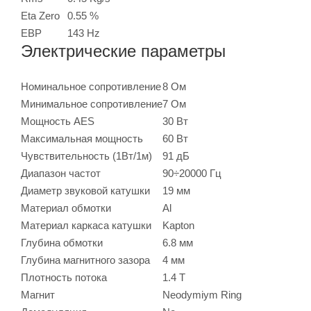
Eta Zero
0.55 %
EBP
143 Hz
Электрические параметры
Номинальное сопротивление
8 Ом
Минимальное сопротивление
7 Ом
Мощность AES
30 Вт
Максимальная мощность
60 Вт
Чувствительность (1Вт/1м)
91 дБ
Диапазон частот
90÷20000 Гц
Диаметр звуковой катушки
19 мм
Материал обмотки
Al
Материал каркаса катушки
Kapton
Глубина обмотки
6.8 мм
Глубина магнитного зазора
4 мм
Плотность потока
1.4 T
Магнит
Neodymiym Ring