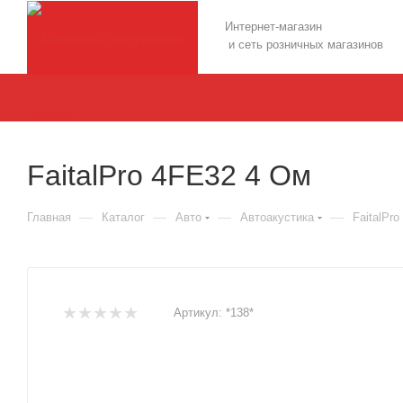
Интернет-магазин
и сеть розничных магазинов
FaitalPro 4FE32 4 Ом
—
—
—
—
Главная
Каталог
Авто
Автоакустика
FaitalPr
Артикул:
*138*