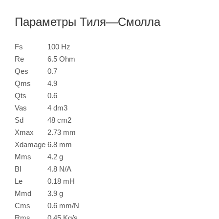
Параметры Тиля—Смолла
Fs
100 Hz
Re
6.5 Ohm
Qes
0.7
Qms
4.9
Qts
0.6
Vas
4 dm
3
Sd
48 cm
2
Xmax
2.73 mm
Xdamage
6.8 mm
Mms
4.2 g
Bl
4.8 N/A
Le
0.18 mH
Mmd
3.9 g
Cms
0.6 mm/N
Rms
0.45 Kg/s