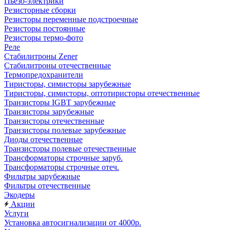
Пьезо-электрики
Резисторные сборки
Резисторы переменные подстроечные
Резисторы постоянные
Резисторы термо-фото
Реле
Стабилитроны Zener
Стабилитроны отечественные
Термопредохранители
Тиристоры, симисторы зарубежные
Тиристоры, симисторы, оптотиристоры отечественные
Транзисторы IGBT зарубежные
Транзисторы зарубежные
Транзисторы отечественные
Транзисторы полевые зарубежные
Диоды отечественные
Транзисторы полевые отечественные
Трансформаторы строчные заруб.
Трансформаторы строчные отеч.
Фильтры зарубежные
Фильтры отечественные
Экодеры
Акции
Услуги
Установка автосигнализации от 4000р.