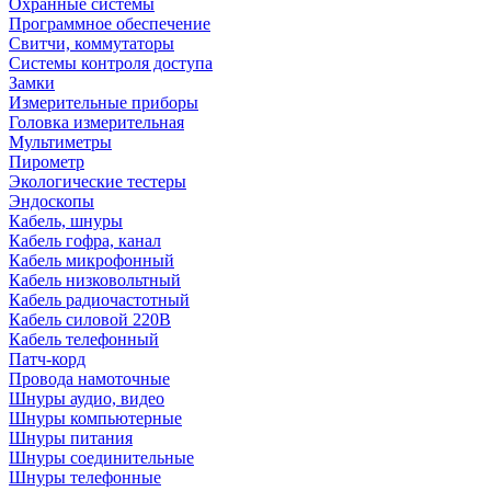
Охранные системы
Программное обеспечение
Свитчи, коммутаторы
Системы контроля доступа
Замки
Измерительные приборы
Головка измерительная
Мультиметры
Пирометр
Экологические тестеры
Эндоскопы
Кабель, шнуры
Кабель гофра, канал
Кабель микрофонный
Кабель низковольтный
Кабель радиочастотный
Кабель силовой 220В
Кабель телефонный
Патч-корд
Провода намоточные
Шнуры аудио, видео
Шнуры компьютерные
Шнуры питания
Шнуры соединительные
Шнуры телефонные