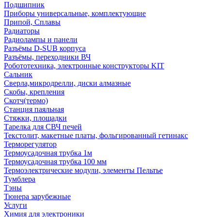
Подшипник
Приборы универсальные, комплектующие
Припой, Сплавы
Радиаторы
Радиолампы и панели
Разъёмы D-SUB корпуса
Разъёмы, переходники ВЧ
Робототехника, электронные конструкторы KIT
Сальник
Сверла,микродрелли, диски алмазные
Скобы, крепления
Скотч(термо)
Станция паяльная
Стяжки, площадки
Тарелка для СВЧ печей
Текстолит, макетные платы, фольгированный гетинакс
Терморегулятор
Термоусадочная трубка 1м
Термоусадочная трубка 100 мм
Термоэлектрические модули, элементы Пельтье
Тумблера
Тэны
Тюнера зарубежные
Услуги
Химия для электроники