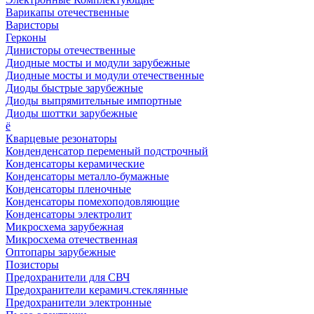
Варикапы отечественные
Варисторы
Герконы
Динисторы отечественные
Диодные мосты и модули зарубежные
Диодные мосты и модули отечественные
Диоды быстрые зарубежные
Диоды выпрямительные импортные
Диоды шоттки зарубежные
ё
Кварцевые резонаторы
Конденденсатор переменый подстрочный
Конденсаторы керамические
Конденсаторы металло-бумажные
Конденсаторы пленочные
Конденсаторы помехоподовляющие
Конденсаторы электролит
Микросхема зарубежная
Микросхема отечественная
Оптопары зарубежные
Позисторы
Предохранители для СВЧ
Предохранители керамич.стеклянные
Предохранители электронные