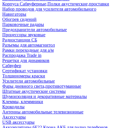
Корпуса Сабвуферные,Полки акустические,проставки
Набор проводов для усилителя автомобильного
Навигаторы
Обогрев сидений
Парковочные радары
Предохранители автомобильные
Процессоры звуковые
Радиостанции СБ
Разъемы для автомагнитол
Рамки переходные для а/м
Распродажа Trade in
Решетки для динамиков
Сабвуфер
Сертификат установки
Толщиномеры краски
Усилители автомобильные
Фары дневного света,противотуманные
Штатные акустические системы
Шумоизоляция и декоративные материалы
Клеммы, клеммники
Крокодилы
Антенны автомобильные телевизионные
Аксессуары
USB аксессуары
Аккумуляторы 6F22 Крона АКБ для радио телефонов