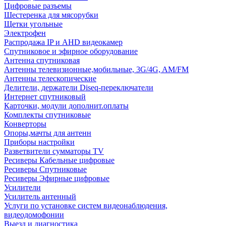
Цифровые разъемы
Шестеренка для мясорубки
Щетки угольные
Электрофен
Распродажа IP и AHD видеокамер
Спутниковое и эфирное оборудование
Антенна спутниковая
Антенны телевизионные,мобильные, 3G/4G, AM/FM
Антенны телескопические
Делители, держатели Diseq-переключатели
Интернет спутниковый
Карточки, модули дополнит.оплаты
Комплекты спутниковые
Конверторы
Опоры,мачты для антенн
Приборы настройки
Разветвители сумматоры TV
Ресиверы Кабельные цифровые
Ресиверы Спутниковые
Ресиверы Эфирные цифровые
Усилители
Усилитель антенный
Услуги по установке систем видеонаблюдения,
видеодомофонии
Выезд и диагностика