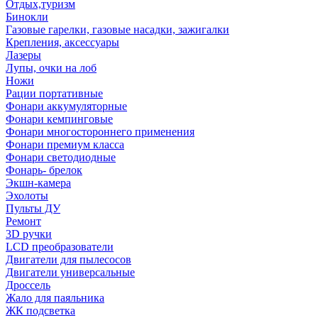
Отдых,туризм
Бинокли
Газовые гарелки, газовые насадки, зажигалки
Крепления, аксессуары
Лазеры
Лупы, очки на лоб
Ножи
Рации портативные
Фонари аккумуляторные
Фонари кемпинговые
Фонари многостороннего применения
Фонари премиум класса
Фонари светодиодные
Фонарь- брелок
Экшн-камера
Эхолоты
Пульты ДУ
Ремонт
3D ручки
LCD преобразователи
Двигатели для пылесосов
Двигатели универсальные
Дроссель
Жало для паяльника
ЖК подсветка