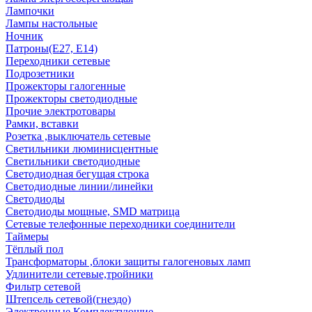
Лампочки
Лампы настольные
Ночник
Патроны(Е27, Е14)
Переходники сетевые
Подрозетники
Прожекторы галогенные
Прожекторы светодиодные
Прочие электротовары
Рамки, вставки
Розетка ,выключатель сетевые
Светильники люминисцентные
Светильники светодиодные
Светодиодная бегущая строка
Светодиодные линии/линейки
Светодиоды
Светодиоды мощные, SMD матрица
Сетевые телефонные переходники соединители
Таймеры
Тёплый пол
Трансформаторы ,блоки защиты галогеновых ламп
Удлинители сетевые,тройники
Фильтр сетевой
Штепсель сетевой(гнездо)
Электронные Комплектующие