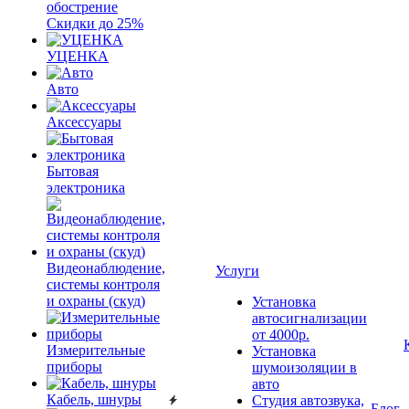
обострение
Скидки до 25%
УЦЕНКА
Авто
Аксессуары
Бытовая
электроника
Видеонаблюдение,
Услуги
системы контроля
и охраны (скуд)
Установка
автосигнализации
от 4000р.
Измерительные
Установка
приборы
шумоизоляции в
авто
Кабель, шнуры
Студия автозвука,
Блог