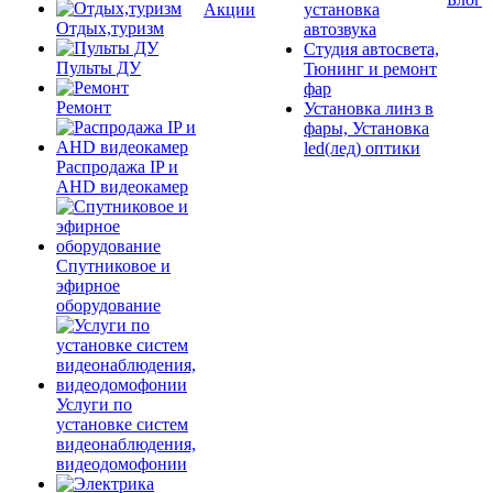
Акции
установка
Отдых,туризм
автозвука
Студия автосвета,
Пульты ДУ
Тюнинг и ремонт
фар
Ремонт
Установка линз в
фары, Установка
led(лед) оптики
Распродажа IP и
AHD видеокамер
Спутниковое и
эфирное
оборудование
Услуги по
установке систем
видеонаблюдения,
видеодомофонии