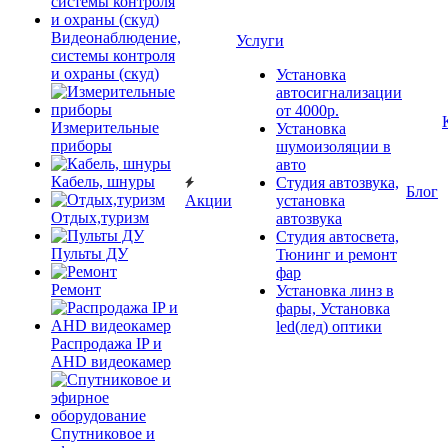
Видеонаблюдение,
Услуги
системы контроля
и охраны (скуд)
Установка
автосигнализации
от 4000р.
Измерительные
Установка
приборы
шумоизоляции в
авто
Кабель, шнуры
Студия автозвука,
Блог
Акции
установка
Отдых,туризм
автозвука
Студия автосвета,
Пульты ДУ
Тюнинг и ремонт
фар
Ремонт
Установка линз в
фары, Установка
led(лед) оптики
Распродажа IP и
AHD видеокамер
Спутниковое и