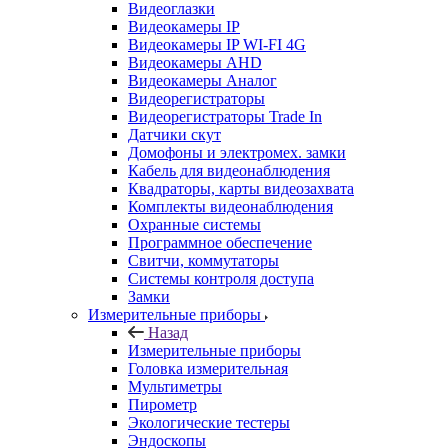
Видеоглазки
Видеокамеры IP
Видеокамеры IP WI-FI 4G
Видеокамеры AHD
Видеокамеры Аналог
Видеорегистраторы
Видеорегистраторы Trade In
Датчики скут
Домофоны и электромех. замки
Кабель для видеонаблюдения
Квадраторы, карты видеозахвата
Комплекты видеонаблюдения
Охранные системы
Программное обеспечение
Свитчи, коммутаторы
Системы контроля доступа
Замки
Измерительные приборы
Назад
Измерительные приборы
Головка измерительная
Мультиметры
Пирометр
Экологические тестеры
Эндоскопы