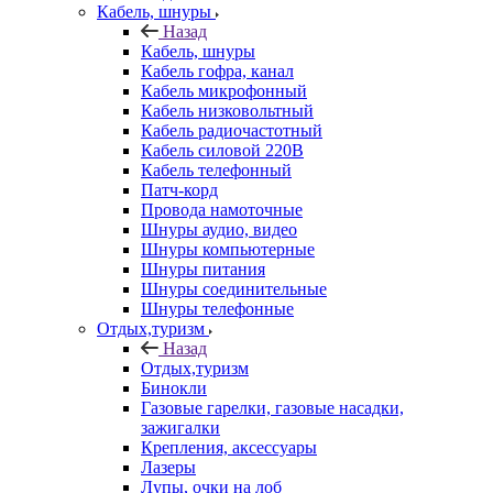
Кабель, шнуры
Назад
Кабель, шнуры
Кабель гофра, канал
Кабель микрофонный
Кабель низковольтный
Кабель радиочастотный
Кабель силовой 220В
Кабель телефонный
Патч-корд
Провода намоточные
Шнуры аудио, видео
Шнуры компьютерные
Шнуры питания
Шнуры соединительные
Шнуры телефонные
Отдых,туризм
Назад
Отдых,туризм
Бинокли
Газовые гарелки, газовые насадки,
зажигалки
Крепления, аксессуары
Лазеры
Лупы, очки на лоб