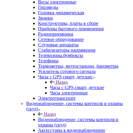
Весы электронные
Гирлянды
Головка динамическая
Звонки
Конструкторы, платы в сборе
Приборы бытового применения
Радиоприемники
Сетевое оборудование
Слуховые аппараты
Стабилизаторы напряжения
Телевизоры.бумбоксы
Телефоны
Термометры, метеостанции, барометры
Усилитель сотового сигнала
Часы с GPS,смарт, детские
Назад
Часы с GPS,смарт, детские
Часы электронные
Электротранспорт
Видеонаблюдение, системы контроля и охраны
(скуд)
Назад
Видеонаблюдение, системы контроля и
охраны (скуд)
Аксессуары к видеонаблюдению