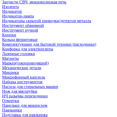
Запчасти СВЧ, микроволновая печь
Изолента
Индикатор
Индикатор-лампа
Индикаторы скрытой проводки/детектор металла
Инструмент обжимной
Инструмент ручной
Кнопки
Кольца ферритовые
Комплектующие для бытовой техники (расходники)
Конфорка для электроплиты
Лазерные головки
Магниты
Маркер(токопроводящий)
Механические детали
Микрики
Микрофонный капсюль
Наборы инструментов
Насосы для стиральных машин
Нож для мясорубки
НЧ разьемы переходники
Отвертки
Панельки для микросхем
Паяльники
Подставка для паяльника