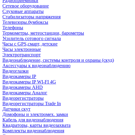
Радиоприемники
Сетевое оборудование
Слуховые аппараты
Стабилизаторы напряжения
Телевизоры.бумбоксы
Телефоны
Термометры, метеостанции, барометры
Усилитель сотового сигнала
Часы с GPS,смарт, детские
Часы электронные
Электротранспорт
Видеонаблюдение, системы контроля и охраны (скуд)
Аксессуары к видеонаблюдению
Видеоглазки
Видеокамеры IP
Видеокамеры IP WI-FI 4G
Видеокамеры AHD
Видеокамеры Аналог
Видеорегистраторы
Видеорегистраторы Trade In
Датчики скут
Домофоны и электромех. замки
Кабель для видеонаблюдения
Квадраторы, карты видеозахвата
Комплекты видеонаблюдения