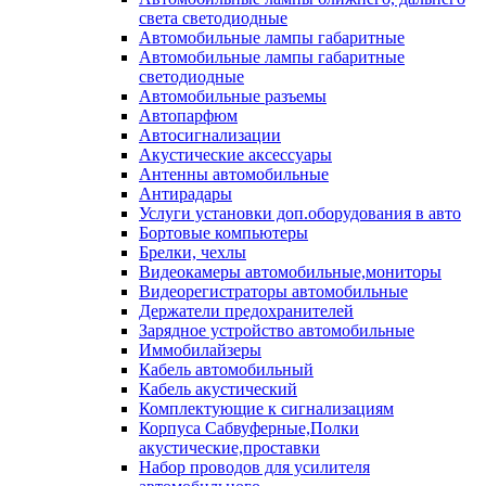
света светодиодные
Автомобильные лампы габаритные
Автомобильные лампы габаритные
светодиодные
Автомобильные разъемы
Автопарфюм
Автосигнализации
Акустические аксессуары
Антенны автомобильные
Антирадары
Услуги установки доп.оборудования в авто
Бортовые компьютеры
Брелки, чехлы
Видеокамеры автомобильные,мониторы
Видеорегистраторы автомобильные
Держатели предохранителей
Зарядное устройство автомобильные
Иммобилайзеры
Кабель автомобильный
Кабель акустический
Комплектующие к сигнализациям
Корпуса Сабвуферные,Полки
акустические,проставки
Набор проводов для усилителя