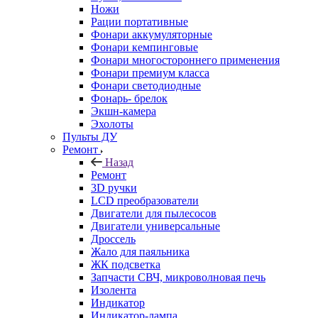
Ножи
Рации портативные
Фонари аккумуляторные
Фонари кемпинговые
Фонари многостороннего применения
Фонари премиум класса
Фонари светодиодные
Фонарь- брелок
Экшн-камера
Эхолоты
Пульты ДУ
Ремонт
Назад
Ремонт
3D ручки
LCD преобразователи
Двигатели для пылесосов
Двигатели универсальные
Дроссель
Жало для паяльника
ЖК подсветка
Запчасти СВЧ, микроволновая печь
Изолента
Индикатор
Индикатор-лампа