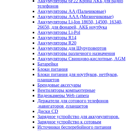
Аккумуляторы 6F22 Крона АКБ для радио
телефонов
Аккумуляторы AA (Пальчиковые)
Аккумуляторы AAA (Мизинчиковые)
Аккумуляторы Li-Ion 18650, 14500, 16340,
26650, для фонарей, АКБ ноутбука
Аккумуляторы Li-Pol
Аккумуляторы R14
Аккумуляторы R20
Аккумуляторы для Шуруповертов
Аккумуляторы различного назначения
Аккумуляторы Свинцово-кислотные, AGM
Батарейки
Блоки питания
Блоки питания для ноутбуков, нетбуков,
планшетов
Брендовые аксесуары
Вентиляторы компьютерные
Видеокамеры Web camera
Держатели для сотового телефонов
,навигаторов ,планшетов
Диски CD
Зарядное устройство для аккумуляторов.
Зарядное устройство к сотовым
Источники бесперебойного питания