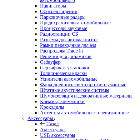
автомобильного
Навигаторы
Обогрев сидений
Парковочные радары
Предохранители автомобильные
Процессоры звуковые
Радиостанции СБ
Разъемы для автомагнитол
Рамки переходные для а/м
Распродажа Trade in
Решетки для динамиков
Сабвуфер
Сертификат установки
Толщиномеры краски
Усилители автомобильные
Фары дневного света,противотуманные
Штатные акустические системы
Шумоизоляция и декоративные материалы
Клеммы, клеммники
Крокодилы
Антенны автомобильные телевизионные
Аксессуары
Назад
Аксессуары
USB аксессуары