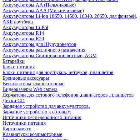
Аккумуляторы AA (Пальчиковые)
Аккумуляторы AAA (Мизинчиковые)
Аккумуляторы Li-Ion 18650, 14500, 16340, 26650, для фонарей,
АКБ ноутбука
Аккумуляторы Li-Pol
Аккумуляторы R14
Аккумуляторы R20
Аккумуляторы для Шуруповертов
Аккумуляторы различного назначения
Аккумуляторы Свинцово-кислотные, AGM
Батарейки
Блоки питания
Блоки питания для ноутбуков, нетбуков, планшетов
Брендовые аксесуары
Вентиляторы компьютерные
Видеокамеры Web camera
Держатели для сотового телефонов ,навигаторов ,планшетов
Диски CD
Зарядное устройство для аккумуляторов.
Зарядное устройство к сотовым
Источники бесперебойного питания
Источники питания
Карта памяти
Клавиатуры компьюторные
Колонки портативные караоке