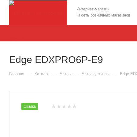
Интернет-магазин
и сеть розничных магазинов
Edge EDXPRO6P-E9
—
—
—
—
Главная
Каталог
Авто
Автоакустика
Edge ED
Скидка