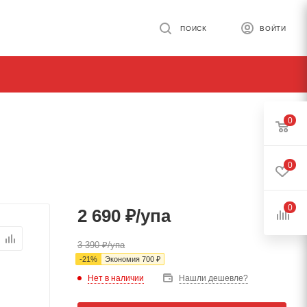
ПОИСК
ВОЙТИ
0
0
0
2 690
₽
/упа
3 390
₽
/упа
-
21
%
Экономия
700
₽
Нет в наличии
Нашли дешевле?