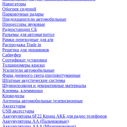
Навигаторы
Обогрев сидений
Парковочные радары
Предохранители автомобильные
Процессоры звуковые
Радиостанции СБ
Разъемы для автомагнитол
Рамки переходные для а/м
Распродажа Trade in
Решетки для динамиков
Сабвуфер
Сертификат установки
Толщиномеры краски
Усилители автомобильные
Фары дневного света,противотуманные
Штатные акустические системы
Шумоизоляция и декоративные материалы
Клеммы, клеммники
Крокодилы
Антенны автомобильные телевизионные
Аксессуары
USB аксессуары
Аккумуляторы 6F22 Крона АКБ для радио телефонов
Аккумуляторы AA (Пальчиковые)
Аккумуляторы AAA (Мизинчиковые)