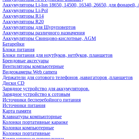
Аккумуляторы Li-Ion 18650, 14500, 16340, 26650, для фонарей,
Аккумуляторы Li-Pol
Аккумуляторы R14
Аккумуляторы R20
Аккумуляторы для Шуруповертов
Аккумуляторы различного назначения
Аккумуляторы Свинцово-кислотные, AGM
Батарейки
Блоки питания
Блоки питания для ноутбуков, нетбуков, планшетов
Брендовые аксесуары
Вентиляторы компьютерные
Видеокамеры Web camera
Держатели для сотового телефонов ,навигаторов ,планшетов
Диски CD
Зарядное устройство для аккумуляторов.
Зарядное устройство к сотовым
Источники бесперебойного питания
Источники питания
Карта памяти
Клавиатуры компьюторные
Колонки портативные караоке
Колонки компьютерные
Колонки портативные
Компьютерные переходники