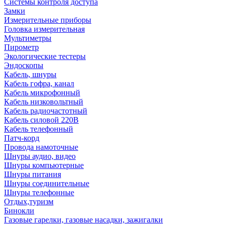
Системы контроля доступа
Замки
Измерительные приборы
Головка измерительная
Мультиметры
Пирометр
Экологические тестеры
Эндоскопы
Кабель, шнуры
Кабель гофра, канал
Кабель микрофонный
Кабель низковольтный
Кабель радиочастотный
Кабель силовой 220В
Кабель телефонный
Патч-корд
Провода намоточные
Шнуры аудио, видео
Шнуры компьютерные
Шнуры питания
Шнуры соединительные
Шнуры телефонные
Отдых,туризм
Бинокли
Газовые гарелки, газовые насадки, зажигалки