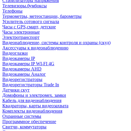
Стабилизаторы напряжения
Телевизоры.бумбоксы
Телефоны
Термометры, метеостанции, барометры
Усилитель сотового сигнала
Часы с GPS,смарт, детские
Часы электронные
Электротранспорт
Видеонаблюдение, системы контроля и охраны (скуд)
Аксессуары к видеонаблюдению
Видеоглазки
Видеокамеры IP
Видеокамеры IP WI-FI 4G
Видеокамеры AHD
Видеокамеры Аналог
Видеорегистраторы
Видеорегистраторы Trade In
Датчики скут
Домофоны и электромех. замки
Кабель для видеонаблюдения
Квадраторы, карты видеозахвата
Комплекты видеонаблюдения
Охранные системы
Программное обеспечение
Свитчи, коммутаторы