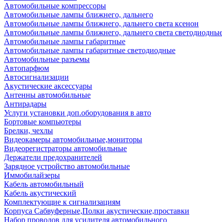
Автомобильные компрессоры
Автомобильные лампы ближнего, дальнего
Автомобильные лампы ближнего, дальнего света ксенон
Автомобильные лампы ближнего, дальнего света светодиодны
Автомобильные лампы габаритные
Автомобильные лампы габаритные светодиодные
Автомобильные разъемы
Автопарфюм
Автосигнализации
Акустические аксессуары
Антенны автомобильные
Антирадары
Услуги установки доп.оборудования в авто
Бортовые компьютеры
Брелки, чехлы
Видеокамеры автомобильные,мониторы
Видеорегистраторы автомобильные
Держатели предохранителей
Зарядное устройство автомобильные
Иммобилайзеры
Кабель автомобильный
Кабель акустический
Комплектующие к сигнализациям
Корпуса Сабвуферные,Полки акустические,проставки
Набор проводов для усилителя автомобильного