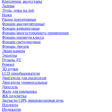
Крепления, аксессуары
Лазеры
Лупы, очки на лоб
Ножи
Рации портативные
Фонари аккумуляторные
Фонари кемпинговые
Фонари многостороннего применения
Фонари премиум класса
Фонари светодиодные
Фонарь- брелок
Экшн-камера
Эхолоты
Пульты ДУ
Ремонт
3D ручки
LCD преобразователи
Двигатели для пылесосов
Двигатели универсальные
Дроссель
Жало для паяльника
ЖК подсветка
Запчасти СВЧ, микроволновая печь
Изолента
Индикатор