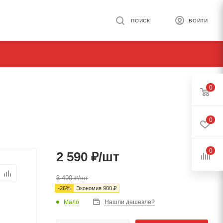
ПОИСК
ВОЙТИ
0
0
0
2 590
₽
/шт
3 490
₽
/шт
-
26
%
Экономия
900
₽
Мало
Нашли дешевле?