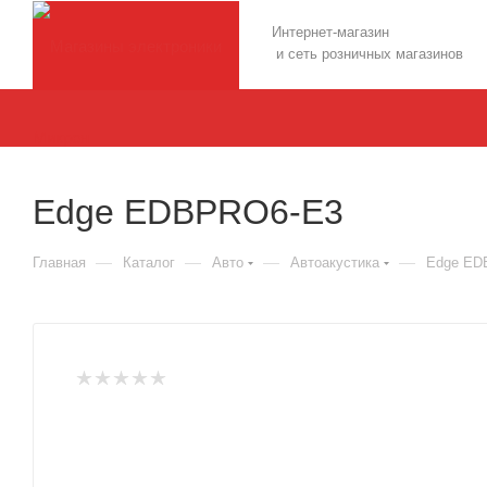
Интернет-магазин
и сеть розничных магазинов
Edge EDBPRO6-E3
—
—
—
—
Главная
Каталог
Авто
Автоакустика
Edge ED