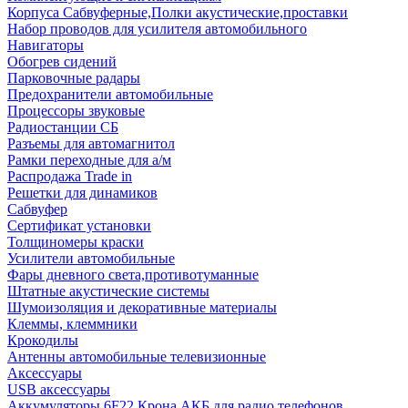
Корпуса Сабвуферные,Полки акустические,проставки
Набор проводов для усилителя автомобильного
Навигаторы
Обогрев сидений
Парковочные радары
Предохранители автомобильные
Процессоры звуковые
Радиостанции СБ
Разъемы для автомагнитол
Рамки переходные для а/м
Распродажа Trade in
Решетки для динамиков
Сабвуфер
Сертификат установки
Толщиномеры краски
Усилители автомобильные
Фары дневного света,противотуманные
Штатные акустические системы
Шумоизоляция и декоративные материалы
Клеммы, клеммники
Крокодилы
Антенны автомобильные телевизионные
Аксессуары
USB аксессуары
Аккумуляторы 6F22 Крона АКБ для радио телефонов