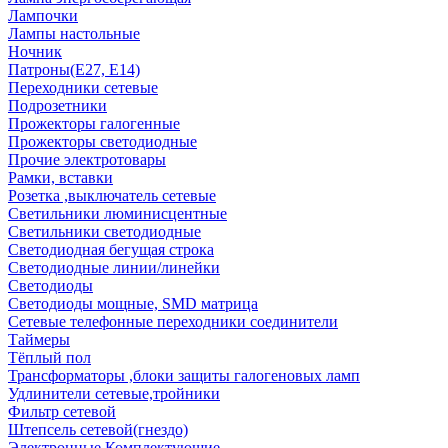
Лампочки
Лампы настольные
Ночник
Патроны(Е27, Е14)
Переходники сетевые
Подрозетники
Прожекторы галогенные
Прожекторы светодиодные
Прочие электротовары
Рамки, вставки
Розетка ,выключатель сетевые
Светильники люминисцентные
Светильники светодиодные
Светодиодная бегущая строка
Светодиодные линии/линейки
Светодиоды
Светодиоды мощные, SMD матрица
Сетевые телефонные переходники соединители
Таймеры
Тёплый пол
Трансформаторы ,блоки защиты галогеновых ламп
Удлинители сетевые,тройники
Фильтр сетевой
Штепсель сетевой(гнездо)
Электронные Комплектующие