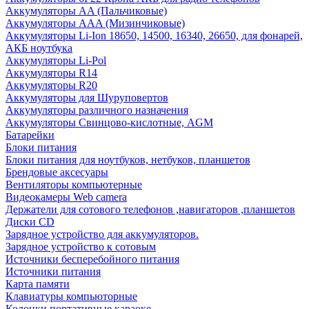
Аккумуляторы AA (Пальчиковые)
Аккумуляторы AAA (Мизинчиковые)
Аккумуляторы Li-Ion 18650, 14500, 16340, 26650, для фонарей,
АКБ ноутбука
Аккумуляторы Li-Pol
Аккумуляторы R14
Аккумуляторы R20
Аккумуляторы для Шуруповертов
Аккумуляторы различного назначения
Аккумуляторы Свинцово-кислотные, AGM
Батарейки
Блоки питания
Блоки питания для ноутбуков, нетбуков, планшетов
Брендовые аксесуары
Вентиляторы компьютерные
Видеокамеры Web camera
Держатели для сотового телефонов ,навигаторов ,планшетов
Диски CD
Зарядное устройство для аккумуляторов.
Зарядное устройство к сотовым
Источники бесперебойного питания
Источники питания
Карта памяти
Клавиатуры компьюторные
Колонки портативные караоке