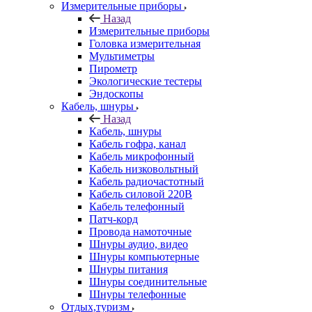
Измерительные приборы
Назад
Измерительные приборы
Головка измерительная
Мультиметры
Пирометр
Экологические тестеры
Эндоскопы
Кабель, шнуры
Назад
Кабель, шнуры
Кабель гофра, канал
Кабель микрофонный
Кабель низковольтный
Кабель радиочастотный
Кабель силовой 220В
Кабель телефонный
Патч-корд
Провода намоточные
Шнуры аудио, видео
Шнуры компьютерные
Шнуры питания
Шнуры соединительные
Шнуры телефонные
Отдых,туризм