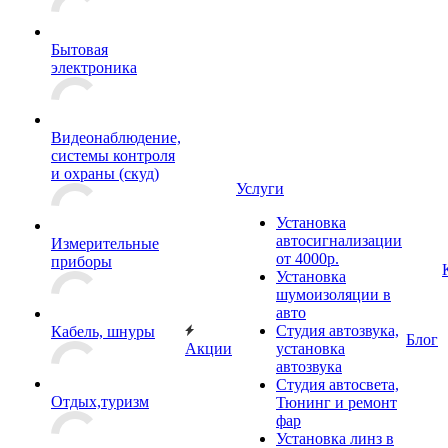
Бытовая
электроника
Видеонаблюдение,
системы контроля
и охраны (скуд)
Услуги
Установка
автосигнализации
Измерительные
от 4000р.
приборы
Установка
шумоизоляции в
авто
Студия автозвука,
Кабель, шнуры
Блог
Акции
установка
автозвука
Студия автосвета,
Отдых,туризм
Тюнинг и ремонт
фар
Установка линз в