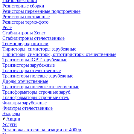
Пьезо-электрики
Резисторные сборки
Резисторы переменные подстроечные
Резисторы постоянные
Резисторы термо-фото
Реле
Стабилитроны Zener
Стабилитроны отечественные
Термопредохранители
Тиристоры, симисторы зарубежные
Тиристоры, симисторы, оптотиристоры отечественные
Транзисторы IGBT зарубежные
Транзисторы зарубежные
Транзисторы отечественные
Транзисторы полевые зарубежные
Диоды отечественные
Транзисторы полевые отечественные
Трансформаторы строчные заруб.
Трансформаторы строчные отеч.
Фильтры зарубежные
Фильтры отечественные
Экодеры
Акции
Услуги
Установка автосигнализации от 4000р.