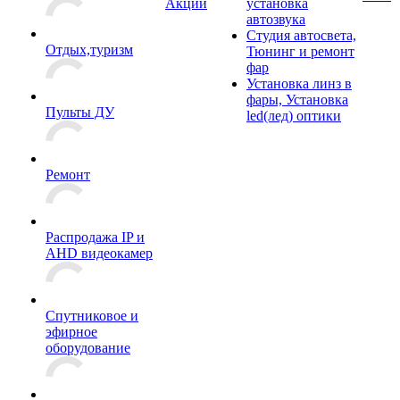
Акции
установка
автозвука
Студия автосвета,
Отдых,туризм
Тюнинг и ремонт
фар
Установка линз в
фары, Установка
Пульты ДУ
led(лед) оптики
Ремонт
Распродажа IP и
AHD видеокамер
Спутниковое и
эфирное
оборудование