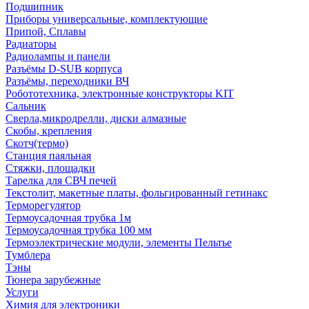
Подшипник
Приборы универсальные, комплектующие
Припой, Сплавы
Радиаторы
Радиолампы и панели
Разъёмы D-SUB корпуса
Разъёмы, переходники ВЧ
Робототехника, электронные конструкторы KIT
Сальник
Сверла,микродрелли, диски алмазные
Скобы, крепления
Скотч(термо)
Станция паяльная
Стяжки, площадки
Тарелка для СВЧ печей
Текстолит, макетные платы, фольгированный гетинакс
Терморегулятор
Термоусадочная трубка 1м
Термоусадочная трубка 100 мм
Термоэлектрические модули, элементы Пельтье
Тумблера
Тэны
Тюнера зарубежные
Услуги
Химия для электроники