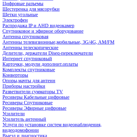
Цифровые разъемы
Шестеренка для мясорубки
Щетки угольные
Электрофен
Распродажа IP и AHD видеокамер
Спутниковое и эфирное оборудование
Антенна спутниковая
Антенны телевизионные,мобильные, 3G/4G, AM/FM
Антенны телескопические
Делители, держатели Diseq-переключатели
Интернет спутниковый
Карточки, модули дополнит.оплаты
Комплекты спутниковые
Конверторы
Опоры,мачты для антенн
Приборы настройки
Разветвители сумматоры TV
Ресиверы Кабельные цифровые
Ресиверы Спутниковые
Ресиверы Эфирные цифровые
Усилители
Усилитель антенный
Услуги по установке систем видеонаблюдения,
видеодомофонии
Выезд и диагностика