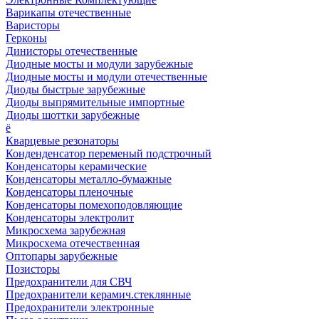
Варикапы отечественные
Варисторы
Герконы
Динисторы отечественные
Диодные мосты и модули зарубежные
Диодные мосты и модули отечественные
Диоды быстрые зарубежные
Диоды выпрямительные импортные
Диоды шоттки зарубежные
ё
Кварцевые резонаторы
Конденденсатор переменый подстрочный
Конденсаторы керамические
Конденсаторы металло-бумажные
Конденсаторы пленочные
Конденсаторы помехоподовляющие
Конденсаторы электролит
Микросхема зарубежная
Микросхема отечественная
Оптопары зарубежные
Позисторы
Предохранители для СВЧ
Предохранители керамич.стеклянные
Предохранители электронные