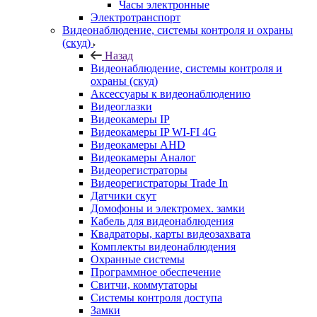
Часы электронные
Электротранспорт
Видеонаблюдение, системы контроля и охраны
(скуд)
Назад
Видеонаблюдение, системы контроля и
охраны (скуд)
Аксессуары к видеонаблюдению
Видеоглазки
Видеокамеры IP
Видеокамеры IP WI-FI 4G
Видеокамеры AHD
Видеокамеры Аналог
Видеорегистраторы
Видеорегистраторы Trade In
Датчики скут
Домофоны и электромех. замки
Кабель для видеонаблюдения
Квадраторы, карты видеозахвата
Комплекты видеонаблюдения
Охранные системы
Программное обеспечение
Свитчи, коммутаторы
Системы контроля доступа
Замки