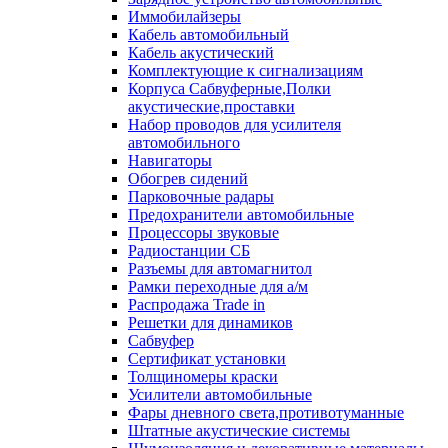
Иммобилайзеры
Кабель автомобильный
Кабель акустический
Комплектующие к сигнализациям
Корпуса Сабвуферные,Полки
акустические,проставки
Набор проводов для усилителя
автомобильного
Навигаторы
Обогрев сидений
Парковочные радары
Предохранители автомобильные
Процессоры звуковые
Радиостанции СБ
Разъемы для автомагнитол
Рамки переходные для а/м
Распродажа Trade in
Решетки для динамиков
Сабвуфер
Сертификат установки
Толщиномеры краски
Усилители автомобильные
Фары дневного света,противотуманные
Штатные акустические системы