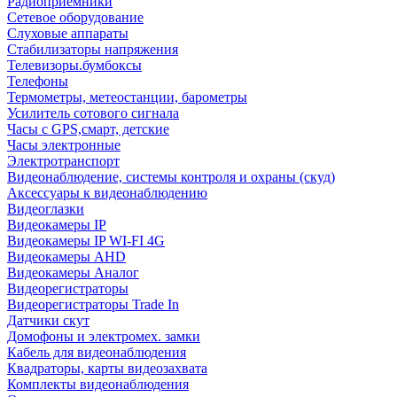
Радиоприемники
Сетевое оборудование
Слуховые аппараты
Стабилизаторы напряжения
Телевизоры.бумбоксы
Телефоны
Термометры, метеостанции, барометры
Усилитель сотового сигнала
Часы с GPS,смарт, детские
Часы электронные
Электротранспорт
Видеонаблюдение, системы контроля и охраны (скуд)
Аксессуары к видеонаблюдению
Видеоглазки
Видеокамеры IP
Видеокамеры IP WI-FI 4G
Видеокамеры AHD
Видеокамеры Аналог
Видеорегистраторы
Видеорегистраторы Trade In
Датчики скут
Домофоны и электромех. замки
Кабель для видеонаблюдения
Квадраторы, карты видеозахвата
Комплекты видеонаблюдения