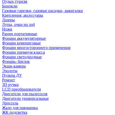
Отдых,туризм
Бинокли
Газовые гарелки, газовые насадки, зажигалки
Крепления, аксессуары
Лазеры
Лупы, очки на лоб
Ножи
Рации портативные
Фонари аккумуляторные
Фонари кемпинговые
Фонари многостороннего применения
Фонари премиум класса
Фонари светодиодные
Фонарь- брелок
Экшн-камера
Эхолоты
Пульты ДУ
Ремонт
3D ручки
LCD преобразователи
Двигатели для пылесосов
Двигатели универсальные
Дроссель
Жало для паяльника
ЖК подсветка