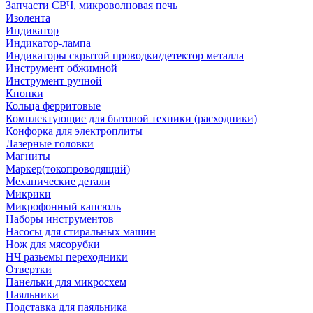
Запчасти СВЧ, микроволновая печь
Изолента
Индикатор
Индикатор-лампа
Индикаторы скрытой проводки/детектор металла
Инструмент обжимной
Инструмент ручной
Кнопки
Кольца ферритовые
Комплектующие для бытовой техники (расходники)
Конфорка для электроплиты
Лазерные головки
Магниты
Маркер(токопроводящий)
Механические детали
Микрики
Микрофонный капсюль
Наборы инструментов
Насосы для стиральных машин
Нож для мясорубки
НЧ разьемы переходники
Отвертки
Панельки для микросхем
Паяльники
Подставка для паяльника