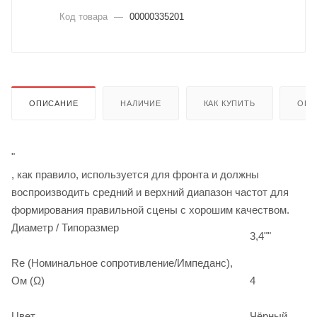
Код товара
—
00000335201
ОПИСАНИЕ
НАЛИЧИЕ
КАК КУПИТЬ
ОПЛ
"
, как правило, используется для фронта и должны
воспроизводить средний и верхний диапазон частот для
формирования правильной сцены с хорошим качеством.
Диаметр / Типоразмер
3,4""
Re (Номинальное сопротивление/Импеданс),
Ом (Ω)
4
Цвет
Чёрный