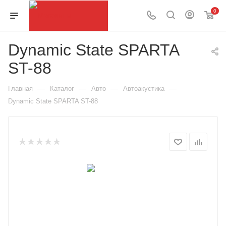
0
Dynamic State SPARTA
ST-88
—
—
—
—
Главная
Каталог
Авто
Автоакустика
Dynamic State SPARTA ST-88